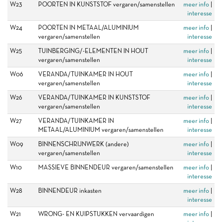
W23
POORTEN IN KUNSTSTOF vergaren/samenstellen
meer info
|
interesse
W24
POORTEN IN METAAL/ALUMINIUM
meer info
|
vergaren/samenstellen
interesse
W25
TUINBERGING/-ELEMENTEN IN HOUT
meer info
|
vergaren/samenstellen
interesse
W06
VERANDA/TUINKAMER IN HOUT
meer info
|
vergaren/samenstellen
interesse
W26
VERANDA/TUINKAMER IN KUNSTSTOF
meer info
|
vergaren/samenstellen
interesse
W27
VERANDA/TUINKAMER IN
meer info
|
METAAL/ALUMINIUM vergaren/samenstellen
interesse
W09
BINNENSCHRIJNWERK (andere)
meer info
|
vergaren/samenstellen
interesse
W10
MASSIEVE BINNENDEUR vergaren/samenstellen
meer info
|
interesse
W28
BINNENDEUR inkasten
meer info
|
interesse
W21
WRONG- EN KUIPSTUKKEN vervaardigen
meer info
|