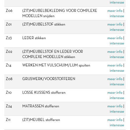
interesse
Z06
(ZIT)MEUBELBEKLEDING VOOR COMPLEXE
meer info
|
MODELLEN snijden
interesse
Z01
(ZIT)MEUBELSTOF stikken
meer info
|
interesse
Z23
LEDER stikken
meer info
|
interesse
Z02
(ZIT)MEUBELSTOF EN LEDER VOOR
meer info
|
COMPLEXE MODELLEN stikken
interesse
Z14
WERKEN MET VULSCHUIM/LIJM spuiten
meer info
|
interesse
Z08
GRIJSWERK/VOORSTOFFEREN
meer info
|
interesse
Z10
LOSSE KUSSENS stofferen
meer info
|
interesse
Z24
MATRASSEN stofferen
meer info
|
interesse
Z11
(ZIT)MEUBEL stofferen
meer info
|
interesse