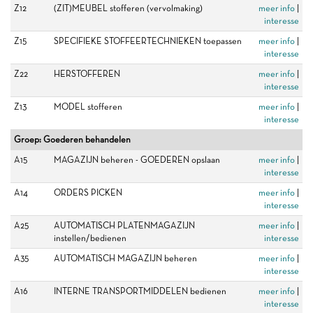
Z12
(ZIT)MEUBEL stofferen (vervolmaking)
meer info
|
interesse
Z15
SPECIFIEKE STOFFEERTECHNIEKEN toepassen
meer info
|
interesse
Z22
HERSTOFFEREN
meer info
|
interesse
Z13
MODEL stofferen
meer info
|
interesse
Groep: Goederen behandelen
A15
MAGAZIJN beheren - GOEDEREN opslaan
meer info
|
interesse
A14
ORDERS PICKEN
meer info
|
interesse
A25
AUTOMATISCH PLATENMAGAZIJN
meer info
|
instellen/bedienen
interesse
A35
AUTOMATISCH MAGAZIJN beheren
meer info
|
interesse
A16
INTERNE TRANSPORTMIDDELEN bedienen
meer info
|
interesse