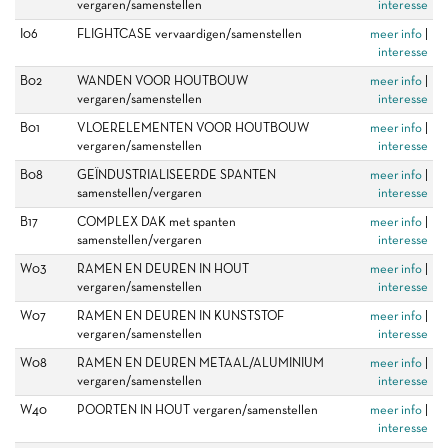
vergaren/samenstellen
interesse
I06
FLIGHTCASE vervaardigen/samenstellen
meer info
|
interesse
B02
WANDEN VOOR HOUTBOUW
meer info
|
vergaren/samenstellen
interesse
B01
VLOERELEMENTEN VOOR HOUTBOUW
meer info
|
vergaren/samenstellen
interesse
B08
GEÏNDUSTRIALISEERDE SPANTEN
meer info
|
samenstellen/vergaren
interesse
B17
COMPLEX DAK met spanten
meer info
|
samenstellen/vergaren
interesse
W03
RAMEN EN DEUREN IN HOUT
meer info
|
vergaren/samenstellen
interesse
W07
RAMEN EN DEUREN IN KUNSTSTOF
meer info
|
vergaren/samenstellen
interesse
W08
RAMEN EN DEUREN METAAL/ALUMINIUM
meer info
|
vergaren/samenstellen
interesse
W40
POORTEN IN HOUT vergaren/samenstellen
meer info
|
interesse