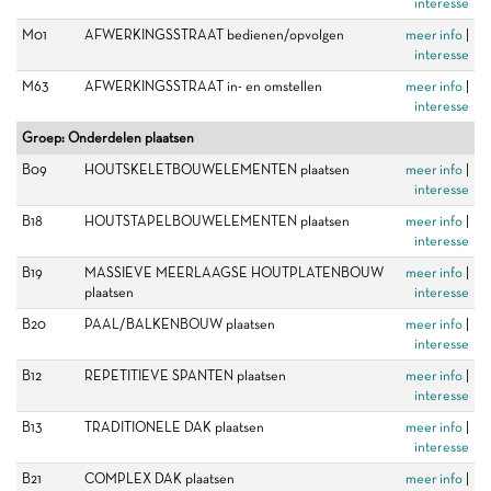
interesse
M01
AFWERKINGSSTRAAT bedienen/opvolgen
meer info
|
interesse
M63
AFWERKINGSSTRAAT in- en omstellen
meer info
|
interesse
Groep: Onderdelen plaatsen
B09
HOUTSKELETBOUWELEMENTEN plaatsen
meer info
|
interesse
B18
HOUTSTAPELBOUWELEMENTEN plaatsen
meer info
|
interesse
B19
MASSIEVE MEERLAAGSE HOUTPLATENBOUW
meer info
|
plaatsen
interesse
B20
PAAL/BALKENBOUW plaatsen
meer info
|
interesse
B12
REPETITIEVE SPANTEN plaatsen
meer info
|
interesse
B13
TRADITIONELE DAK plaatsen
meer info
|
interesse
B21
COMPLEX DAK plaatsen
meer info
|