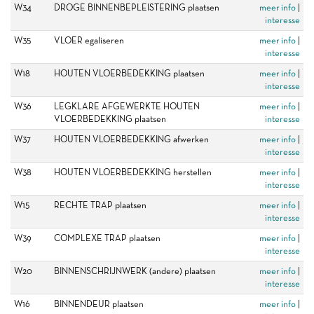
W34
DROGE BINNENBEPLEISTERING plaatsen
meer info
|
interesse
W35
VLOER egaliseren
meer info
|
interesse
W18
HOUTEN VLOERBEDEKKING plaatsen
meer info
|
interesse
W36
LEGKLARE AFGEWERKTE HOUTEN
meer info
|
VLOERBEDEKKING plaatsen
interesse
W37
HOUTEN VLOERBEDEKKING afwerken
meer info
|
interesse
W38
HOUTEN VLOERBEDEKKING herstellen
meer info
|
interesse
W15
RECHTE TRAP plaatsen
meer info
|
interesse
W39
COMPLEXE TRAP plaatsen
meer info
|
interesse
W20
BINNENSCHRIJNWERK (andere) plaatsen
meer info
|
interesse
W16
BINNENDEUR plaatsen
meer info
|