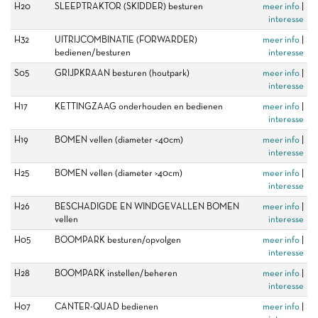
H20
SLEEPTRAKTOR (SKIDDER) besturen
meer info
|
interesse
H32
UITRIJCOMBINATIE (FORWARDER)
meer info
|
bedienen/besturen
interesse
S05
GRIJPKRAAN besturen (houtpark)
meer info
|
interesse
H17
KETTINGZAAG onderhouden en bedienen
meer info
|
interesse
H19
BOMEN vellen (diameter <40cm)
meer info
|
interesse
H25
BOMEN vellen (diameter >40cm)
meer info
|
interesse
H26
BESCHADIGDE EN WINDGEVALLEN BOMEN
meer info
|
vellen
interesse
H05
BOOMPARK besturen/opvolgen
meer info
|
interesse
H28
BOOMPARK instellen/beheren
meer info
|
interesse
H07
CANTER-QUAD bedienen
meer info
|