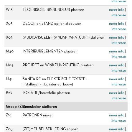
interesse
W13
TECHNISCHE BINNENDEUR plaatsen
meer info
|
interesse
X05
DECOR en STAND op- en afbouwen
meer info
|
interesse
X03
(AUDIOVISUELE) RANDAPPARATUUR installeren
meer info
|
interesse
M40
INTERIEURELEMENTEN plaatsen
meer info
|
interesse
M64
PROJECT en WINKELINRICHTING plaatsen
meer info
|
interesse
M41
SANITAIRE en ELEKTRISCHE TOESTEL
meer info
|
installeren ( i.f.v. interieurbouw)
interesse
B23
ISOLATIE/bouwfolie plaatsen
meer info
|
interesse
Groep: (Zit)meubelen stofferen
Z16
PATRONEN maken
meer info
|
interesse
Z05
(ZIT)MEUBELBEKLEDING snijden
meer info
|