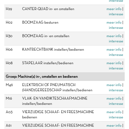
interesse
H29
CANTER-QUAD in- en omstellen
meer info
|
interesse
H02
BOOMZAAG besturen
meer info
|
interesse
H30
BOOMZAAG in- en omstellen
meer info
|
interesse
H06
KANTRECHTBANK instellen/bedienen
meer info
|
interesse
H08
STAPELAAR instellen/bedienen
meer info
|
interesse
Groep: Machine(s) in-, omstellen en bedienen
M46
ELEKTRISCH OF PNEUMATISCH
meer info
|
(HAND)GEREEDSCHAP instellen/bedienen
interesse
M16
VLAK- EN VANDIKTESCHAAFMACHINE
meer info
|
instellen/bedienen
interesse
A03
VIERZIJDIGE SCHAAF- EN FREESMACHINE
meer info
|
bedienen
interesse
A61
VIERZIJDIGE SCHAAF- EN FREESMACHINE
meer info
|