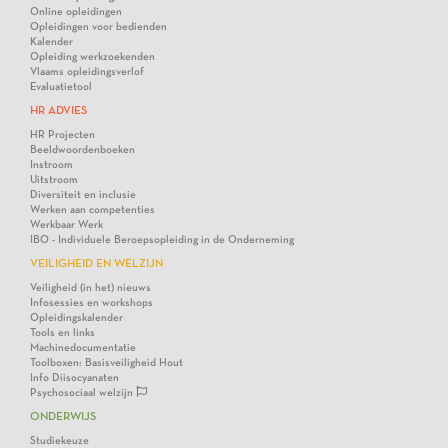
Online opleidingen
Opleidingen voor bedienden
Kalender
Opleiding werkzoekenden
Vlaams opleidingsverlof
Evaluatietool
HR ADVIES
HR Projecten
Beeldwoordenboeken
Instroom
Uitstroom
Diversiteit en inclusie
Werken aan competenties
Werkbaar Werk
IBO - Individuele Beroepsopleiding in de Onderneming
VEILIGHEID EN WELZIJN
Veiligheid (in het) nieuws
Infosessies en workshops
Opleidingskalender
Tools en links
Machinedocumentatie
Toolboxen: Basisveiligheid Hout
Info Diisocyanaten
Psychosociaal welzijn
ONDERWIJS
Studiekeuze