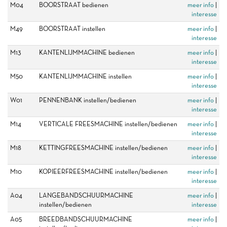
M04
BOORSTRAAT bedienen
meer info
|
interesse
M49
BOORSTRAAT instellen
meer info
|
interesse
M13
KANTENLIJMMACHINE bedienen
meer info
|
interesse
M50
KANTENLIJMMACHINE instellen
meer info
|
interesse
W01
PENNENBANK instellen/bedienen
meer info
|
interesse
M14
VERTICALE FREESMACHINE instellen/bedienen
meer info
|
interesse
M18
KETTINGFREESMACHINE instellen/bedienen
meer info
|
interesse
M10
KOPIEERFREESMACHINE instellen/bedienen
meer info
|
interesse
A04
LANGEBANDSCHUURMACHINE
meer info
|
instellen/bedienen
interesse
A05
BREEDBANDSCHUURMACHINE
meer info
|