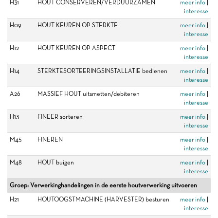
H31
HOUT CONSERVEREN/VERDUURZAMEN
meer info
|
interesse
H09
HOUT KEUREN OP STERKTE
meer info
|
interesse
H12
HOUT KEUREN OP ASPECT
meer info
|
interesse
H14
STERKTESORTEERINGSINSTALLATIE bedienen
meer info
|
interesse
A26
MASSIEF HOUT uitsmetten/debiteren
meer info
|
interesse
H13
FINEER sorteren
meer info
|
interesse
M45
FINEREN
meer info
|
interesse
M48
HOUT buigen
meer info
|
interesse
Groep: Verwerkinghandelingen in de eerste houtverwerking uitvoeren
H21
HOUTOOGSTMACHINE (HARVESTER) besturen
meer info
|
interesse