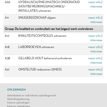
A66
HYDRALISCH/PNEUMATISCH ONDERHOUD
meer info
|
(HOUTBEWERKINGS)MACHINES/-
interesse
INSTALLATIES uitvoeren
A11
SNIJGEREEDSCHAP slijpen
meer info
|
interesse
Groep: De kwaliteit en continuïteit van het (eigen) werk controleren
A17
KWALITEITSCONTROLES uitvoeren
meer info
|
interesse
A18
LABOPROEVEN uitvoeren
meer info
|
interesse
A38
GELABELD HOUT beheren/controleren
meer info
|
interesse
A21
OMSTELTIJD reduceren (SMED)
meer info
|
interesse
OPLEIDINGEN
Arbeidsdeal en individueel opleidingsrecht
Opleidingsplanning
Interne opleidingen
Externe opleidingen