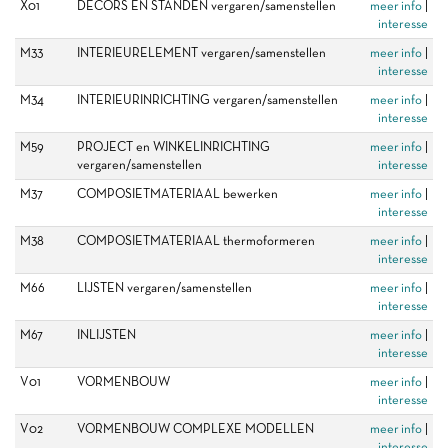
X01
DECORS EN STANDEN vergaren/samenstellen
meer info
|
interesse
M33
INTERIEURELEMENT vergaren/samenstellen
meer info
|
interesse
M34
INTERIEURINRICHTING vergaren/samenstellen
meer info
|
interesse
M59
PROJECT en WINKELINRICHTING
meer info
|
vergaren/samenstellen
interesse
M37
COMPOSIETMATERIAAL bewerken
meer info
|
interesse
M38
COMPOSIETMATERIAAL thermoformeren
meer info
|
interesse
M66
LIJSTEN vergaren/samenstellen
meer info
|
interesse
M67
INLIJSTEN
meer info
|
interesse
V01
VORMENBOUW
meer info
|
interesse
V02
VORMENBOUW COMPLEXE MODELLEN
meer info
|
interesse