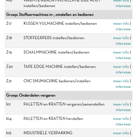
H16
WARMTE-KRACHT-INSTALLATIE o.b.v. HOUT
meer info
|
instellen/bedienen
interesse
Groep: Stoffeermachines in-, omstellen en bedienen
Z17
KUSSEN VULMACHINE instellen/bedienen
meer info
|
interesse
Z18
STOFFEERPERS instellen/bedienen
meer info
|
interesse
Z19
SCHALMMACHINE instellen/bedienen
meer info
|
interesse
Z20
TAPE EDGE MACHINE instellen/bedienen
meer info
|
interesse
Z21
CNC SNIJMACHINE bedienen/instellen
meer info
|
interesse
Groep: Onderdelen vergaren
I01
PALETTEN en KRATTEN vergaren/samenstellen
meer info
|
interesse
I04
PALETTEN en KRATTEN herstellen
meer info
|
interesse
I05
INDUSTRIËLE VERPAKKING
meer info
|