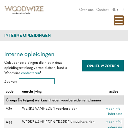
Over ons
Contact
NL
/
FR
INTERNE OPLEIDINGEN
Interne opleidingen
Ook voor opleidingen die niet in deze
OPNIEUW ZOEKEN
opleidingscataloog vermeld staan, kunt u
Woodwize
contacteren
!
Zoeken:
code
omschrijving
acties
Groep: De (eigen) werkzaamheden voorbereiden en plannen
A39
WERKZAAMHEDEN voorbereiden
meer info
|
interesse
A44
WERKZAAMHEDEN TRAPPEN voorbereiden
meer info
|
interesse