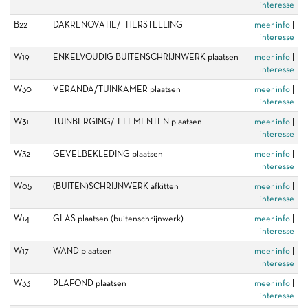
interesse
B22
DAKRENOVATIE/ -HERSTELLING
meer info
|
interesse
W19
ENKELVOUDIG BUITENSCHRIJNWERK plaatsen
meer info
|
interesse
W30
VERANDA/TUINKAMER plaatsen
meer info
|
interesse
W31
TUINBERGING/-ELEMENTEN plaatsen
meer info
|
interesse
W32
GEVELBEKLEDING plaatsen
meer info
|
interesse
W05
(BUITEN)SCHRIJNWERK afkitten
meer info
|
interesse
W14
GLAS plaatsen (buitenschrijnwerk)
meer info
|
interesse
W17
WAND plaatsen
meer info
|
interesse
W33
PLAFOND plaatsen
meer info
|
interesse