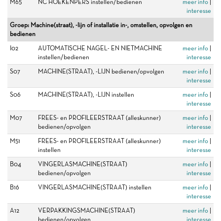
M65
NC HOEKENPERS instellen/bedienen
meer info
|
interesse
Groep: Machine(straat), -lijn of installatie in-, omstellen, opvolgen en
bedienen
I02
AUTOMATISCHE NAGEL- EN NIETMACHINE
meer info
|
instellen/bedienen
interesse
S07
MACHINE(STRAAT), -LIJN bedienen/opvolgen
meer info
|
interesse
S06
MACHINE(STRAAT), -LIJN instellen
meer info
|
interesse
M07
FREES- en PROFILEERSTRAAT (alleskunner)
meer info
|
bedienen/opvolgen
interesse
M51
FREES- en PROFILEERSTRAAT (alleskunner)
meer info
|
instellen
interesse
B04
VINGERLASMACHINE(STRAAT)
meer info
|
bedienen/opvolgen
interesse
B16
VINGERLASMACHINE(STRAAT) instellen
meer info
|
interesse
A12
VERPAKKINGSMACHINE(STRAAT)
meer info
|
bedienen/opvolgen
interesse