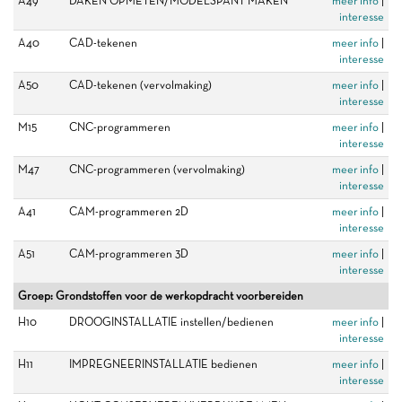
A49
DAKEN OPMETEN/MODELSPANT MAKEN
meer info
|
interesse
A40
CAD-tekenen
meer info
|
interesse
A50
CAD-tekenen (vervolmaking)
meer info
|
interesse
M15
CNC-programmeren
meer info
|
interesse
M47
CNC-programmeren (vervolmaking)
meer info
|
interesse
A41
CAM-programmeren 2D
meer info
|
interesse
A51
CAM-programmeren 3D
meer info
|
interesse
Groep: Grondstoffen voor de werkopdracht voorbereiden
H10
DROOGINSTALLATIE instellen/bedienen
meer info
|
interesse
H11
IMPREGNEERINSTALLATIE bedienen
meer info
|
interesse