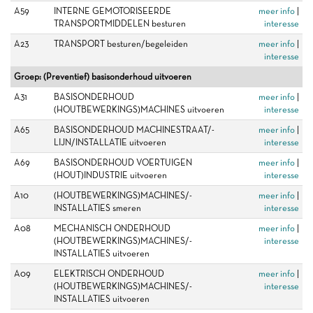
A59
INTERNE GEMOTORISEERDE
meer info
|
TRANSPORTMIDDELEN besturen
interesse
A23
TRANSPORT besturen/begeleiden
meer info
|
interesse
Groep: (Preventief) basisonderhoud uitvoeren
A31
BASISONDERHOUD
meer info
|
(HOUTBEWERKINGS)MACHINES uitvoeren
interesse
A65
BASISONDERHOUD MACHINESTRAAT/-
meer info
|
LIJN/INSTALLATIE uitvoeren
interesse
A69
BASISONDERHOUD VOERTUIGEN
meer info
|
(HOUT)INDUSTRIE uitvoeren
interesse
A10
(HOUTBEWERKINGS)MACHINES/-
meer info
|
INSTALLATIES smeren
interesse
A08
MECHANISCH ONDERHOUD
meer info
|
(HOUTBEWERKINGS)MACHINES/-
interesse
INSTALLATIES uitvoeren
A09
ELEKTRISCH ONDERHOUD
meer info
|
(HOUTBEWERKINGS)MACHINES/-
interesse
INSTALLATIES uitvoeren