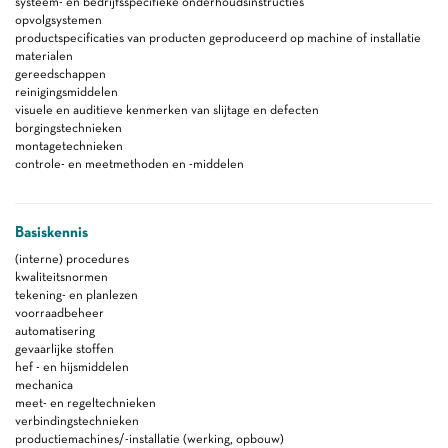
systeem- en bedrijfsspecifieke onderhoudsinstructies
opvolgsystemen
productspecificaties van producten geproduceerd op machine of installatie
materialen
gereedschappen
reinigingsmiddelen
visuele en auditieve kenmerken van slijtage en defecten
borgingstechnieken
montagetechnieken
controle- en meetmethoden en -middelen
Basiskennis
(interne) procedures
kwaliteitsnormen
tekening- en planlezen
voorraadbeheer
automatisering
gevaarlijke stoffen
hef - en hijsmiddelen
mechanica
meet- en regeltechnieken
verbindingstechnieken
productiemachines/-installatie (werking, opbouw)