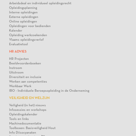
Arbeidsdeal en individueel opleidingsrecht
Opleidingsplanning
Interne opleidingen
Externe opleidingen
Online opleidingen
Opleidingen voor bedienden
Kalender
Opleiding werkzoekenden
Vlaams opleidingsverlof
Evaluatietool
HR ADVIES
HR Projecten
Beeldwoordenboeken
Instroom
Uitstroom
Diversiteit en inclusie
Werken aan competenties
Werkbaar Werk
IBO - Individuele Beroepsopleiding in de Onderneming
VEILIGHEID EN WELZIJN
Veiligheid (in het) nieuws
Infosessies en workshops
Opleidingskalender
Tools en links
Machinedocumentatie
Toolboxen: Basisveiligheid Hout
Info Diisocyanaten