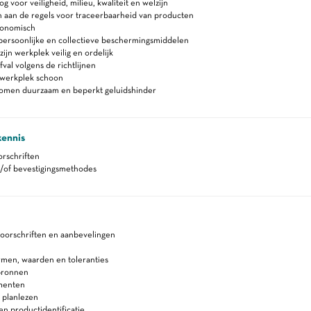
 voor veiligheid, milieu, kwaliteit en welzijn
 aan de regels voor traceerbaarheid van producten
gonomisch
persoonlijke en collectieve beschermingsmiddelen
ijn werkplek veilig en ordelijk
fval volgens de richtlijnen
werkplek schoon
romen duurzaam en beperkt geluidshinder
kennis
orschriften
n/of bevestigingsmethodes
oorschriften en aanbevelingen
rmen, waarden en toleranties
bronnen
menten
 planlezen
 en productidentificatie