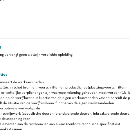
g
ng vervangt geen wetteljk verplichte opleiding
ties
ganiseert de werkzaamheden
 (technische) bronnen, voorschriften en productfiches (plaatsingsvoorschriften)
 er wettelijke verplichtingen zijn waarmee rekening gehouden moet worden (CE, b
uatie op de werf/locatie in functie van de eigen werkzaamheden vast en bereidt de p
t de situatie van de werf/ruwbouw functie van de eigen werkzaamheden
en optimale werkvolgorde
nenschrijnwerk (acoustische deuren, brandwerende deuren, inbraakwerende deure
e deuropening voor
elementen aan de ruwbouw en aan elkaar (conform technische specificaties)
nenkast samen