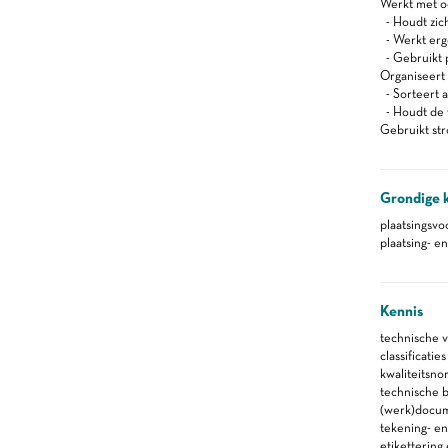
Werkt met oog
- Houdt zich
- Werkt er
- Gebruikt 
Organiseert z
- Sorteert a
- Houdt de 
Gebruikt st
Grondige 
plaatsingsvo
plaatsing- e
Kennis
technische v
classificaties
kwaliteitsno
technische 
(werk)docu
tekening- en
etikettering