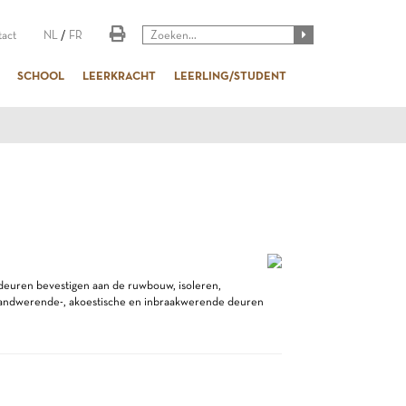
act
NL
/
FR
SCHOOL
LEERKRACHT
LEERLING/STUDENT
deuren bevestigen aan de ruwbouw, isoleren,
brandwerende-, akoestische en inbraakwerende deuren