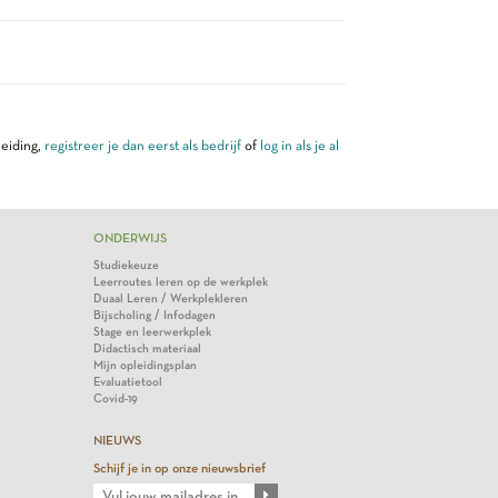
leiding,
registreer je dan eerst als bedrijf
of
log in als je al
ONDERWIJS
Studiekeuze
Leerroutes leren op de werkplek
Duaal Leren / Werkplekleren
Bijscholing / Infodagen
Stage en leerwerkplek
Didactisch materiaal
Mijn opleidingsplan
Evaluatietool
Covid-19
NIEUWS
Schijf je in op onze nieuwsbrief