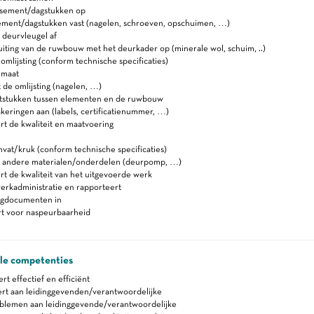
sement/dagstukken op
ment/dagstukken vast (nagelen, schroeven, opschuimen, …)
deurvleugel af
uiting van de ruwbouw met het deurkader op (minerale wol, schuim, ..)
 omlijsting (conform technische specificaties)
 maat
de omlijsting (nagelen, …)
itstukken tussen elementen en de ruwbouw
eringen aan (labels, certificatienummer, …)
t de kwaliteit en maatvoering
nvat/kruk (conform technische specificaties)
t andere materialen/onderdelen (deurpomp, …)
t de kwaliteit van het uitgevoerde werk
erkadministratie en rapporteert
lgdocumenten in
rt voor naspeurbaarheid
ale competenties
 effectief en efficiënt
rt aan leidinggevenden/verantwoordelijke
blemen aan leidinggevende/verantwoordelijke