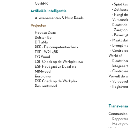
Covid-19
- Spiet kas
- Zet kasse
Artificiële Intelligentie
- Hangt de 
AI evenementen & Must-Reads
- Vult aansl
- Plaatst de
Projecten
- Zaagt op
Hout 2x Duaal
- Bevestigt 
Bolster Up
- Maakt slu
DiTraMa
- Brengt mak
RFF - De competentiecheck
- Controleer
ESF - WPL4BK
Werkt af
EQ-Wood
- Plaatst ha
ESF Check op de Werkplek 2.0
- Integreer
ESF Hout gaat 2x Duaal bis
- Controleer
MIMwood
Eurojoiner
Vervult de w
ESF Check op de Werkplek
- Vult opvo
Resilientwood
- Registree
Transvers
Communiceert
- Rapportee
- Meldt pro