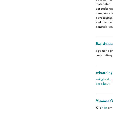
materialen
gereedscha
hang- en slu
bevestiging
elektrisch 
controle- e
Basiskenni
algemene pr
registraties
e-learning
veiligheid o
basis hout
Vlaamse O
Klik
hier
om m