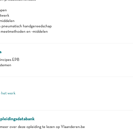
ppen
itwerk
smiddelen
en pneumatisch handgereedschap
n meetmethoden en -middelen
s
incipes EPB
ystemen
p het werk
pleidingsdatabank
eer over deze opleiding te lezen op Vlaanderen.be