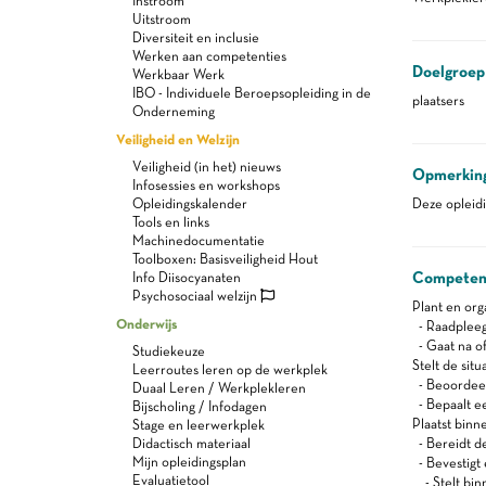
Instroom
Uitstroom
Diversiteit en inclusie
Werken aan competenties
Doelgroep
Werkbaar Werk
IBO - Individuele Beroepsopleiding in de
plaatsers
Onderneming
Veiligheid en Welzijn
Veiligheid (in het) nieuws
Opmerkin
Infosessies en workshops
Opleidingskalender
Deze opleidi
Tools en links
Machinedocumentatie
Toolboxen: Basisveiligheid Hout
Competen
Info Diisocyanaten
Psychosociaal welzijn
Plant en or
Onderwijs
- Raadpleegt
- Gaat na of
Studiekeuze
Stelt de sit
Leerroutes leren op de werkplek
- Beoordeel
Duaal Leren / Werkplekleren
- Bepaalt e
Bijscholing / Infodagen
Plaatst bin
Stage en leerwerkplek
Didactisch materiaal
- Bereidt d
Mijn opleidingsplan
- Bevestigt 
Evaluatietool
- Stelt bin