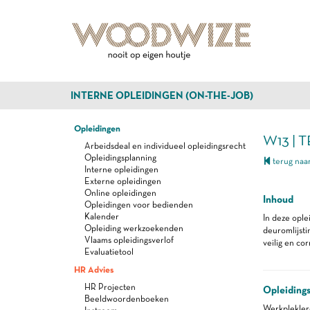
INTERNE OPLEIDINGEN (ON-THE-JOB)
Opleidingen
W13 | 
Arbeidsdeal en individueel opleidingsrecht
Opleidingsplanning
terug naar
Interne opleidingen
Externe opleidingen
Online opleidingen
Inhoud
Opleidingen voor bedienden
Kalender
In deze opl
Opleiding werkzoekenden
deuromlijst
Vlaams opleidingsverlof
veilig en co
Evaluatietool
HR Advies
HR Projecten
Opleiding
Beeldwoordenboeken
Werkplekle