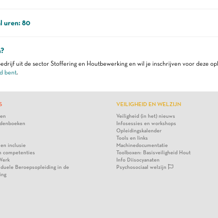
l uren: 80
n?
edrijf uit de sector Stoffering en Houtbewerking en wil je inschrijven voor deze op
d bent
.
S
VEILIGHEID EN WELZIJN
ten
Veiligheid (in het) nieuws
denboeken
Infosessies en workshops
Opleidingskalender
Tools en links
 en inclusie
Machinedocumentatie
n competenties
Toolboxen: Basisveiligheid Hout
Werk
Info Diisocyanaten
viduele Beroepsopleiding in de
Psychosociaal welzijn
ing