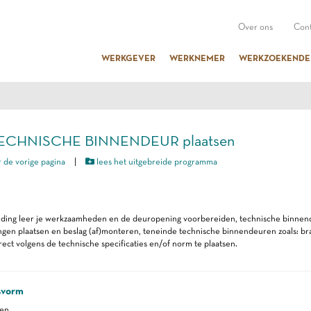
Over ons
Cont
WERKGEVER
WERKNEMER
WERKZOEKENDE
TECHNISCHE BINNENDEUR plaatsen
 de vorige pagina
|
lees het uitgebreide programma
eiding leer je werkzaamheden en de deuropening voorbereiden, technische binnen
ingen plaatsen en beslag (af)monteren, teneinde technische binnendeuren zoals: 
rrect volgens de technische specificaties en/of norm te plaatsen.
svorm
ren