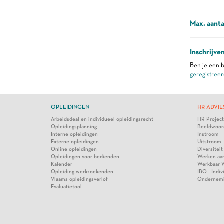
Max. aanta
Inschrijve
Ben je een b
geregistreer
OPLEIDINGEN
HR ADVIE
Arbeidsdeal en individueel opleidingsrecht
HR Projec
Opleidingsplanning
Beeldwoor
Interne opleidingen
Instroom
Externe opleidingen
Uitstroom
Online opleidingen
Diversiteit
Opleidingen voor bedienden
Werken aa
Kalender
Werkbaar 
Opleiding werkzoekenden
IBO - Indi
Vlaams opleidingsverlof
Ondernem
Evaluatietool