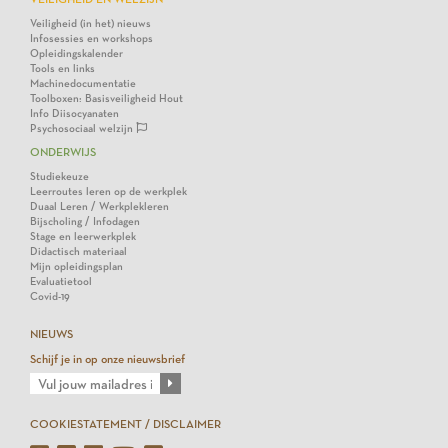
Veiligheid (in het) nieuws
Infosessies en workshops
Opleidingskalender
Tools en links
Machinedocumentatie
Toolboxen: Basisveiligheid Hout
Info Diisocyanaten
Psychosociaal welzijn
ONDERWIJS
Studiekeuze
Leerroutes leren op de werkplek
Duaal Leren / Werkplekleren
Bijscholing / Infodagen
Stage en leerwerkplek
Didactisch materiaal
Mijn opleidingsplan
Evaluatietool
Covid-19
NIEUWS
Schijf je in op onze nieuwsbrief
COOKIESTATEMENT / DISCLAIMER