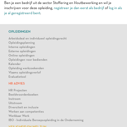
Ben je een bedrijf uit de sector Stoffering en Houtbewerking en wil je
inschrijven voor deze opleiding,
registreer je dan eerst als bedrijf
of
log in als
je al geregistreerd bent
.
OPLEIDINGEN
Arbeidsdeal en individueel opleidingsrecht
Opleidingsplanning
Interne opleidingen
Externe opleidingen
Online opleidingen
Opleidingen voor bedienden
Kalender
Opleiding werkzoekenden
Vlaams opleidingsverlof
Evaluatietool
HR ADVIES
HR Projecten
Beeldwoordenboeken
Instroom
Uitstroom
Diversiteit en inclusie
Werken aan competenties
Werkbaar Werk
IBO - Individuele Beroepsopleiding in de Onderneming
VEILIGHEID EN WELZIJN