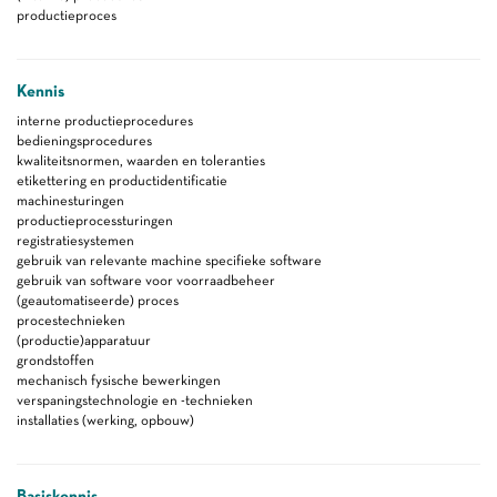
productieproces
Kennis
interne productieprocedures
bedieningsprocedures
kwaliteitsnormen, waarden en toleranties
etikettering en productidentificatie
machinesturingen
productieprocessturingen
registratiesystemen
gebruik van relevante machine specifieke software
gebruik van software voor voorraadbeheer
(geautomatiseerde) proces
procestechnieken
(productie)apparatuur
grondstoffen
mechanisch fysische bewerkingen
verspaningstechnologie en -technieken
installaties (werking, opbouw)
Basiskennis