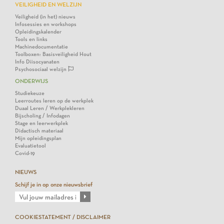
VEILIGHEID EN WELZIJN
Veiligheid (in het) nieuws
Infosessies en workshops
Opleidingskalender
Tools en links
Machinedocumentatie
Toolboxen: Basisveiligheid Hout
Info Diisocyanaten
Psychosociaal welzijn
ONDERWIJS
Studiekeuze
Leerroutes leren op de werkplek
Duaal Leren / Werkplekleren
Bijscholing / Infodagen
Stage en leerwerkplek
Didactisch materiaal
Mijn opleidingsplan
Evaluatietool
Covid-19
NIEUWS
Schijf je in op onze nieuwsbrief
COOKIESTATEMENT / DISCLAIMER