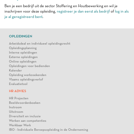
Ben je een bedrijf uit de sector Stoffering en Houtbewerking en wil je
inschrijven voor deze opleiding,
registreer je dan eerst als bedrijf
of
log in als
je al geregistreerd bent
.
OPLEIDINGEN
Arbeidsdeal en individueel opleidingsrecht
Opleidingsplanning
Interne opleidingen
Externe opleidingen
Online opleidingen
Opleidingen voor bedienden
Kalender
Opleiding werkzoekenden
Vlaams opleidingsverlof
Evaluatietool
HR ADVIES
HR Projecten
Beeldwoordenboeken
Instroom
Uitstroom
Diversiteit en inclusie
Werken aan competenties
Werkbaar Werk
IBO - Individuele Beroepsopleiding in de Onderneming