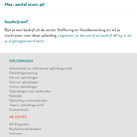
Max. aantal uren: 40
Inschrijven?
Ben je een bedrijf uit de sector Stoffering en Houtbewerking en wil je
inschrijven voor deze opleiding,
registreer je dan eerst als bedrijf
of
log in als
je al geregistreerd bent
.
OPLEIDINGEN
Arbeidsdeal en individueel opleidingsrecht
Opleidingsplanning
Interne opleidingen
Externe opleidingen
Online opleidingen
Opleidingen voor bedienden
Kalender
Opleiding werkzoekenden
Vlaams opleidingsverlof
Evaluatietool
HR ADVIES
HR Projecten
Beeldwoordenboeken
Instroom