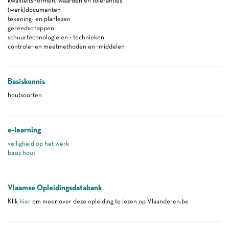
kwaliteitsnormen, waarden en toleranties
(werk)documenten
tekening- en planlezen
gereedschappen
schuurtechnologie en - technieken
controle- en meetmethoden en -middelen
Basiskennis
houtsoorten
e-learning
veiligheid op het werk
basis hout
Vlaamse Opleidingsdatabank
Klik
hier
om meer over deze opleiding te lezen op Vlaanderen.be