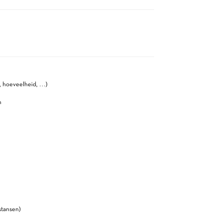
n, hoeveelheid, …)
n
stansen)