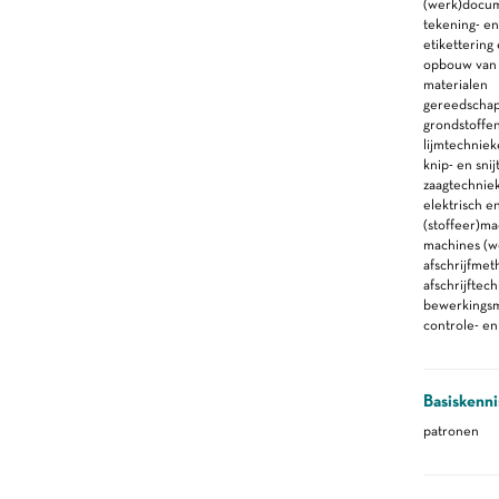
(werk)docu
tekening- en
etikettering
opbouw van 
materialen
gereedscha
grondstoffe
lijmtechnie
knip- en sni
zaagtechnie
elektrisch 
(stoffeer)ma
machines (w
afschrijfmet
afschrijftec
bewerkings
controle- e
Basiskenni
patronen