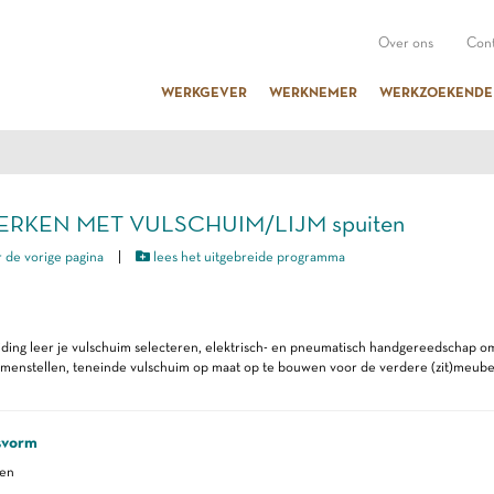
Over ons
Cont
WERKGEVER
WERKNEMER
WERKZOEKENDE
WERKEN MET VULSCHUIM/LIJM spuiten
 de vorige pagina
|
lees het uitgebreide programma
iding leer je vulschuim selecteren, elektrisch- en pneumatisch handgereedschap o
menstellen, teneinde vulschuim op maat op te bouwen voor de verdere (zit)meubel
svorm
ren