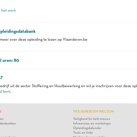
p het werk
pleidingsdatabank
eer over deze opleiding te lezen op Vlaanderen.be
l uren: 80
n?
edrijf uit de sector Stoffering en Houtbewerking en wil je inschrijven voor deze op
d bent
.
S
VEILIGHEID EN WELZIJN
ten
Veiligheid (in het) nieuws
denboeken
Infosessies en workshops
Opleidingskalender
Tools en links