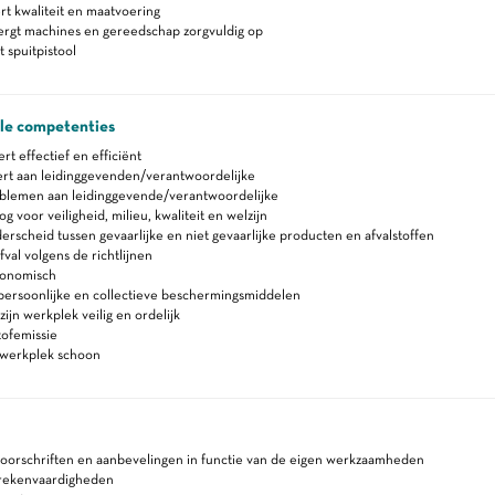
t kwaliteit en maatvoering
ergt machines en gereedschap zorgvuldig op
 spuitpistool
ale competenties
 effectief en efficiënt
rt aan leidinggevenden/verantwoordelijke
blemen aan leidinggevende/verantwoordelijke
 voor veiligheid, milieu, kwaliteit en welzijn
rscheid tussen gevaarlijke en niet gevaarlijke producten en afvalstoffen
fval volgens de richtlijnen
gonomisch
persoonlijke en collectieve beschermingsmiddelen
ijn werkplek veilig en ordelijk
tofemissie
werkplek schoon
voorschriften en aanbevelingen in functie van de eigen werkzaamheden
 rekenvaardigheden