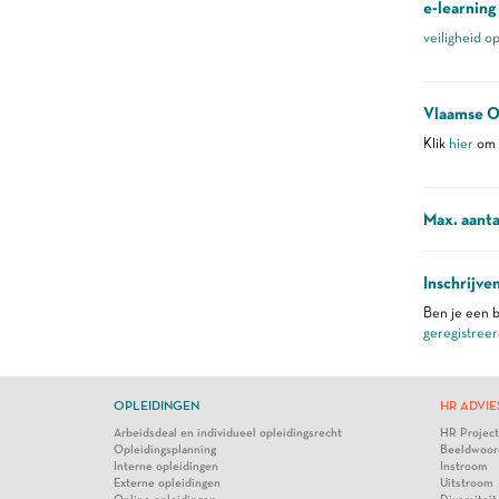
e-learning
veiligheid o
Vlaamse O
Klik
hier
om m
Max. aanta
Inschrijve
Ben je een b
geregistreer
OPLEIDINGEN
HR ADVIE
Arbeidsdeal en individueel opleidingsrecht
HR Projec
Opleidingsplanning
Beeldwoor
Interne opleidingen
Instroom
Externe opleidingen
Uitstroom