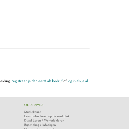
leiding,
registreer je dan eerst als bedrijf
of
log in als je al
ONDERWIJS
Studiekeuze
Leerroutes leren op de werkplek
Duaal Leren / Werkplekleren
Bijscholing / Infodagen