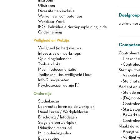
Instroom
Uitstroom
Diversiteit en inclusie
Doelgroep
Werken aan competenties
Werkbaar Werk
werknemers 
IBO - Individuele Beroepsopleiding in de
Onderneming
Veiligheid en Welzijn
Competen
Veiligheid (in het) nieuws
Controleert 
Infosessies en workshops
Opleidingskalender
- Herkent en
Tools en links
- Controleer
Machinedocumentatie
Stelt spuitpis
Toolboxen: Basisveiligheid Hout
- Voorziet 
Info Diisocyanaten
- Stelt het s
Psychosociaal welzijn
Bedient en s
- Stelt de m
Onderwijs
- (De)montee
Studiekeuze
- Controleer
Leerroutes leren op de werkplek
- Start, sto
Duaal Leren / Werkplekleren
- Bewerkt v
Bijscholing / Infodagen
- Controleer
Stage en leerwerkplek
Maakt de vul
Didactisch materiaal
- Brengt vul
Mijn opleidingsplan
- Verlijmt v
Evaluatietool