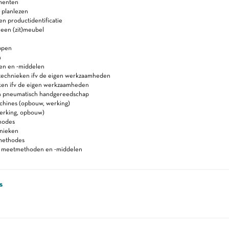
menten
 planlezen
 en productidentificatie
een (zit)meubel
ppen
n
ken en -middelen
jtechnieken ifv de eigen werkzaamheden
ken ifv de eigen werkzaamheden
en pneumatisch handgereedschap
chines (opbouw, werking)
erking, opbouw)
hodes
hnieken
methodes
n meetmethoden en -middelen
s