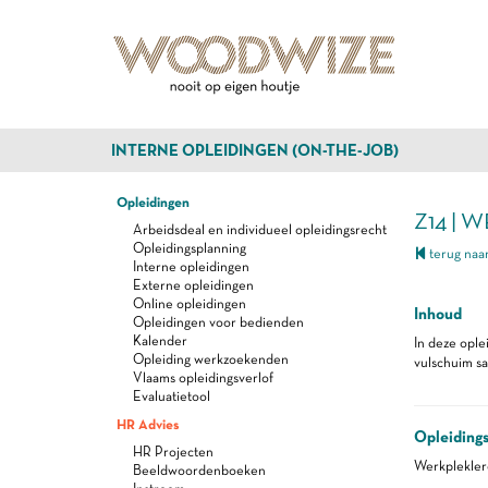
INTERNE OPLEIDINGEN (ON-THE-JOB)
Opleidingen
Z14 | 
Arbeidsdeal en individueel opleidingsrecht
Opleidingsplanning
terug naar
Interne opleidingen
Externe opleidingen
Online opleidingen
Inhoud
Opleidingen voor bedienden
Kalender
In deze ople
Opleiding werkzoekenden
vulschuim sa
Vlaams opleidingsverlof
Evaluatietool
HR Advies
Opleiding
HR Projecten
Werkplekle
Beeldwoordenboeken