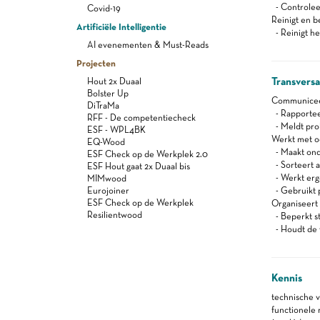
- Controleer
Covid-19
Reinigt en b
Artificiële Intelligentie
- Reinigt het
AI evenementen & Must-Reads
Projecten
Transvers
Hout 2x Duaal
Bolster Up
Communiceert
DiTraMa
- Rapportee
RFF - De competentiecheck
- Meldt pro
ESF - WPL4BK
Werkt met oog
EQ-Wood
- Maakt onde
ESF Check op de Werkplek 2.0
- Sorteert a
ESF Hout gaat 2x Duaal bis
- Werkt er
MIMwood
Eurojoiner
- Gebruikt 
ESF Check op de Werkplek
Organiseert z
Resilientwood
- Beperkt s
- Houdt de 
Kennis
technische 
functionele