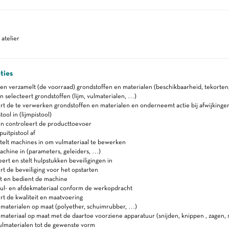
atelier
ties
en verzamelt (de voorraad) grondstoffen en materialen (beschikbaarheid, tekorte
 selecteert grondstoffen (lijm, vulmaterialen, …)
t de te verwerken grondstoffen en materialen en onderneemt actie bij afwijkinge
tool in (lijmpistool)
en controleert de producttoevoer
puitpistool af
telt machines in om vulmateriaal te bewerken
achine in (parameters, geleiders, …)
rt en stelt hulpstukken beveiligingen in
t de beveiliging voor het opstarten
pt en bedient de machine
ul- en afdekmateriaal conform de werkopdracht
t de kwaliteit en maatvoering
materialen op maat (polyether, schuimrubber, …)
materiaal op maat met de daartoe voorziene apparatuur (snijden, knippen , zagen, 
ulmaterialen tot de gewenste vorm