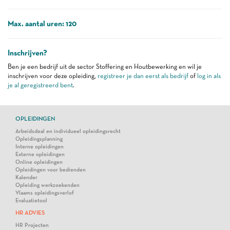
Max. aantal uren: 120
Inschrijven?
Ben je een bedrijf uit de sector Stoffering en Houtbewerking en wil je
inschrijven voor deze opleiding,
registreer je dan eerst als bedrijf
of
log in als
je al geregistreerd bent
.
OPLEIDINGEN
Arbeidsdeal en individueel opleidingsrecht
Opleidingsplanning
Interne opleidingen
Externe opleidingen
Online opleidingen
Opleidingen voor bedienden
Kalender
Opleiding werkzoekenden
Vlaams opleidingsverlof
Evaluatietool
HR ADVIES
HR Projecten