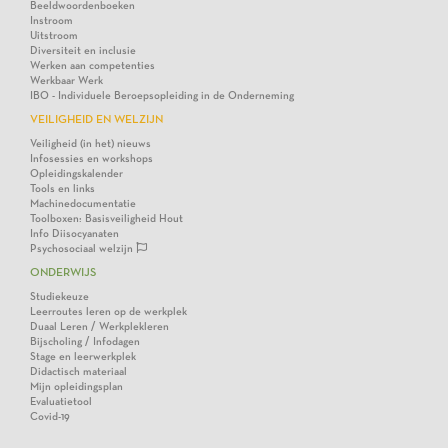
Beeldwoordenboeken
Instroom
Uitstroom
Diversiteit en inclusie
Werken aan competenties
Werkbaar Werk
IBO - Individuele Beroepsopleiding in de Onderneming
VEILIGHEID EN WELZIJN
Veiligheid (in het) nieuws
Infosessies en workshops
Opleidingskalender
Tools en links
Machinedocumentatie
Toolboxen: Basisveiligheid Hout
Info Diisocyanaten
Psychosociaal welzijn
ONDERWIJS
Studiekeuze
Leerroutes leren op de werkplek
Duaal Leren / Werkplekleren
Bijscholing / Infodagen
Stage en leerwerkplek
Didactisch materiaal
Mijn opleidingsplan
Evaluatietool
Covid-19