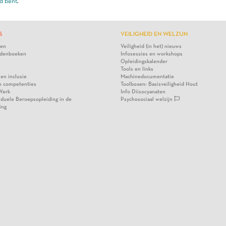
d bent
.
S
VEILIGHEID EN WELZIJN
ten
Veiligheid (in het) nieuws
denboeken
Infosessies en workshops
Opleidingskalender
Tools en links
 en inclusie
Machinedocumentatie
n competenties
Toolboxen: Basisveiligheid Hout
Werk
Info Diisocyanaten
viduele Beroepsopleiding in de
Psychosociaal welzijn
ing