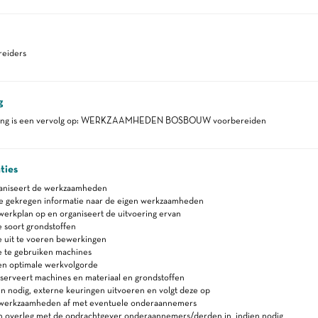
eiders
g
ding is een vervolg op: WERKZAAMHEDEN BOSBOUW voorbereiden
ties
ganiseert de werkzaamheden
de gekregen informatie naar de eigen werkzaamheden
werkplan op en organiseert de uitvoering ervan
 soort grondstoffen
e uit te voeren bewerkingen
e te gebruiken machines
en optimale werkvolgorde
serveert machines en materiaal en grondstoffen
en nodig, externe keuringen uitvoeren en volgt deze op
werkzaamheden af met eventuele onderaannemers
in overleg met de opdrachtgever onderaannemers/derden in, indien nodig