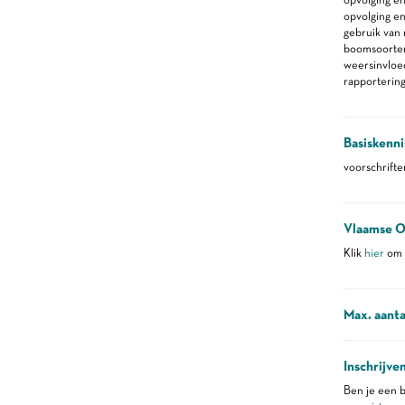
opvolging en
gebruik van 
boomsoorte
weersinvloed
rapporterin
Basiskenni
voorschrift
Vlaamse O
Klik
hier
om m
Max. aanta
Inschrijve
Ben je een b