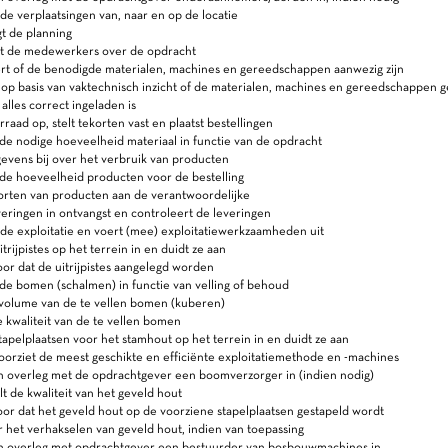
de verplaatsingen van, naar en op de locatie
t de planning
t de medewerkers over de opdracht
rt of de benodigde materialen, machines en gereedschappen aanwezig zijn
 op basis van vaktechnisch inzicht of de materialen, machines en gereedschappen ge
 alles correct ingeladen is
raad op, stelt tekorten vast en plaatst bestellingen
e nodige hoeveelheid materiaal in functie van de opdracht
evens bij over het verbruik van producten
de hoeveelheid producten voor de bestelling
orten van producten aan de verantwoordelijke
ringen in ontvangst en controleert de leveringen
de exploitatie en voert (mee) exploitatiewerkzaamheden uit
trijpistes op het terrein in en duidt ze aan
or dat de uitrijpistes aangelegd worden
e bomen (schalmen) in functie van velling of behoud
volume van de te vellen bomen (kuberen)
 kwaliteit van de te vellen bomen
tapelplaatsen voor het stamhout op het terrein in en duidt ze aan
oorziet de meest geschikte en efficiënte exploitatiemethode en -machines
n overleg met de opdrachtgever een boomverzorger in (indien nodig)
 de kwaliteit van het geveld hout
or dat het geveld hout op de voorziene stapelplaatsen gestapeld wordt
 het verhakselen van geveld hout, indien van toepassing
in overleg met opdrachtgever een bestuurder van bosbouwmachines in