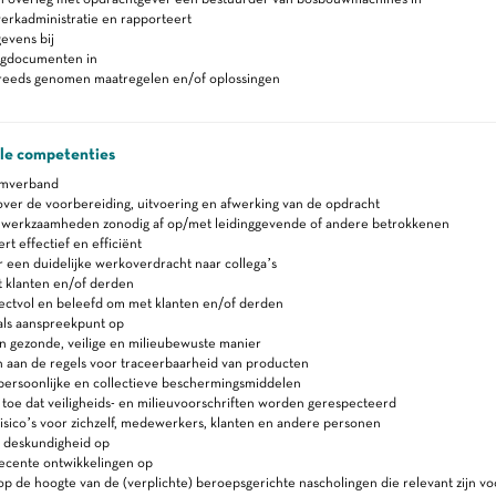
erkadministratie en rapporteert
evens bij
lgdocumenten in
reeds genomen maatregelen en/of oplossingen
ale competenties
amverband
ver de voorbereiding, uitvoering en afwerking van de opdracht
n werkzaamheden zonodig af op/met leidinggevende of andere betrokkenen
 effectief en efficiënt
 een duidelijke werkoverdracht naar collega’s
 klanten en/of derden
ectvol en beleefd om met klanten en/of derden
 als aanspreekpunt op
n gezonde, veilige en milieubewuste manier
 aan de regels voor traceerbaarheid van producten
persoonlijke en collectieve beschermingsmiddelen
 toe dat veiligheids- en milieuvoorschriften worden gerespecteerd
isico’s voor zichzelf, medewerkers, klanten en andere personen
 deskundigheid op
recente ontwikkelingen op
 op de hoogte van de (verplichte) beroepsgerichte nascholingen die relevant zijn 