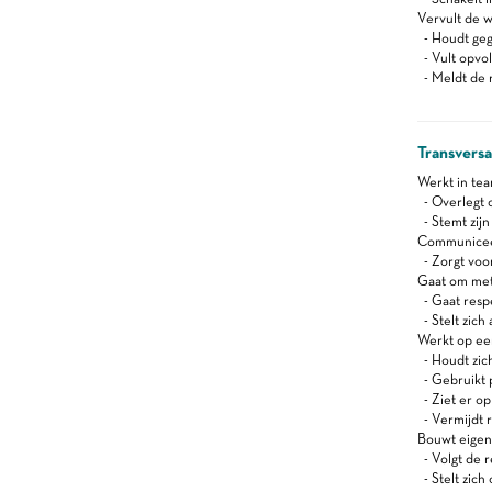
Vervult de w
- Houdt geg
- Vult opvo
- Meldt de 
Transvers
Werkt in te
- Overlegt o
- Stemt zij
Communiceert
- Zorgt voor
Gaat om met
- Gaat resp
- Stelt zich
Werkt op ee
- Houdt zich
- Gebruikt 
- Ziet er op
- Vermijdt r
Bouwt eigen
- Volgt de 
- Stelt zich