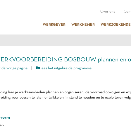
Over ons
Cont
WERKGEVER
WERKNEMER
WERKZOEKENDE
WERKVOORBEREIDING BOSBOUW plannen en or
 de vorige pagina
|
lees het uitgebreide programma
eiding leer je werkzaamheden plannen en organiseren, de voorraad opvolgen en ex
iding voor bossen te laten ontwikkelen, in stand te houden en te exploiteren vol
svorm
ren