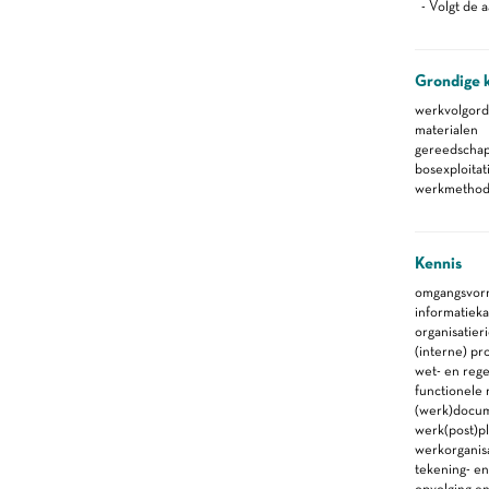
- Volgt de a
Grondige 
werkvolgor
materialen
gereedscha
bosexploitat
werkmethod
Kennis
omgangsvorm
informatieka
organisatieri
(interne) pr
wet- en rege
functionele
(werk)docu
werk(post)p
werkorganis
tekening- en
opvolging en