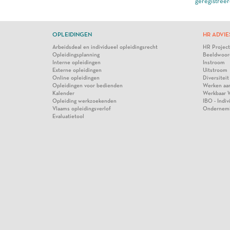
geregistreer
OPLEIDINGEN
HR ADVIE
Arbeidsdeal en individueel opleidingsrecht
HR Projec
Opleidingsplanning
Beeldwoor
Interne opleidingen
Instroom
Externe opleidingen
Uitstroom
Online opleidingen
Diversiteit
Opleidingen voor bedienden
Werken aa
Kalender
Werkbaar 
Opleiding werkzoekenden
IBO - Indi
Vlaams opleidingsverlof
Ondernem
Evaluatietool