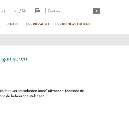
act
NL
/
FR
SCHOOL
LEERKRACHT
LEERLING/STUDENT
ganiseren
ploitatiewerkzaamheden (mee) uitvoeren, teneinde de
gens de beheerdoelstellingen.