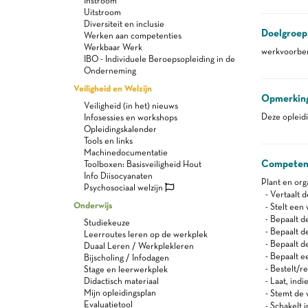
Instroom
Uitstroom
Diversiteit en inclusie
Doelgroep
Werken aan competenties
Werkbaar Werk
werkvoorber
IBO - Individuele Beroepsopleiding in de
Onderneming
Veiligheid en Welzijn
Opmerkin
Veiligheid (in het) nieuws
Deze oplei
Infosessies en workshops
Opleidingskalender
Tools en links
Machinedocumentatie
Competen
Toolboxen: Basisveiligheid Hout
Info Diisocyanaten
Plant en or
Psychosociaal welzijn
- Vertaalt 
Onderwijs
- Stelt een 
- Bepaalt de
Studiekeuze
- Bepaalt d
Leerroutes leren op de werkplek
- Bepaalt d
Duaal Leren / Werkplekleren
- Bepaalt e
Bijscholing / Infodagen
- Bestelt/re
Stage en leerwerkplek
Didactisch materiaal
- Laat, indi
Mijn opleidingsplan
- Stemt de 
Evaluatietool
- Schakelt 