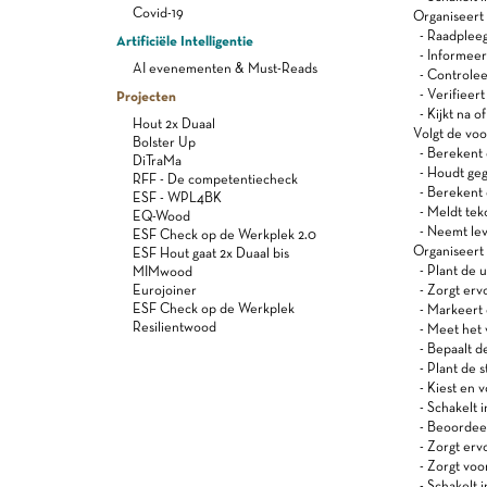
Covid-19
Organiseert 
- Raadpleeg
Artificiële Intelligentie
- Informeer
AI evenementen & Must-Reads
- Controlee
- Verifieert
Projecten
- Kijkt na of
Hout 2x Duaal
Volgt de voor
Bolster Up
- Berekent d
DiTraMa
- Houdt geg
RFF - De competentiecheck
- Berekent 
ESF - WPL4BK
- Meldt tek
EQ-Wood
- Neemt leve
ESF Check op de Werkplek 2.0
Organiseert 
ESF Hout gaat 2x Duaal bis
- Plant de ui
MIMwood
Eurojoiner
- Zorgt ervo
ESF Check op de Werkplek
- Markeert d
Resilientwood
- Meet het 
- Bepaalt de
- Plant de s
- Kiest en v
- Schakelt i
- Beoordeelt
- Zorgt ervo
- Zorgt voor
- Schakelt 