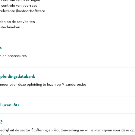
 controle van voorraad
relevante (kantoor)software
n
en op de activiteiten
gstechnieken
s
en en procedures
pleidingsdatabank
eer over deze opleiding te lezen op Vlaanderen.be
l uren: 80
n?
edrijf uit de sector Stoffering en Houtbewerking en wil je inschrijven voor deze op