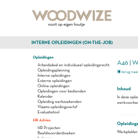
INTERNE OPLEIDINGEN (ON-THE-JOB)
Opleidingen
A46 | 
Arbeidsdeal en individueel opleidingsrecht
Opleidingsplanning
terug naar
Interne opleidingen
Externe opleidingen
Online opleidingen
Inhoud
Opleidingen voor bedienden
Kalender
In deze opl
Opleiding werkzoekenden
werkvoorbere
Vlaams opleidingsverlof
Evaluatietool
HR Advies
Opleiding
HR Projecten
Werkplekle
Beeldwoordenboeken