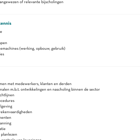
angewezen of relevante bijscholingen
kennis
de
ppen
iemachines (werking, opbouw, gebruik)
es
en met medewerkers, klanten en derden
nalen m.b.t. ontwikkelingen en nascholing binnen de sector
chtlijnen
ocedures
lgeving
 rekenvaardigheden
menten
lanning
atie
 planlezen
 controle van leveringen