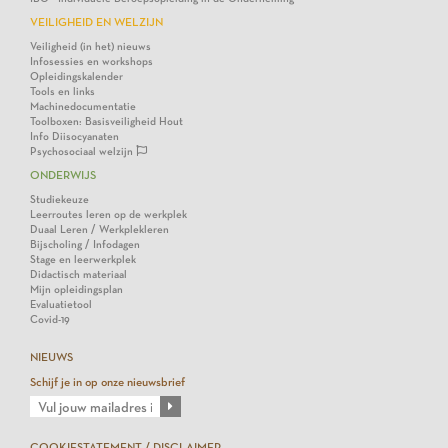
VEILIGHEID EN WELZIJN
Veiligheid (in het) nieuws
Infosessies en workshops
Opleidingskalender
Tools en links
Machinedocumentatie
Toolboxen: Basisveiligheid Hout
Info Diisocyanaten
Psychosociaal welzijn
ONDERWIJS
Studiekeuze
Leerroutes leren op de werkplek
Duaal Leren / Werkplekleren
Bijscholing / Infodagen
Stage en leerwerkplek
Didactisch materiaal
Mijn opleidingsplan
Evaluatietool
Covid-19
NIEUWS
Schijf je in op onze nieuwsbrief
COOKIESTATEMENT / DISCLAIMER