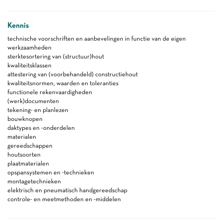
Kennis
technische voorschriften en aanbevelingen in functie van de eigen
werkzaamheden
sterktesortering van (structuur)hout
kwaliteitsklassen
attestering van (voorbehandeld) constructiehout
kwaliteitsnormen, waarden en toleranties
functionele rekenvaardigheden
(werk)documenten
tekening- en planlezen
bouwknopen
daktypes en -onderdelen
materialen
gereedschappen
houtsoorten
plaatmaterialen
opspansystemen en -technieken
montagetechnieken
elektrisch en pneumatisch handgereedschap
controle- en meetmethoden en -middelen