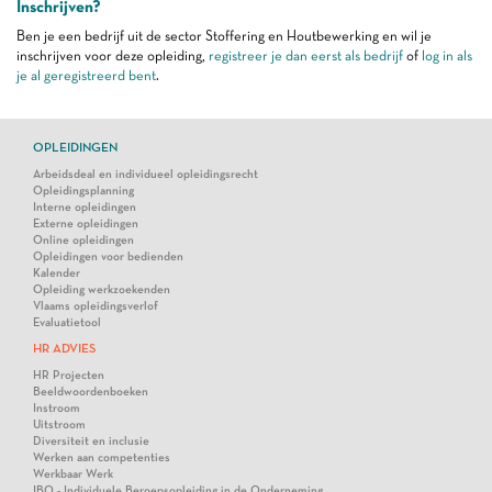
Inschrijven?
Ben je een bedrijf uit de sector Stoffering en Houtbewerking en wil je
inschrijven voor deze opleiding,
registreer je dan eerst als bedrijf
of
log in als
je al geregistreerd bent
.
OPLEIDINGEN
Arbeidsdeal en individueel opleidingsrecht
Opleidingsplanning
Interne opleidingen
Externe opleidingen
Online opleidingen
Opleidingen voor bedienden
Kalender
Opleiding werkzoekenden
Vlaams opleidingsverlof
Evaluatietool
HR ADVIES
HR Projecten
Beeldwoordenboeken
Instroom
Uitstroom
Diversiteit en inclusie
Werken aan competenties
Werkbaar Werk
IBO - Individuele Beroepsopleiding in de Onderneming