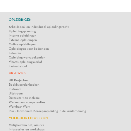
OPLEIDINGEN
Arbeidsdeal en individueel opleidingsrecht
Opleidingsplanning
Interne opleidingen
Externe opleidingen
Online opleidingen
Opleidingen voor bedienden
Kalender
Opleiding werkzoekenden
Vlaams opleidingsverlof
Evaluatietool
HR ADVIES
HR Projecten
Beeldwoordenboeken
Instroom
Uitstroom
Diversiteit en inclusie
Werken aan competenties
Werkbaar Werk
IBO - Individuele Beroepsopleiding in de Onderneming
VEILIGHEID EN WELZIJN
Veiligheid (in het) nieuws
Infosessies en workshops