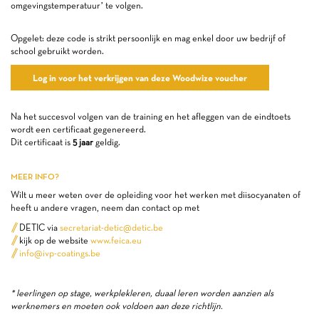
omgevingstemperatuur’ te volgen.
Opgelet: deze code is strikt persoonlijk en mag enkel door uw bedrijf of
school gebruikt worden.
Log in voor het verkrijgen van deze Woodwize voucher
Na het succesvol volgen van de training en het afleggen van de eindtoets
wordt een certificaat gegenereerd.
Dit certificaat is
5 jaar
geldig.
MEER INFO?
Wilt u meer weten over de opleiding voor het werken met diisocyanaten of
heeft u andere vragen, neem dan contact op met
DETIC via
secretariat-detic@detic.be
kijk op de website
www.feica.eu
info@ivp-coatings.be
* leerlingen op stage, werkplekleren, duaal leren worden aanzien als
werknemers en moeten ook voldoen aan deze richtlijn.