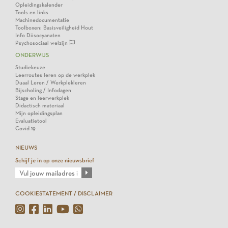
Opleidingskalender
Tools en links
Machinedocumentatie
Toolboxen: Basisveiligheid Hout
Info Diisocyanaten
Psychosociaal welzijn
ONDERWIJS
Studiekeuze
Leerroutes leren op de werkplek
Duaal Leren / Werkplekleren
Bijscholing / Infodagen
Stage en leerwerkplek
Didactisch materiaal
Mijn opleidingsplan
Evaluatietool
Covid-19
NIEUWS
Schijf je in op onze nieuwsbrief
COOKIESTATEMENT / DISCLAIMER