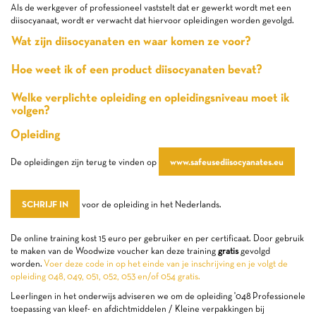
Als de werkgever of professioneel vaststelt dat er gewerkt wordt met een
diisocyanaat, wordt er verwacht dat hiervoor opleidingen worden gevolgd.
Wat zijn diisocyanaten en waar komen ze voor?
Hoe weet ik of een product diisocyanaten bevat?
Welke verplichte opleiding en opleidingsniveau moet ik
volgen?
Opleiding
www.safeusediisocyanates.eu
De opleidingen zijn terug te vinden op
SCHRIJF IN
voor de opleiding in het Nederlands.
De online training kost 15 euro per gebruiker en per certificaat. Door gebruik
te maken van de Woodwize voucher kan deze training
gratis
gevolgd
worden.
Voer deze code in op het einde van je inschrijving en je volgt de
opleiding 048,
049, 051, 052, 053 en/of 054 gratis.
Leerlingen in het onderwijs adviseren we om de opleiding '048 Professionele
toepassing van kleef- en afdichtmiddelen / Kleine verpakkingen bij