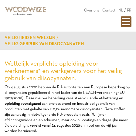
Over ons
Contact
NL
/
FR
VEILIGHEID EN WELZIJN
VEILIG GEBRUIK VAN DIISOCYANATEN
Wettelijk verplichte opleiding voor
werknemers* en werkgevers voor het veilig
gebruik van diisocyanaten.
Op 4 augustus 2020 hebben de EU-autoriteiten een Europese beperking op
diisocyanaten gepubliceerd in het kader van de REACH-verordening (EU
1907/2006). Deze nieuwe beperking vereist aanvullende etikettering en
opleiding voorafgaand
aan professioneel en industrieel gebruik van
producten met gehalte van ≥ 0,1% monomere diisocyanaten. Deze stoffen
zijn aanwezig in niet-uitgeharde PU-producten zoals PU lijmen,
afdichtingsmiddelen en schuimen, maar ook bij coatings en dergelijke meer.
De opleiding is
vereist vanaf 24 augustus 2023
en moet om de vijf jaar
worden hernieuwd.