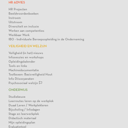
HR ADVIES
HR Projecten
Beeldwoordenboeken
Instroom
Uitstroom
Diversiteit en inclusie
Werken aan competenties
Werkbaar Werk
IBO - Individuele Beroepsopleiding in de Onderneming
VEILIGHEID EN WELZIJN
Veiligheid (in het) nieuws
Infosessies en workshops
Opleidingskalender
Tools en links
Machinedocumentatie
Toolboxen: Basisveiligheid Hout
Info Diisocyanaten
Psychosociaal welzijn
ONDERWIJS
Studiekeuze
Leerroutes leren op de werkplek
Duaal Leren / Werkplekleren
Bijscholing / Infodagen
Stage en leerwerkplek
Didactisch materiaal
Mijn opleidingsplan
Evaluatietool