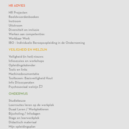
HR ADVIES
HR Projecten
Beeldwoordenboeken
Instroom
Uitstroom
Diversiteit en inclusie
Werken aan competenties
Werkbaar Werk
IBO - Individuele Beroepsopleiding in de Onderneming
VEILIGHEID EN WELZIJN
Veiligheid (in het) nieuws
Infosessies en workshops
Opleidingskalender
Tools en links
Machinedocumentatie
Toolboxen: Basisveiligheid Hout
Info Diisocyanaten
Psychosociaal welzijn
ONDERWIJS
Studiekeuze
Leerroutes leren op de werkplek
Duaal Leren / Werkplekleren
Bijscholing / Infodagen
Stage en leerwerkplek
Didactisch materiaal
Mijn opleidingsplan