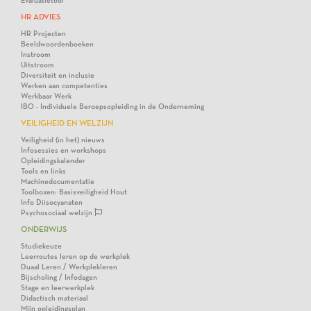
Evaluatietool
HR ADVIES
HR Projecten
Beeldwoordenboeken
Instroom
Uitstroom
Diversiteit en inclusie
Werken aan competenties
Werkbaar Werk
IBO - Individuele Beroepsopleiding in de Onderneming
VEILIGHEID EN WELZIJN
Veiligheid (in het) nieuws
Infosessies en workshops
Opleidingskalender
Tools en links
Machinedocumentatie
Toolboxen: Basisveiligheid Hout
Info Diisocyanaten
Psychosociaal welzijn
ONDERWIJS
Studiekeuze
Leerroutes leren op de werkplek
Duaal Leren / Werkplekleren
Bijscholing / Infodagen
Stage en leerwerkplek
Didactisch materiaal
Mijn opleidingsplan