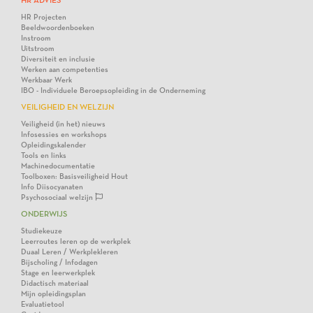
HR ADVIES
HR Projecten
Beeldwoordenboeken
Instroom
Uitstroom
Diversiteit en inclusie
Werken aan competenties
Werkbaar Werk
IBO - Individuele Beroepsopleiding in de Onderneming
VEILIGHEID EN WELZIJN
Veiligheid (in het) nieuws
Infosessies en workshops
Opleidingskalender
Tools en links
Machinedocumentatie
Toolboxen: Basisveiligheid Hout
Info Diisocyanaten
Psychosociaal welzijn
ONDERWIJS
Studiekeuze
Leerroutes leren op de werkplek
Duaal Leren / Werkplekleren
Bijscholing / Infodagen
Stage en leerwerkplek
Didactisch materiaal
Mijn opleidingsplan
Evaluatietool