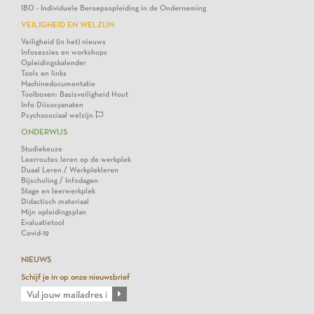
IBO - Individuele Beroepsopleiding in de Onderneming
VEILIGHEID EN WELZIJN
Veiligheid (in het) nieuws
Infosessies en workshops
Opleidingskalender
Tools en links
Machinedocumentatie
Toolboxen: Basisveiligheid Hout
Info Diisocyanaten
Psychosociaal welzijn
ONDERWIJS
Studiekeuze
Leerroutes leren op de werkplek
Duaal Leren / Werkplekleren
Bijscholing / Infodagen
Stage en leerwerkplek
Didactisch materiaal
Mijn opleidingsplan
Evaluatietool
Covid-19
NIEUWS
Schijf je in op onze nieuwsbrief