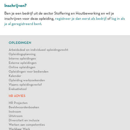
Inschrijven?
Ben je een bedrijf uit de sector Stoffering en Houtbewerking en wil je
inschrijven voor deze opleiding,
registreer je dan eerst als bedrijf
of
log in als
je al geregistreerd bent
.
OPLEIDINGEN
Arbeidsdeal en individueel opleidingsrecht
Opleidingsplanning
Interne opleidingen
Externe opleidingen
Online opleidingen
Opleidingen voor bedienden
Kalender
Opleiding werkzoekenden
Vlaams opleidingsverlof
Evaluatietool
HR ADVIES
HR Projecten
Beeldwoordenboeken
Instroom
Uitstroom
Diversiteit en inclusie
Werken aan competenties
Werkbaar Werk