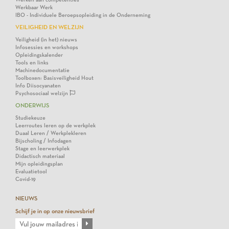
Werkbaar Werk
IBO - Individuele Beroepsopleiding in de Onderneming
VEILIGHEID EN WELZIJN
Veiligheid (in het) nieuws
Infosessies en workshops
Opleidingskalender
Tools en links
Machinedocumentatie
Toolboxen: Basisveiligheid Hout
Info Diisocyanaten
Psychosociaal welzijn
ONDERWIJS
Studiekeuze
Leerroutes leren op de werkplek
Duaal Leren / Werkplekleren
Bijscholing / Infodagen
Stage en leerwerkplek
Didactisch materiaal
Mijn opleidingsplan
Evaluatietool
Covid-19
NIEUWS
Schijf je in op onze nieuwsbrief