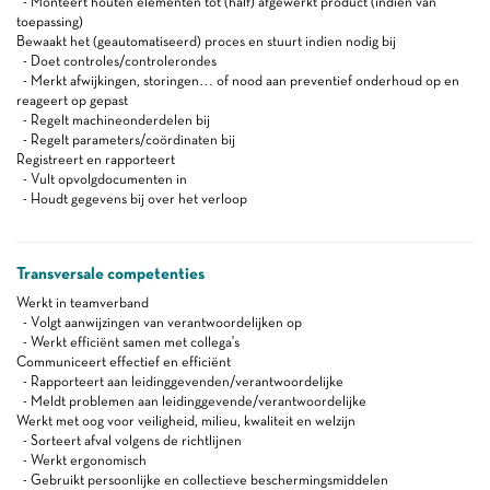
- Monteert houten elementen tot (half) afgewerkt product (indien van
toepassing)
Bewaakt het (geautomatiseerd) proces en stuurt indien nodig bij
- Doet controles/controlerondes
- Merkt afwijkingen, storingen… of nood aan preventief onderhoud op en
reageert op gepast
- Regelt machineonderdelen bij
- Regelt parameters/coördinaten bij
Registreert en rapporteert
- Vult opvolgdocumenten in
- Houdt gegevens bij over het verloop
Transversale competenties
Werkt in teamverband
- Volgt aanwijzingen van verantwoordelijken op
- Werkt efficiënt samen met collega's
Communiceert effectief en efficiënt
- Rapporteert aan leidinggevenden/verantwoordelijke
- Meldt problemen aan leidinggevende/verantwoordelijke
Werkt met oog voor veiligheid, milieu, kwaliteit en welzijn
- Sorteert afval volgens de richtlijnen
- Werkt ergonomisch
- Gebruikt persoonlijke en collectieve beschermingsmiddelen