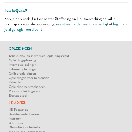
Inschrijven?
Ben je een bedrijf uit de sector Stoffering en Houtbewerking en wil je
inschrijven voor deze opleiding,
registreer je dan eerst als bedrijf
of
log in als
je al geregistreerd bent
.
OPLEIDINGEN
Arbeidsdeal en individueel opleidingsrecht
Opleidingsplanning
Interne opleidingen
Externe opleidingen
Online opleidingen
Opleidingen voor bedienden
Kalender
Opleiding werkzoekenden
Vlaams opleidingsverlof
Evaluatietool
HR ADVIES
HR Projecten
Beeldwoordenboeken
Instroom
Uitstroom
Diversiteit en inclusie
Werken aan competenties