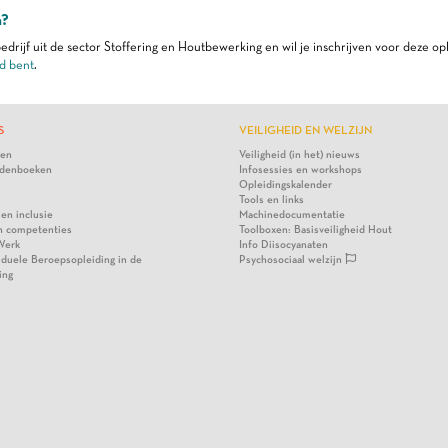
n?
edrijf uit de sector Stoffering en Houtbewerking en wil je inschrijven voor deze op
d bent
.
S
VEILIGHEID EN WELZIJN
ten
Veiligheid (in het) nieuws
denboeken
Infosessies en workshops
Opleidingskalender
Tools en links
 en inclusie
Machinedocumentatie
n competenties
Toolboxen: Basisveiligheid Hout
Werk
Info Diisocyanaten
viduele Beroepsopleiding in de
Psychosociaal welzijn
ing