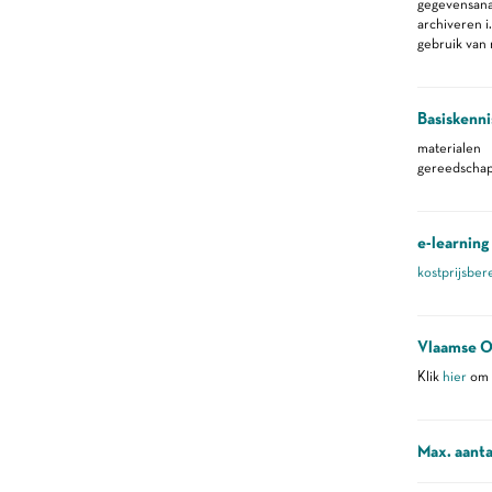
gegevensana
archiveren i
gebruik van 
Basiskenni
materialen
gereedscha
e-learning
kostprijsber
Vlaamse O
Klik
hier
om m
Max. aanta