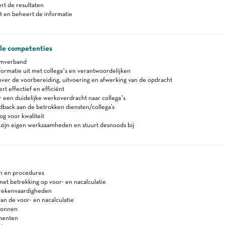
rt de resultaten
t en beheert de informatie
ale competenties
amverband
formatie uit met collega’s en verantwoordelijken
ver de voorbereiding, uitvoering en afwerking van de opdracht
 effectief en efficiënt
 een duidelijke werkoverdracht naar collega’s
back aan de betrokken diensten/collega's
g voor kwaliteit
zijn eigen werkzaamheden en stuurt desnoods bij
en en procedures
et betrekking op voor- en nacalculatie
 rekenvaardigheden
n de voor- en nacalculatie
ronnen
menten