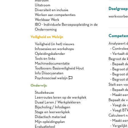
Instroom
Uitstroom
Doelgroep
Diversiteit en inclusie
Werken aan competenties
werkvoorber
Werkbaar Werk
IBO - Individuele Beroepsopleiding in de
Onderneming
Competen
Veiligheid en Welzijn
Analyseert 
Veiligheid (in het) nieuws
- Controlee
Infosessies en workshops
Opleidingskalender
- Vertaalt 
Tools en links
Begroot de 
Machinedocumentatie
- Bepaalt d
Toolboxen: Basisveiligheid Hout
- Begroot d
Info Diisocyanaten
- Begroot d
Psychosociaal welzijn
- Begroot d
Stelt een vo
Onderwijs
- Bepaalt d
Studiekeuze
- Maakt een 
Leerroutes leren op de werkplek
Bepaalt de v
Duaal Leren / Werkplekleren
- Voegt de 
Bijscholing / Infodagen
- Voegt BT
Stage en leerwerkplek
Calculeert n
Didactisch materiaal
- Maakt een 
Mijn opleidingsplan
- Vergelijkt
Evaluatietool