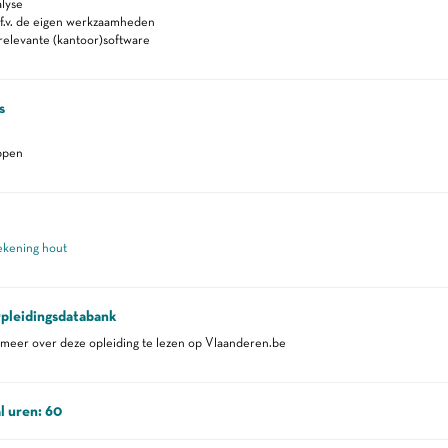
lyse
.f.v. de eigen werkzaamheden
relevante (kantoor)software
s
ppen
ekening hout
pleidingsdatabank
eer over deze opleiding te lezen op Vlaanderen.be
l uren: 60