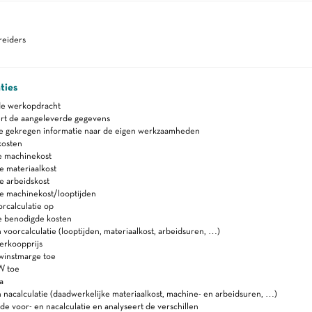
eiders
ties
de werkopdracht
rt de aangeleverde gegevens
de gekregen informatie naar de eigen werkzaamheden
kosten
e machinekost
e materiaalkost
e arbeidskost
e machinekost/looptijden
orcalculatie op
e benodigde kosten
voorcalculatie (looptijden, materiaalkost, arbeidsuren, …)
erkoopprijs
winstmarge toe
W toe
a
nacalculatie (daadwerkelijke materiaalkost, machine- en arbeidsuren, …)
 de voor- en nacalculatie en analyseert de verschillen