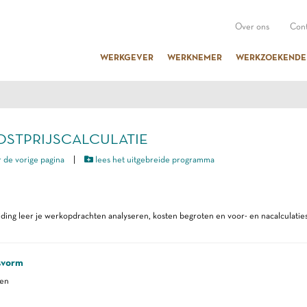
Over ons
Cont
WERKGEVER
WERKNEMER
WERKZOEKENDE
KOSTPRIJSCALCULATIE
 de vorige pagina
|
lees het uitgebreide programma
iding leer je werkopdrachten analyseren, kosten begroten en voor- en nacalculaties
svorm
ren