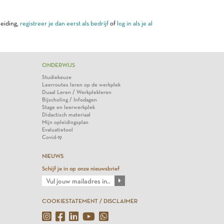
leiding,
registreer je dan eerst als bedrijf
of
log in als je al
ONDERWIJS
Studiekeuze
Leerroutes leren op de werkplek
Duaal Leren / Werkplekleren
Bijscholing / Infodagen
Stage en leerwerkplek
Didactisch materiaal
Mijn opleidingsplan
Evaluatietool
Covid-19
NIEUWS
Schijf je in op onze nieuwsbrief
COOKIESTATEMENT / DISCLAIMER