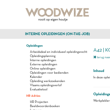
INTERNE OPLEIDINGEN (ON-THE-JOB)
Opleidingen
A42 | 
Arbeidsdeal en individueel opleidingsrecht
Opleidingsplanning
terug naar
Interne opleidingen
Externe opleidingen
Online opleidingen
Inhoud
Opleidingen voor bedienden
Kalender
In deze ople
Opleiding werkzoekenden
Vlaams opleidingsverlof
Evaluatietool
Opleiding
HR Advies
Werkplekle
HR Projecten
Beeldwoordenboeken