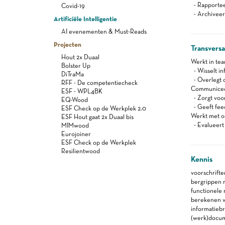
- Rapportee
Covid-19
- Archiveer
Artificiële Intelligentie
AI evenementen & Must-Reads
Projecten
Transvers
Hout 2x Duaal
Werkt in te
Bolster Up
- Wisselt in
DiTraMa
- Overlegt o
RFF - De competentiecheck
Communiceert
ESF - WPL4BK
- Zorgt voor
EQ-Wood
- Geeft feed
ESF Check op de Werkplek 2.0
Werkt met oo
ESF Hout gaat 2x Duaal bis
- Evalueert 
MIMwood
Eurojoiner
ESF Check op de Werkplek
Resilientwood
Kennis
voorschrift
bergrippen m
functionele
berekenen va
informatieb
(werk)docu