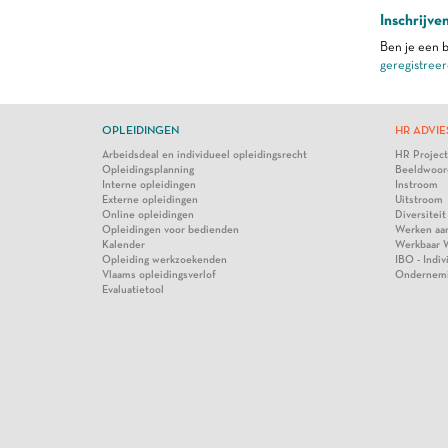
Inschrijve
Ben je een b
geregistreer
OPLEIDINGEN
HR ADVIE
Arbeidsdeal en individueel opleidingsrecht
HR Projec
Opleidingsplanning
Beeldwoor
Interne opleidingen
Instroom
Externe opleidingen
Uitstroom
Online opleidingen
Diversiteit
Opleidingen voor bedienden
Werken aa
Kalender
Werkbaar 
Opleiding werkzoekenden
IBO - Indi
Vlaams opleidingsverlof
Ondernem
Evaluatietool