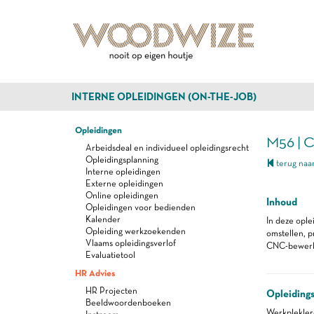
INTERNE OPLEIDINGEN (ON-THE-JOB)
Opleidingen
M56 | 
Arbeidsdeal en individueel opleidingsrecht
Opleidingsplanning
terug naar
Interne opleidingen
Externe opleidingen
Online opleidingen
Inhoud
Opleidingen voor bedienden
Kalender
In deze ople
Opleiding werkzoekenden
omstellen, 
Vlaams opleidingsverlof
CNC-bewerkin
Evaluatietool
HR Advies
HR Projecten
Opleiding
Beeldwoordenboeken
Werkplekle