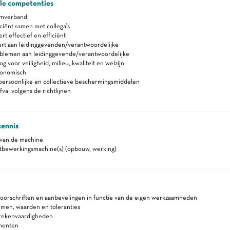
ale competenties
amverband
ciënt samen met collega's
 effectief en efficiënt
rt aan leidinggevenden/verantwoordelijke
blemen aan leidinggevende/verantwoordelijke
 voor veiligheid, milieu, kwaliteit en welzijn
gonomisch
persoonlijke en collectieve beschermingsmiddelen
fval volgens de richtlijnen
kennis
 van de machine
tbewerkingsmachine(s) (opbouw, werking)
voorschriften en aanbevelingen in functie van de eigen werkzaamheden
rmen, waarden en toleranties
 rekenvaardigheden
menten