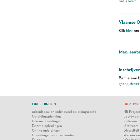
basis hout
Vlaamse O
Klik
hier
om m
Max. aanta
Inschrijve
Ben je een b
geregistreer
OPLEIDINGEN
HR ADVIE
Arbeidsdeal en individueel opleidingsrecht
HR Projec
Opleidingsplanning
Beeldwoor
Interne opleidingen
Instroom
Externe opleidingen
Uitstroom
Online opleidingen
Diversiteit
Opleidingen voor bedienden
Werken aa
Kalender
Werkbaar 