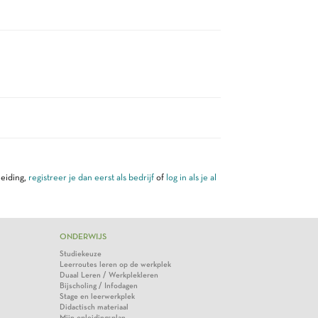
leiding,
registreer je dan eerst als bedrijf
of
log in als je al
ONDERWIJS
Studiekeuze
Leerroutes leren op de werkplek
Duaal Leren / Werkplekleren
Bijscholing / Infodagen
Stage en leerwerkplek
Didactisch materiaal
Mijn opleidingsplan