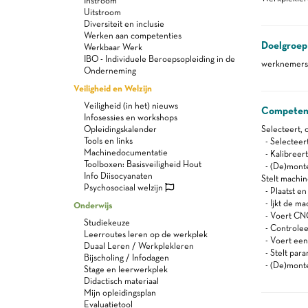
Instroom
Uitstroom
Diversiteit en inclusie
Werken aan competenties
Doelgroep
Werkbaar Werk
IBO - Individuele Beroepsopleiding in de
werknemers 
Onderneming
Veiligheid en Welzijn
Veiligheid (in het) nieuws
Competen
Infosessies en workshops
Opleidingskalender
Selecteert, 
Tools en links
- Selecteert
Machinedocumentatie
- Kalibreer
Toolboxen: Basisveiligheid Hout
- (De)montee
Info Diisocyanaten
Stelt machi
Psychosociaal welzijn
- Plaatst en
- Ijkt de ma
Onderwijs
- Voert CNC
Studiekeuze
- Controle
Leerroutes leren op de werkplek
- Voert een
Duaal Leren / Werkplekleren
- Stelt para
Bijscholing / Infodagen
- (De)montee
Stage en leerwerkplek
Didactisch materiaal
Mijn opleidingsplan
Evaluatietool