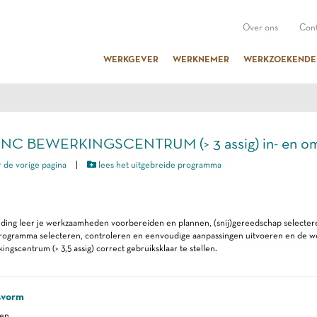
Over ons
Cont
WERKGEVER
WERKNEMER
WERKZOEKENDE
CNC BEWERKINGSCENTRUM (> 3 assig) in- en om
 de vorige pagina
|
lees het uitgebreide programma
iding leer je werkzaamheden voorbereiden en plannen, (snij)gereedschap selecter
programma selecteren, controleren en eenvoudige aanpassingen uitvoeren en de w
gscentrum (> 3,5 assig) correct gebruiksklaar te stellen.
svorm
ren