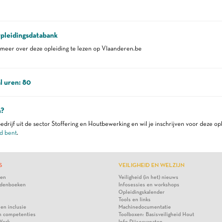
pleidingsdatabank
eer over deze opleiding te lezen op Vlaanderen.be
l uren: 80
n?
edrijf uit de sector Stoffering en Houtbewerking en wil je inschrijven voor deze op
d bent
.
S
VEILIGHEID EN WELZIJN
ten
Veiligheid (in het) nieuws
denboeken
Infosessies en workshops
Opleidingskalender
Tools en links
 en inclusie
Machinedocumentatie
n competenties
Toolboxen: Basisveiligheid Hout
Werk
Info Diisocyanaten