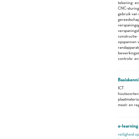
tekening- en
CNC-sturing
gebruik van 
gereedscha
verspanings
verspanings
constructie-
opspannen v
randapparat
bewerkings
controle- e
Basiskenni
ICT
houtsoorten
plaatmateria
meet- en re
e-learning
veiligheid o