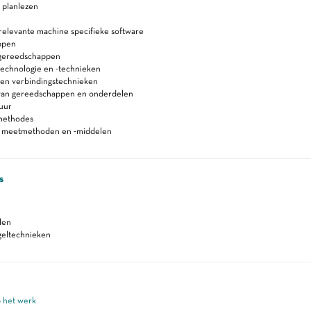
 planlezen
relevante machine specifieke software
ppen
gereedschappen
technologie en -technieken
 en verbindingstechnieken
an gereedschappen en onderdelen
uur
methodes
n meetmethoden en -middelen
s
len
geltechnieken
p het werk