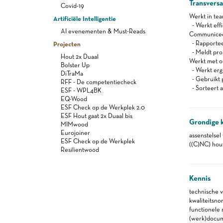
Transvers
Covid-19
Werkt in te
Artificiële Intelligentie
- Werkt effi
AI evenementen & Must-Reads
Communiceert
- Rapportee
Projecten
- Meldt pro
Hout 2x Duaal
Werkt met oog
Bolster Up
- Werkt er
DiTraMa
- Gebruikt 
RFF - De competentiecheck
- Sorteert a
ESF - WPL4BK
EQ-Wood
ESF Check op de Werkplek 2.0
ESF Hout gaat 2x Duaal bis
Grondige 
MIMwood
Eurojoiner
assenstelsel
ESF Check op de Werkplek
((C)NC) hou
Resilientwood
Kennis
technische 
kwaliteitsno
functionele
(werk)docu