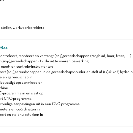
atelier, werkvoorbereiders
ties
controleert, monteert en vervangt (snij)gereedschappen (zaagblad, boor, frees, …)
 (snij-)gereedschappen i.f.v. de uit te voeren bewerking
t meet- en controle-instrumenten
rt (snij)gereedschappen in de gereedschapshouder en stelt af ((k)sk kolf, hydro
ne en gereedschap in
 bevestigt opspanmiddelen
chine
-programma in en slaat op
ert CNC-programma
voudige aanpassingen uit in een CNC-programma
meters en coördinaten in
rt en stelt hulpstukken in