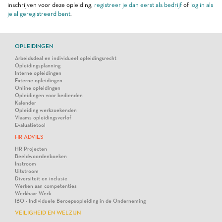
inschrijven voor deze opleiding,
registreer je dan eerst als bedrijf
of
log in als
je al geregistreerd bent
.
OPLEIDINGEN
Arbeidsdeal en individueel opleidingsrecht
Opleidingsplanning
Interne opleidingen
Externe opleidingen
Online opleidingen
Opleidingen voor bedienden
Kalender
Opleiding werkzoekenden
Vlaams opleidingsverlof
Evaluatietool
HR ADVIES
HR Projecten
Beeldwoordenboeken
Instroom
Uitstroom
Diversiteit en inclusie
Werken aan competenties
Werkbaar Werk
IBO - Individuele Beroepsopleiding in de Onderneming
VEILIGHEID EN WELZIJN