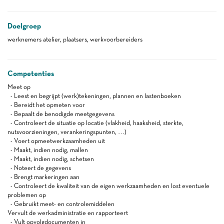
Doelgroep
werknemers atelier, plaatsers, werkvoorbereiders
Competenties
Meet op
- Leest en begrijpt (werk)tekeningen, plannen en lastenboeken
- Bereidt het opmeten voor
- Bepaalt de benodigde meetgegevens
- Controleert de situatie op locatie (vlakheid, haaksheid, sterkte,
nutsvoorzieningen, verankeringspunten, …)
- Voert opmeetwerkzaamheden uit
- Maakt, indien nodig, mallen
- Maakt, indien nodig, schetsen
- Noteert de gegevens
- Brengt markeringen aan
- Controleert de kwaliteit van de eigen werkzaamheden en lost eventuele
problemen op
- Gebruikt meet- en controlemiddelen
Vervult de werkadministratie en rapporteert
- Vult opvolgdocumenten in