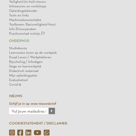
Veiligheid (in het) nieuws
Infosessies en workshops
Opleidingskalender
Tools en links
Machinedocumentatie
Toolboxen: Basisveiligheid Hout
Info Diisocyanaten
Psychosociaal welzijn
ONDERWIJS
Studiekeuze
Leerroutes leren op de werkplek
Duaal Leren / Werkplekleren
Bijscholing / Infodagen
Stage en leerwerkplek
Didactisch materiaal
Mijn opleidingsplan
Evaluatietool
Covid-19
NIEUWS
Schijf je in op onze nieuwsbrief
COOKIESTATEMENT / DISCLAIMER