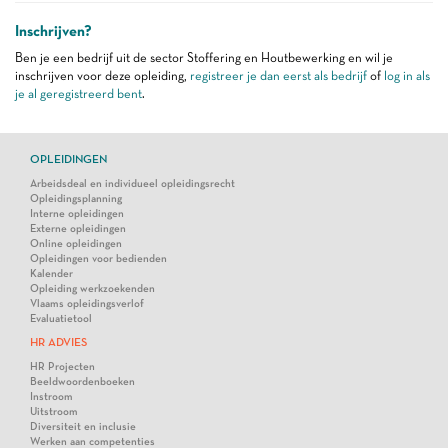
Inschrijven?
Ben je een bedrijf uit de sector Stoffering en Houtbewerking en wil je
inschrijven voor deze opleiding,
registreer je dan eerst als bedrijf
of
log in als
je al geregistreerd bent
.
OPLEIDINGEN
Arbeidsdeal en individueel opleidingsrecht
Opleidingsplanning
Interne opleidingen
Externe opleidingen
Online opleidingen
Opleidingen voor bedienden
Kalender
Opleiding werkzoekenden
Vlaams opleidingsverlof
Evaluatietool
HR ADVIES
HR Projecten
Beeldwoordenboeken
Instroom
Uitstroom
Diversiteit en inclusie
Werken aan competenties