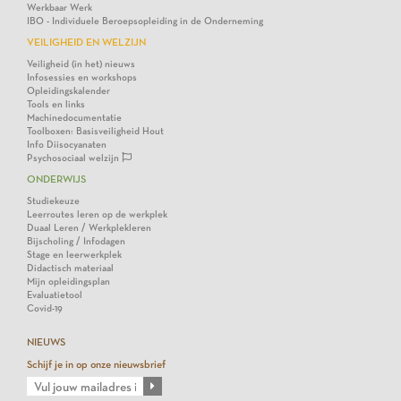
Werkbaar Werk
IBO - Individuele Beroepsopleiding in de Onderneming
VEILIGHEID EN WELZIJN
Veiligheid (in het) nieuws
Infosessies en workshops
Opleidingskalender
Tools en links
Machinedocumentatie
Toolboxen: Basisveiligheid Hout
Info Diisocyanaten
Psychosociaal welzijn
ONDERWIJS
Studiekeuze
Leerroutes leren op de werkplek
Duaal Leren / Werkplekleren
Bijscholing / Infodagen
Stage en leerwerkplek
Didactisch materiaal
Mijn opleidingsplan
Evaluatietool
Covid-19
NIEUWS
Schijf je in op onze nieuwsbrief