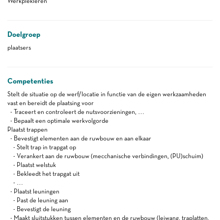
Werkplekleren
Doelgroep
plaatsers
Competenties
Stelt de situatie op de werf/locatie in functie van de eigen werkzaamheden
vast en bereidt de plaatsing voor
- Traceert en controleert de nutsvoorzieningen, …
- Bepaalt een optimale werkvolgorde
Plaatst trappen
- Bevestigt elementen aan de ruwbouw en aan elkaar
- Stelt trap in trapgat op
- Verankert aan de ruwbouw (mecchanische verbindingen, (PU)schuim)
- Plaatst welstuk
- Bekleedt het trapgat uit
- …
- Plaatst leuningen
- Past de leuning aan
- Bevestigt de leuning
- Maakt sluitstukken tussen elementen en de ruwbouw (leiwang, traplatten,