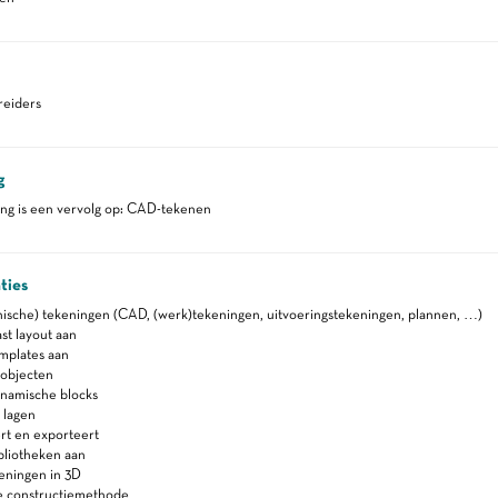
eiders
g
ing is een vervolg op: CAD-tekenen
ties
ische) tekeningen (CAD, (werk)tekeningen, uitvoeringstekeningen, plannen, …)
t layout aan
plates aan
objecten
namische blocks
 lagen
t en exporteert
liotheken aan
eningen in 3D
e constructiemethode