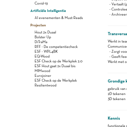
Covid-19
- Vertaalt (
- Controleer
Artificiële Intelligentie
- Archiveer
AI evenementen & Must-Reads
Projecten
Hout 2x Duaal
Transvers
Bolster Up
Werkt in te
DiTraMa
Communiceert
RFF - De competentiecheck
ESF - WPL4BK
- Zorgt voor
EQ-Wood
- Geeft feed
ESF Check op de Werkplek 2.0
Werkt met oo
ESF Hout gaat 2x Duaal bis
MIMwood
Eurojoiner
ESF Check op de Werkplek
Grondige 
Resilientwood
gebruik van
2D tekenen
3D tekenen
Kennis
functionele