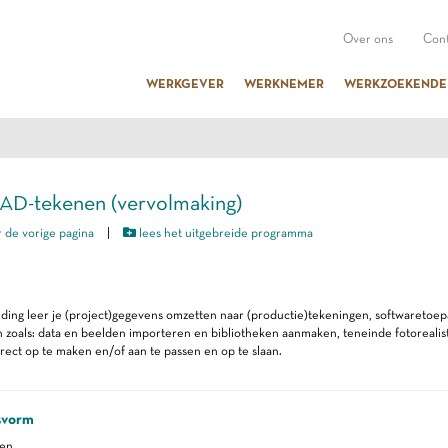
Over ons
Cont
WERKGEVER
WERKNEMER
WERKZOEKENDE
AD-tekenen (vervolmaking)
 de vorige pagina
|
lees het uitgebreide programma
iding leer je (project)gegevens omzetten naar (productie)tekeningen, softwareto
zoals: data en beelden importeren en bibliotheken aanmaken, teneinde fotorealis
rect op te maken en/of aan te passen en op te slaan.
svorm
ren