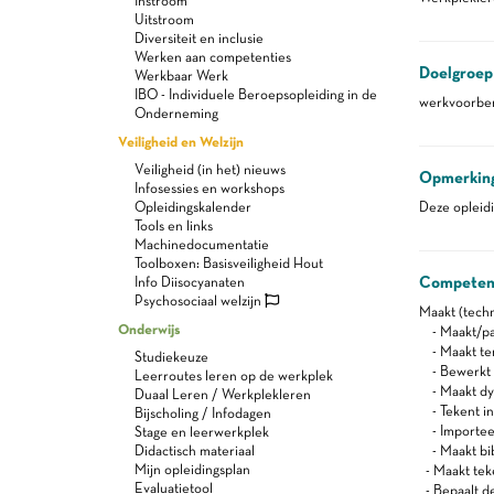
Instroom
Uitstroom
Diversiteit en inclusie
Werken aan competenties
Doelgroep
Werkbaar Werk
IBO - Individuele Beroepsopleiding in de
werkvoorber
Onderneming
Veiligheid en Welzijn
Veiligheid (in het) nieuws
Opmerkin
Infosessies en workshops
Opleidingskalender
Deze opleid
Tools en links
Machinedocumentatie
Toolboxen: Basisveiligheid Hout
Competen
Info Diisocyanaten
Psychosociaal welzijn
Maakt (techn
Onderwijs
- Maakt/pas
- Maakt tem
Studiekeuze
- Bewerkt 
Leerroutes leren op de werkplek
- Maakt dy
Duaal Leren / Werkplekleren
- Tekent in
Bijscholing / Infodagen
- Importeer
Stage en leerwerkplek
Didactisch materiaal
- Maakt bib
Mijn opleidingsplan
- Maakt tek
Evaluatietool
- Bepaalt d