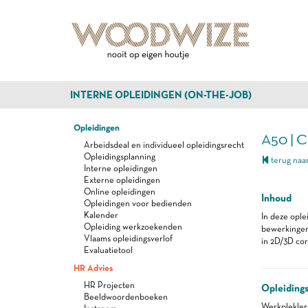
INTERNE OPLEIDINGEN (ON-THE-JOB)
Opleidingen
A50 | C
Arbeidsdeal en individueel opleidingsrecht
Opleidingsplanning
terug naar
Interne opleidingen
Externe opleidingen
Online opleidingen
Inhoud
Opleidingen voor bedienden
Kalender
In deze ople
Opleiding werkzoekenden
bewerkingen 
Vlaams opleidingsverlof
in 2D/3D cor
Evaluatietool
HR Advies
HR Projecten
Opleiding
Beeldwoordenboeken
Werkplekle