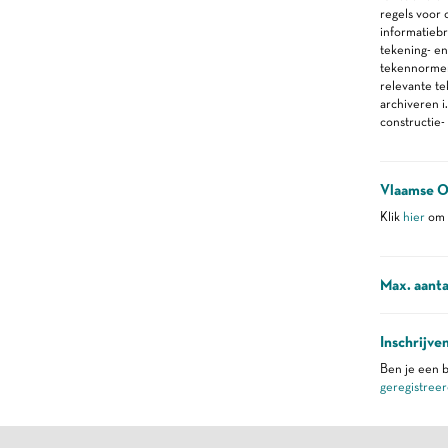
regels voor
informatieb
tekening- en
tekennorme
relevante t
archiveren i
constructie-
Vlaamse O
Klik
hier
om m
Max. aanta
Inschrijve
Ben je een b
geregistreer