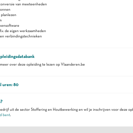
 conversie van meeteenheden
ronnen
 planlezen
n
ekensoftware
.f.v. de eigen werkzaamheden
 en verbindingstechnieken
pleidingsdatabank
eer over deze opleiding te lezen op Vlaanderen.be
l uren: 80
n?
edrijf uit de sector Stoffering en Houtbewerking en wil je inschrijven voor deze op
d bent
.