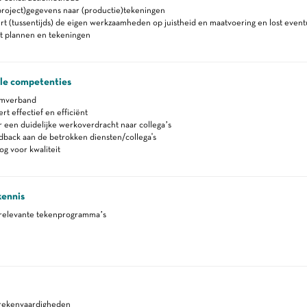
project)gegevens naar (productie)tekeningen
t (tussentijds) de eigen werkzaamheden op juistheid en maatvoering en lost even
t plannen en tekeningen
ale competenties
amverband
 effectief en efficiënt
 een duidelijke werkoverdracht naar collega’s
back aan de betrokken diensten/collega's
g voor kwaliteit
kennis
 relevante tekenprogramma’s
 rekenvaardigheden