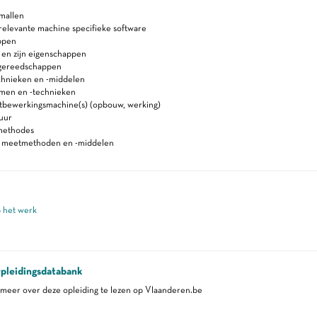
mallen
relevante machine specifieke software
ppen
 en zijn eigenschappen
gereedschappen
chnieken en -middelen
men en -technieken
tbewerkingsmachine(s) (opbouw, werking)
uur
methodes
n meetmethoden en -middelen
p het werk
pleidingsdatabank
eer over deze opleiding te lezen op Vlaanderen.be