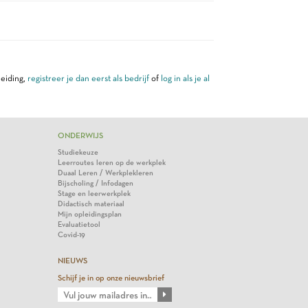
leiding,
registreer je dan eerst als bedrijf
of
log in als je al
ONDERWIJS
Studiekeuze
Leerroutes leren op de werkplek
Duaal Leren / Werkplekleren
Bijscholing / Infodagen
Stage en leerwerkplek
Didactisch materiaal
Mijn opleidingsplan
Evaluatietool
Covid-19
NIEUWS
Schijf je in op onze nieuwsbrief