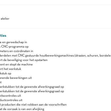
atelier
ties
ne en gereedschap in
n CNC-programma op
meters en coördinaten in
erdelen met CNC gestuurde houtbewerkingsmachines (draaien, schuren, borstele
t de beveiliging voor het opstarten
ient en stopt de machine
rt het werkstuk
kstuk op
anende bewerkingen uit
t
erkstukken tot de gewenste afwerkingsgraad op
werkstukken tot de gewenste afwerkingsgraad op
itscontroles uit
uctcontroles uit
 producten die niet voldoen aan de voorschriften
t de oorzaak is van een afwijking