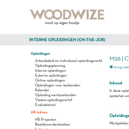
INTERNE OPLEIDINGEN (ON-THE-JOB)
Opleidingen
M26 |
Arbeidsdeal en individueel opleidingsrecht
Opleidingsplanning
terug naar
Interne opleidingen
Externe opleidingen
Online opleidingen
Inhoud
Opleidingen voor bedienden
Kalender
In deze ople
Opleiding werkzoekenden
opstarten en
Vlaams opleidingsverlof
Evaluatietool
HR Advies
Opleiding
HR Projecten
Werkplekle
Beeldwoordenboeken