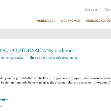
Over ons
Cont
WERKGEVER
WERKNEMER
WERKZOEKENDE
 CNC HOUTDRAAIBANK bedienen
 de vorige pagina
|
lees het uitgebreide programma
iding leer je grondstoffen controleren, programma oproepen, controleren en eenv
 bedienen, teneinde bewerkingen zoals; draaien, schuren, borstelen… met een CNC
svorm
ren