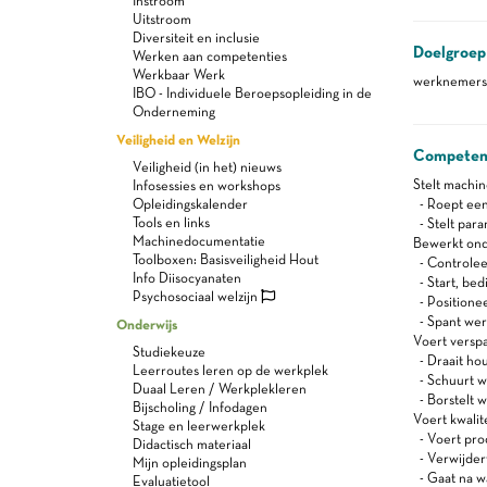
Instroom
Uitstroom
Diversiteit en inclusie
Doelgroep
Werken aan competenties
Werkbaar Werk
werknemers 
IBO - Individuele Beroepsopleiding in de
Onderneming
Veiligheid en Welzijn
Competen
Veiligheid (in het) nieuws
Stelt machi
Infosessies en workshops
Opleidingskalender
- Roept ee
Tools en links
- Stelt para
Machinedocumentatie
Bewerkt ond
Toolboxen: Basisveiligheid Hout
- Controleer
Info Diisocyanaten
- Start, bed
Psychosociaal welzijn
- Positionee
- Spant wer
Onderwijs
Voert versp
Studiekeuze
- Draait hou
Leerroutes leren op de werkplek
- Schuurt w
Duaal Leren / Werkplekleren
- Borstelt 
Bijscholing / Infodagen
Voert kwalite
Stage en leerwerkplek
- Voert prod
Didactisch materiaal
- Verwijdert
Mijn opleidingsplan
- Gaat na wa
Evaluatietool