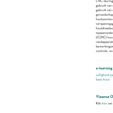
CNC-sturing
gebruik van 
gebruik van 
gereedscha
houtsoorten
verspanings
houtdraaite
opspansyste
((C)NC) hou
randapparat
bewerkings
controle- e
e-learning
veiligheid o
basis hout
Vlaamse O
Klik
hier
om m