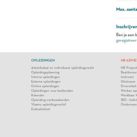
Max. aanta
Inschrijve
Ben je een b
geregistreer
OPLEIDINGEN
HR ADVIE
Arbeidsdeal en individueel opleidingsrecht
HR Projec
Opleidingsplanning
Beeldwoor
Interne opleidingen
Instroom
Externe opleidingen
Uitstroom
Online opleidingen
Diversiteit
Opleidingen voor bedienden
Werken aa
Kalender
Werkbaar 
Opleiding werkzoekenden
IBO - Indi
Vlaams opleidingsverlof
Ondernem
Evaluatietool