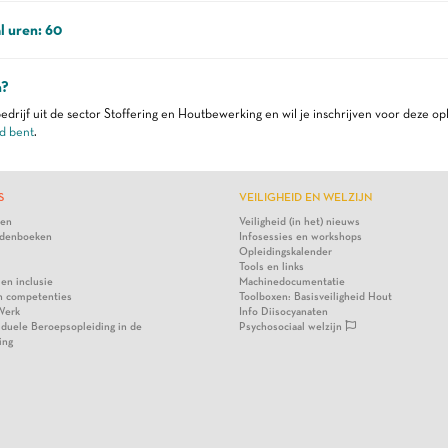
l uren: 60
n?
edrijf uit de sector Stoffering en Houtbewerking en wil je inschrijven voor deze op
d bent
.
S
VEILIGHEID EN WELZIJN
ten
Veiligheid (in het) nieuws
denboeken
Infosessies en workshops
Opleidingskalender
Tools en links
 en inclusie
Machinedocumentatie
n competenties
Toolboxen: Basisveiligheid Hout
Werk
Info Diisocyanaten
viduele Beroepsopleiding in de
Psychosociaal welzijn
ing