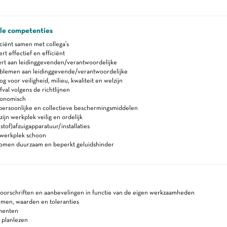
ale competenties
ciënt samen met collega's
 effectief en efficiënt
rt aan leidinggevenden/verantwoordelijke
blemen aan leidinggevende/verantwoordelijke
 voor veiligheid, milieu, kwaliteit en welzijn
fval volgens de richtlijnen
gonomisch
persoonlijke en collectieve beschermingsmiddelen
ijn werkplek veilig en ordelijk
stof)afzuigapparatuur/installaties
werkplek schoon
romen duurzaam en beperkt geluidshinder
voorschriften en aanbevelingen in functie van de eigen werkzaamheden
rmen, waarden en toleranties
menten
 planlezen