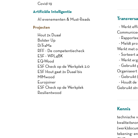
Covid-19
Artificiële Intelligentie
Transvers
AI evenementen & Must-Reads
- Werkt effi
Projecten
Communiceert
Hout 2x Duaal
- Rapportee
Bolster Up
- Meldt pro
DiTraMa
Werkt met oog
RFF - De competentiecheck
- Sorteert a
ESF - WPL4BK
- Werkt er
EQ-Wood
- Gebruikt 
ESF Check op de Werkplek 2.0
Organiseert z
ESF Hout gaat 2x Duaal bis
- Gebruikt (
MIMwood
Eurojoiner
- Houdt de 
ESF Check op de Werkplek
Gebruikt st
Resilientwood
Kennis
technische 
kwaliteitsno
(werk)docu
tekening- en