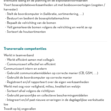
eventuele lading en de planning en de exploitatievoorwaarden
Voert bosexploitatiewerkzaamheden uit met bosbouwvoertuigen (oogsten /
harvester)
- Stelt de boordcomputer in (kalibratie, sortimentering, …)
- Bestuurt en bedient de bosexploitatiemachine
- Bepaalt de velrichitng van de bomen
- Velt gemarkeerde bomen volgens de velrichting en werkt ze op
- Sorteert de houtsortimenten
Transversale competenties
Werkt in teamverband
- Werkt efficiënt samen met collega's
- Communiceert effectief en efficiënt
Communiceert intern en extern
- Gebruikt communicatiemiddelen op correcte manier (CB, GSM, …)
- Gebruikt de boordcomputer op correcte manier
- Registreert en/of rapporteert over de eigen werkzaamheden
Werkt met oog voor veiligheid, milieu, kwaliteit en welzijn
- Sorteert afval volgens de richtlijnen
- Gebruikt persoonlijke en collectieve beschermingsmiddelen
- Integreert en/of past nieuwe ervaringen in de dagdagelijkse werksituatie
toe
Treedt op bij ongevallen