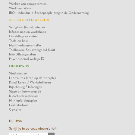
Werken aan competenties
Werkbaar Werk
IBO - Individuele Beroepsopleiding in de Onderneming
VEILIGHEID EN WELZIJN
Veiligheid (in het) nieuws
Infosessies en workshops
Opleidingskalender
Tools en links
Machinedocumentatie
Toolboxen: Basisveiligheid Hout
Info Diisocyanaten
Psychosociaal welzijn
ONDERWIJS
Studiekeuze
Leerroutes leren op de werkplek
Duaal Leren / Werkplekleren
Bijscholing / Infodagen
Stage en leerwerkplek
Didactisch materiaal
Mijn opleidingsplan
Evaluatietool
Covid-19
NIEUWS
Schijf je in op onze nieuwsbrief