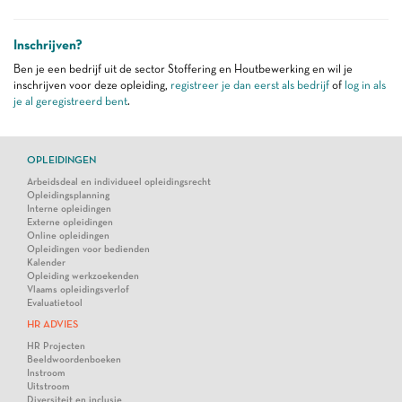
Inschrijven?
Ben je een bedrijf uit de sector Stoffering en Houtbewerking en wil je
inschrijven voor deze opleiding,
registreer je dan eerst als bedrijf
of
log in als
je al geregistreerd bent
.
OPLEIDINGEN
Arbeidsdeal en individueel opleidingsrecht
Opleidingsplanning
Interne opleidingen
Externe opleidingen
Online opleidingen
Opleidingen voor bedienden
Kalender
Opleiding werkzoekenden
Vlaams opleidingsverlof
Evaluatietool
HR ADVIES
HR Projecten
Beeldwoordenboeken
Instroom
Uitstroom
Diversiteit en inclusie