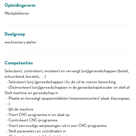
Opleidingsvorm
Werkplekleren
Doelgroep
werknemers atelier
Competenties
Selecteert, controleert, monteert en vervangt (snij)gereedschappen (beitel,
schuurband, borstels, …)
- Selecteert (snij-)gereedschappen i.f.v. de uit te voeren bewerking
- (De)monteert (snij)gereedschappen in de gereedschapshouder en stelt af
Stelt machine en gereedschap in
- Plaatst en bevestigt opspanmiddelen (meeneemcenter/-plaat, klauwspaan,
…)
- Ijkt de machine
- Voert CNC-programma in en slaat op
- Controleert CNC-programma
- Voert eenvoudige aanpassingen uit in een CNC-programma
- Stelt parameters en coördinaten in