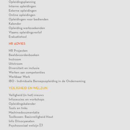
Opleidingsplanning
Interne opleidingen
Externe opleidingen
Online opleidingen
Opleidingen voor bedienden
Kalender
Opleiding werkzoekenden
Vlaams opleidingsverlof
Evaluatietool
HR ADVIES
HR Projecten
Beeldwoordenboeken
Instroom
Uitstroom
Diversiteit en inclusie
Werken aan competenties
Werkbaar Werk
IBO - Individuele Beroepsopleiding in de Onderneming
VEILIGHEID EN WELZIJN
Veiligheid (in het) nieuws
Infosessies en workshops
Opleidingskalender
Tools en links
Machinedocumentatie
Toolboxen: Basisveiligheid Hout
Info Diisocyanaten
Psychosociaal welzijn