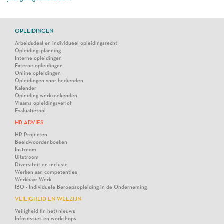
OPLEIDINGEN
Arbeidsdeal en individueel opleidingsrecht
Opleidingsplanning
Interne opleidingen
Externe opleidingen
Online opleidingen
Opleidingen voor bedienden
Kalender
Opleiding werkzoekenden
Vlaams opleidingsverlof
Evaluatietool
HR ADVIES
HR Projecten
Beeldwoordenboeken
Instroom
Uitstroom
Diversiteit en inclusie
Werken aan competenties
Werkbaar Werk
IBO - Individuele Beroepsopleiding in de Onderneming
VEILIGHEID EN WELZIJN
Veiligheid (in het) nieuws
Infosessies en workshops