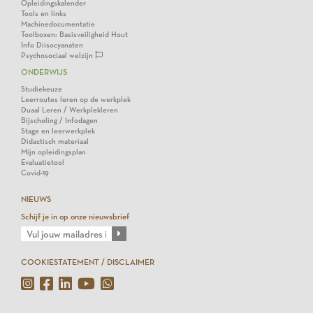
Opleidingskalender
Tools en links
Machinedocumentatie
Toolboxen: Basisveiligheid Hout
Info Diisocyanaten
Psychosociaal welzijn
ONDERWIJS
Studiekeuze
Leerroutes leren op de werkplek
Duaal Leren / Werkplekleren
Bijscholing / Infodagen
Stage en leerwerkplek
Didactisch materiaal
Mijn opleidingsplan
Evaluatietool
Covid-19
NIEUWS
Schijf je in op onze nieuwsbrief
COOKIESTATEMENT / DISCLAIMER