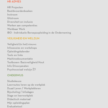
HR ADVIES
HR Projecten
Beeldwoordenboeken
Instroom
Uitstroom
Diversiteit en inclusie
Werken aan competenties
Werkbaar Werk
IBO - Individuele Beroepsopleiding in de Onderneming
VEILIGHEID EN WELZIJN
Veiligheid (in het) nieuws
Infosessies en workshops
Opleidingskalender
Tools en links
Machinedocumentatie
Toolboxen: Basisveiligheid Hout
Info Diisocyanaten
Psychosociaal welzijn
ONDERWIJS
Studiekeuze
Leerroutes leren op de werkplek
Duaal Leren / Werkplekleren
Bijscholing / Infodagen
Stage en leerwerkplek
Didactisch materiaal
Mijn opleidingsplan
Evaluatietool