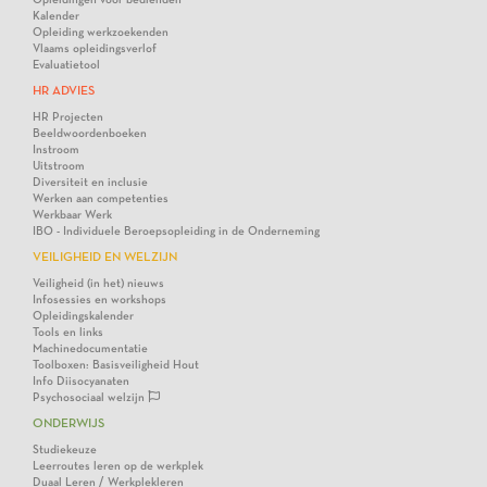
Kalender
Opleiding werkzoekenden
Vlaams opleidingsverlof
Evaluatietool
HR ADVIES
HR Projecten
Beeldwoordenboeken
Instroom
Uitstroom
Diversiteit en inclusie
Werken aan competenties
Werkbaar Werk
IBO - Individuele Beroepsopleiding in de Onderneming
VEILIGHEID EN WELZIJN
Veiligheid (in het) nieuws
Infosessies en workshops
Opleidingskalender
Tools en links
Machinedocumentatie
Toolboxen: Basisveiligheid Hout
Info Diisocyanaten
Psychosociaal welzijn
ONDERWIJS
Studiekeuze
Leerroutes leren op de werkplek
Duaal Leren / Werkplekleren