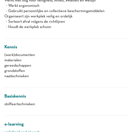
Werkt met oog voor veiligheid, milieu, kwaliteit en welzijn
- Werkt ergonomisch
- Gebruikt persoonlijke en collectieve beschermingsmiddelen
Organiseert zijn werkplek veilig en ordelijk
- Sorteert afval volgens de richtlijnen
- Houdt de werkplek schoon
Kennis
(werk)documenten
materialen
gereedschappen
grondstoffen
naaitechnieken
Basiskennis
stoffeertechnieken
e-learning
veiligheid op het werk