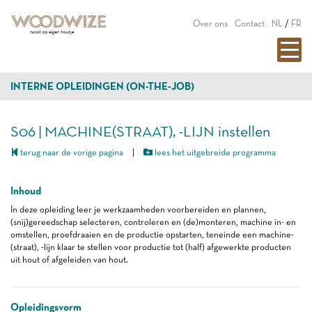
Over ons
Contact
NL
/
FR
INTERNE OPLEIDINGEN (ON-THE-JOB)
S06 | MACHINE(STRAAT), -LIJN instellen
terug naar de vorige pagina
|
lees het uitgebreide programma
Inhoud
In deze opleiding leer je werkzaamheden voorbereiden en plannen,
(snij)gereedschap selecteren, controleren en (de)monteren, machine in- en
omstellen, proefdraaien en de productie opstarten, teneinde een machine-
(straat), -lijn klaar te stellen voor productie tot (half) afgewerkte producten
uit hout of afgeleiden van hout.
Opleidingsvorm