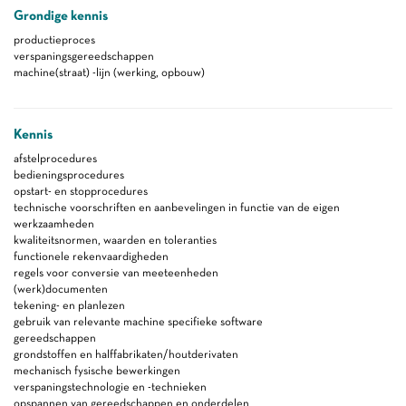
Grondige kennis
productieproces
verspaningsgereedschappen
machine(straat) -lijn (werking, opbouw)
Kennis
afstelprocedures
bedieningsprocedures
opstart- en stopprocedures
technische voorschriften en aanbevelingen in functie van de eigen
werkzaamheden
kwaliteitsnormen, waarden en toleranties
functionele rekenvaardigheden
regels voor conversie van meeteenheden
(werk)documenten
tekening- en planlezen
gebruik van relevante machine specifieke software
gereedschappen
grondstoffen en halffabrikaten/houtderivaten
mechanisch fysische bewerkingen
verspaningstechnologie en -technieken
opspannen van gereedschappen en onderdelen