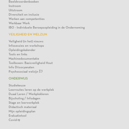
Beeldwoordenboeken
Instroom
Uitstroom
Diversiteit en inclusie
Werken aan competenties
Werkbaar Werk
IBO - Individuele Beroepsopleiding in de Onderneming
VEILIGHEID EN WELZIJN
Veiligheid (in het) nieuws
Infosessies en workshops
Opleidingskalender
Tools en links
Machinedocumentatie
Toolboxen: Basisveiligheid Hout
Info Diisocyanaten
Psychosociaal welzijn
ONDERWIJS
Studiekeuze
Leerroutes leren op de werkplek
Duaal Leren / Werkplekleren
Bijscholing / Infodagen
Stage en leerwerkplek
Didactisch materiaal
Mijn opleidingsplan
Evaluatietool
Covid-19