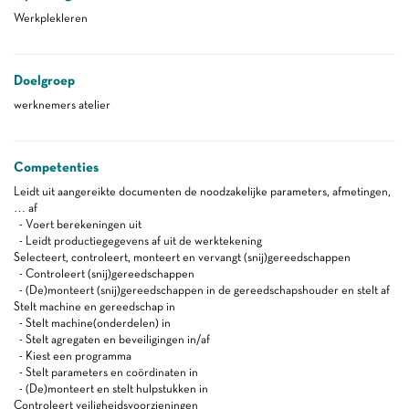
Werkplekleren
Doelgroep
werknemers atelier
Competenties
Leidt uit aangereikte documenten de noodzakelijke parameters, afmetingen,
… af
- Voert berekeningen uit
- Leidt productiegegevens af uit de werktekening
Selecteert, controleert, monteert en vervangt (snij)gereedschappen
- Controleert (snij)gereedschappen
- (De)monteert (snij)gereedschappen in de gereedschapshouder en stelt af
Stelt machine en gereedschap in
- Stelt machine(onderdelen) in
- Stelt agregaten en beveiligingen in/af
- Kiest een programma
- Stelt parameters en coördinaten in
- (De)monteert en stelt hulpstukken in
Controleert veiligheidsvoorzieningen