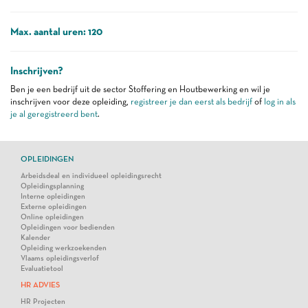
Max. aantal uren: 120
Inschrijven?
Ben je een bedrijf uit de sector Stoffering en Houtbewerking en wil je
inschrijven voor deze opleiding,
registreer je dan eerst als bedrijf
of
log in als
je al geregistreerd bent
.
OPLEIDINGEN
Arbeidsdeal en individueel opleidingsrecht
Opleidingsplanning
Interne opleidingen
Externe opleidingen
Online opleidingen
Opleidingen voor bedienden
Kalender
Opleiding werkzoekenden
Vlaams opleidingsverlof
Evaluatietool
HR ADVIES
HR Projecten