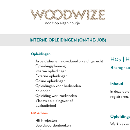
INTERNE OPLEIDINGEN (ON-THE-JOB)
Opleidingen
H09 |
Arbeidsdeal en individueel opleidingsrecht
Opleidingsplanning
terug naar
Interne opleidingen
Externe opleidingen
Online opleidingen
Inhoud
Opleidingen voor bedienden
Kalender
In deze ople
Opleiding werkzoekenden
registreren,
Vlaams opleidingsverlof
Evaluatietool
HR Advies
Opleiding
HR Projecten
Werkplekle
Beeldwoordenboeken