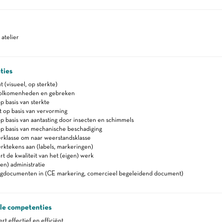
atelier
ties
 (visueel, op sterkte)
olkomenheden en gebreken
p basis van sterkte
 op basis van vervorming
p basis van aantasting door insecten en schimmels
p basis van mechanische beschadiging
rklasse om naar weerstandsklasse
ktekens aan (labels, markeringen)
t de kwaliteit van het (eigen) werk
en) administratie
lgdocumenten in (CE markering, comercieel begeleidend document)
ale competenties
 effectief en efficiënt