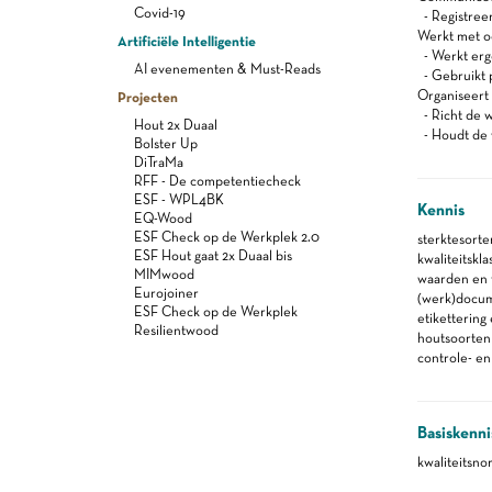
Covid-19
- Registree
Werkt met oog
Artificiële Intelligentie
- Werkt er
AI evenementen & Must-Reads
- Gebruikt 
Organiseert z
Projecten
- Richt de w
Hout 2x Duaal
- Houdt de 
Bolster Up
DiTraMa
RFF - De competentiecheck
ESF - WPL4BK
Kennis
EQ-Wood
ESF Check op de Werkplek 2.0
sterktesorte
ESF Hout gaat 2x Duaal bis
kwaliteitskla
MIMwood
waarden en t
Eurojoiner
(werk)docu
ESF Check op de Werkplek
etikettering
Resilientwood
houtsoorten
controle- e
Basiskenni
kwaliteitsn