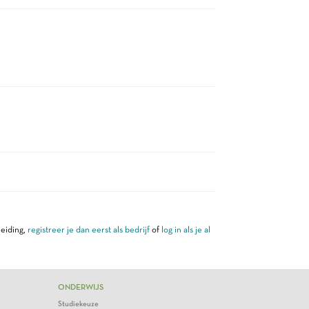
leiding,
registreer je dan eerst als bedrijf
of
log in als je al
ONDERWIJS
Studiekeuze