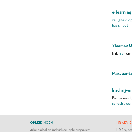
e-learning
veiligheid o
basis hout
Vlaamse O
Klik
hier
om m
Max. aanta
Inschrijve
Ben je een b
geregistreer
OPLEIDINGEN
HR ADVIE
Arbeidsdeal en individueel opleidingsrecht
HR Projec