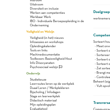
Instroom
Uitstroom
Diversiteit en inclusie
Doelgroep
Werken aan competenties
Werkbaar Werk
werknemers 
IBO - Individuele Beroepsopleiding in de
Onderneming
Veiligheid en Welzijn
Competen
Veiligheid (in het) nieuws
Sorteert hout
Infosessies en workshops
Opleidingskalender
- Meet onv
Tools en links
- Sorteert o
Machinedocumentatie
- Sortereert
Toolboxen: Basisveiligheid Hout
- Sorteert o
Info Diisocyanaten
- Sorteert o
Psychosociaal welzijn
- Zet sortee
- Brengt mer
Onderwijs
- Controleer
Studiekeuze
Beheert (eig
Leerroutes leren op de werkplek
- Vult opvo
Duaal Leren / Werkplekleren
Bijscholing / Infodagen
Stage en leerwerkplek
Didactisch materiaal
Transvers
Mijn opleidingsplan
Evaluatietool
Communiceert