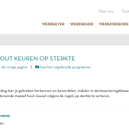
Over ons
Cont
WERKGEVER
WERKNEMER
WERKZOEKENDE
 HOUT KEUREN OP STERKTE
 de vorige pagina
|
lees het uitgebreide programma
iding leer je gebreken herkennen en beoordelen, indelen in sterkesorteringsklas
 teneinde massief hout visueel volgens de regels op sterkte te sorteren.
svorm
ren