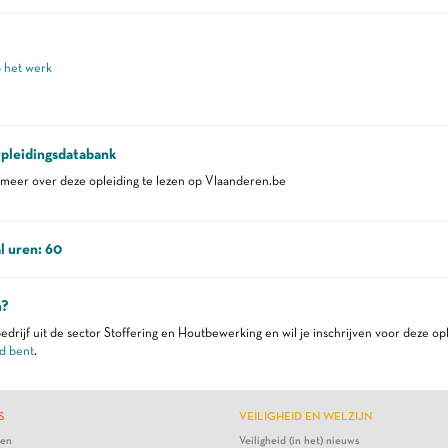
p het werk
pleidingsdatabank
eer over deze opleiding te lezen op Vlaanderen.be
l uren: 60
n?
edrijf uit de sector Stoffering en Houtbewerking en wil je inschrijven voor deze op
d bent
.
S
VEILIGHEID EN WELZIJN
ten
Veiligheid (in het) nieuws