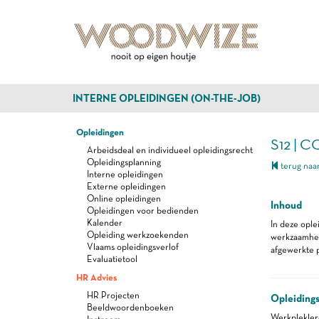
INTERNE OPLEIDINGEN (ON-THE-JOB)
Opleidingen
S12 | 
Arbeidsdeal en individueel opleidingsrecht
Opleidingsplanning
terug naar
Interne opleidingen
Externe opleidingen
Online opleidingen
Inhoud
Opleidingen voor bedienden
Kalender
In deze ople
Opleiding werkzoekenden
werkzaamhede
Vlaams opleidingsverlof
afgewerkte p
Evaluatietool
HR Advies
HR Projecten
Opleiding
Beeldwoordenboeken
Werkplekle