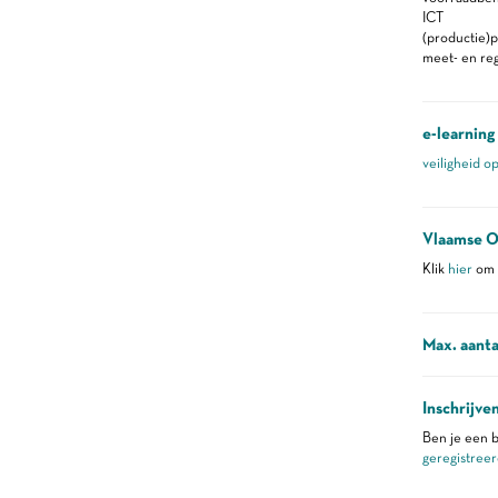
ICT
(productie)p
meet- en re
e-learning
veiligheid o
Vlaamse O
Klik
hier
om m
Max. aanta
Inschrijve
Ben je een b
geregistreer