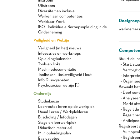
Instroom
Uitstroom
Diversiteit en inclusie
Werken aan competenties
Doelgroep
Werkbaar Werk
IBO - Individuele Beroepsopleiding in de
werknemers 
Onderneming
Veiligheid en Welzijn
Veiligheid (in het) nieuws
Competen
Infosessies en workshops
Opleidingskalender
Stuurt de ins
Tools en links
- Start, stuu
Machinedocumentatie
- Verzorgt d
Toolboxen: Basisveiligheid Hout
- Interpret
Info Diisocyanaten
- Organiseer
Psychosociaal welzijn
Bewaakt het 
- Doet cont
Onderwijs
- Analyseert
Studiekeuze
- Merkt afw
Leerroutes leren op de werkplek
- Regelt de i
Duaal Leren / Werkplekleren
- Regelt pa
Bijscholing / Infodagen
- Anticipeer
Stage en leerwerkplek
Registreert 
Didactisch materiaal
- Vult opvo
Mijn opleidingsplan
- Registreert
Evaluatietool