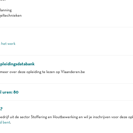
lanning
geltechnieken
p het werk
pleidingsdatabank
eer over deze opleiding te lezen op Vlaanderen.be
l uren: 80
n?
edrijf uit de sector Stoffering en Houtbewerking en wil je inschrijven voor deze op
d bent
.