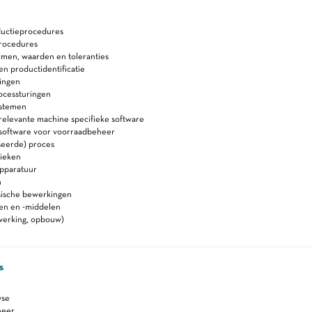
ductieprocedures
rocedures
rmen, waarden en toleranties
 en productidentificatie
ingen
ocessturingen
ystemen
relevante machine specifieke software
 software voor voorraadbeheer
seerde) proces
ieken
apparatuur
n
sische bewerkingen
ken en -middelen
 (werking, opbouw)
s
yse
heer