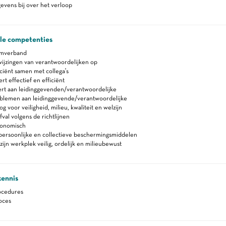
vens bij over het verloop
ale competenties
amverband
ijzingen van verantwoordelijken op
ciënt samen met collega's
 effectief en efficiënt
rt aan leidinggevenden/verantwoordelijke
blemen aan leidinggevende/verantwoordelijke
 voor veiligheid, milieu, kwaliteit en welzijn
fval volgens de richtlijnen
gonomisch
persoonlijke en collectieve beschermingsmiddelen
zijn werkplek veilig, ordelijk en milieubewust
kennis
ocedures
oces