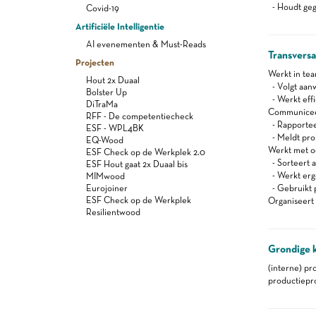
- Houdt gege
Covid-19
Artificiële Intelligentie
AI evenementen & Must-Reads
Transvers
Projecten
Werkt in te
Hout 2x Duaal
- Volgt aanw
Bolster Up
- Werkt effi
DiTraMa
Communiceert
RFF - De competentiecheck
- Rapportee
ESF - WPL4BK
- Meldt pro
EQ-Wood
Werkt met oog
ESF Check op de Werkplek 2.0
- Sorteert a
ESF Hout gaat 2x Duaal bis
- Werkt er
MIMwood
Eurojoiner
- Gebruikt 
ESF Check op de Werkplek
Organiseert 
Resilientwood
Grondige 
(interne) pr
productiepr