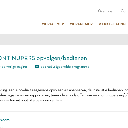
Over ons
Cont
WERKGEVER
WERKNEMER
WERKZOEKENDE
CONTINUPERS opvolgen/bedienen
 de vorige pagina
|
lees het uitgebreide programma
iding leer je productiegegevens opvolgen en analyseren, de installatie bedienen, op
n registreren en rapporteren, teneinde grondstoffen aan een continupers en/of 
roducten uit hout of afgeleiden van hout.
svorm
ren