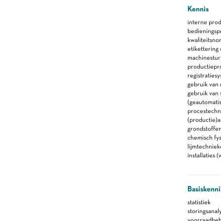
Kennis
interne pro
bedieningsp
kwaliteitsno
etikettering
machinestur
productiepr
registraties
gebruik van 
gebruik van
(geautomati
procestechn
(productie)
grondstoffe
chemisch fy
lijmtechnie
installaties
Basiskenni
statistiek
storingsanal
voorraadbe