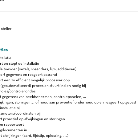
atelier
ties
tallatie
rt en stopt de installatie
e toevoer (vezels, spaanders, lijm, additieven)
eert gegevens en reageert passend
t een zo efficiënt mogelijk procesverloop
(geautomatiseerd) proces en stuurt indien nodig bij
roles/controlerondes
 gegevens van beeldschermen, controlepanelen, ...
ijkingen, storingen… of nood aan preventief onderhoud op en reageert op gepast
nstallatie bij
rameters/coördinaten bij
t proactief op afwijkingen en storingen
en rapporteert
lgdocumenten in
 afwijkingen (aard, tijdstip, oplossing, …)