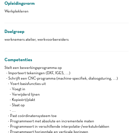
Opleidingsvorm
Werkplekleren
Doelgroep
werknemers atelier, werkvoorbereiders
Competenties
Stelt een bewerkingsprogramma op
- Importeert tekeningen (DXF, IGES, …)
- Schrijft een CNC-programma (machine-specifiek, dialoogsturing, …)
- Voert basisfuncties uit
- Voegt in
- Verwijderd lijnen
- Kopieërt/plakt
- Slaat op
- …
- Past coördinatensysteem toe
- Programmeert met absolute en incrementele maten
- Programmeert in verschillende interpolatie-/werkstukvlakken
- Programmeert horizontale en verticale boringen