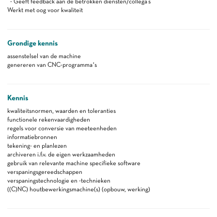
- Geeft feedback aan de betrokken diensten/collega's
Werkt met oog voor kwaliteit
Grondige kennis
assenstelsel van de machine
genereren van CNC-programma’s
Kennis
kwaliteitsnormen, waarden en toleranties
functionele rekenvaardigheden
regels voor conversie van meeteenheden
informatiebronnen
tekening- en planlezen
archiveren i.f.v. de eigen werkzaamheden
gebruik van relevante machine specifieke software
verspaningsgereedschappen
verspaningstechnologie en -technieken
((C)NC) houtbewerkingsmachine(s) (opbouw, werking)