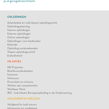
je al geregistreerd bent
.
OPLEIDINGEN
Arbeidsdeal en individueel opleidingsrecht
Opleidingsplanning
Interne opleidingen
Externe opleidingen
Online opleidingen
Opleidingen voor bedienden
Kalender
Opleiding werkzoekenden
Vlaams opleidingsverlof
Evaluatietool
HR ADVIES
HR Projecten
Beeldwoordenboeken
Instroom
Uitstroom
Diversiteit en inclusie
Werken aan competenties
Werkbaar Werk
IBO - Individuele Beroepsopleiding in de Onderneming
VEILIGHEID EN WELZIJN
Veiligheid (in het) nieuws
Infosessies en workshops