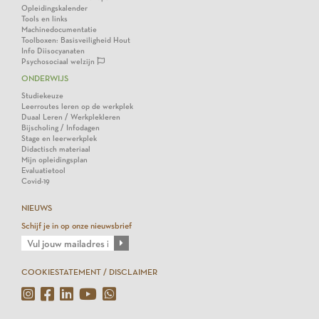
Opleidingskalender
Tools en links
Machinedocumentatie
Toolboxen: Basisveiligheid Hout
Info Diisocyanaten
Psychosociaal welzijn
ONDERWIJS
Studiekeuze
Leerroutes leren op de werkplek
Duaal Leren / Werkplekleren
Bijscholing / Infodagen
Stage en leerwerkplek
Didactisch materiaal
Mijn opleidingsplan
Evaluatietool
Covid-19
NIEUWS
Schijf je in op onze nieuwsbrief
COOKIESTATEMENT / DISCLAIMER