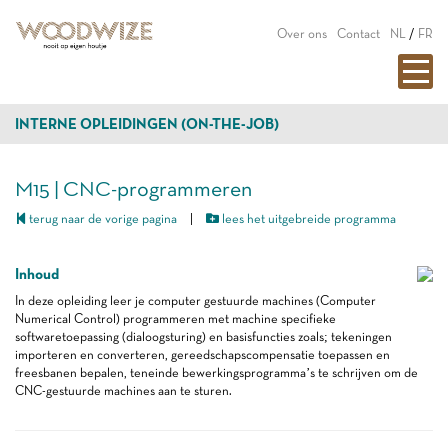
Over ons
Contact
NL
/
FR
INTERNE OPLEIDINGEN (ON-THE-JOB)
M15 | CNC-programmeren
terug naar de vorige pagina
|
lees het uitgebreide programma
Inhoud
In deze opleiding leer je computer gestuurde machines (Computer
Numerical Control) programmeren met machine specifieke
softwaretoepassing (dialoogsturing) en basisfuncties zoals; tekeningen
importeren en converteren, gereedschapscompensatie toepassen en
freesbanen bepalen, teneinde bewerkingsprogramma’s te schrijven om de
CNC-gestuurde machines aan te sturen.