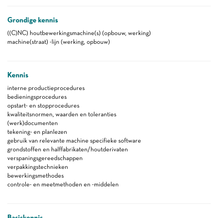
Grondige kennis
((C)NC) houtbewerkingsmachine(s) (opbouw, werking)
machine(straat) -lijn (werking, opbouw)
Kennis
interne productieprocedures
bedieningsprocedures
opstart- en stopprocedures
kwaliteitsnormen, waarden en toleranties
(werk)documenten
tekening- en planlezen
gebruik van relevante machine specifieke software
grondstoffen en halffabrikaten/houtderivaten
verspaningsgereedschappen
verpakkingstechnieken
bewerkingsmethodes
controle- en meetmethoden en -middelen
Basiskennis