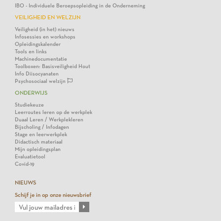
IBO - Individuele Beroepsopleiding in de Onderneming
VEILIGHEID EN WELZIJN
Veiligheid (in het) nieuws
Infosessies en workshops
Opleidingskalender
Tools en links
Machinedocumentatie
Toolboxen: Basisveiligheid Hout
Info Diisocyanaten
Psychosociaal welzijn
ONDERWIJS
Studiekeuze
Leerroutes leren op de werkplek
Duaal Leren / Werkplekleren
Bijscholing / Infodagen
Stage en leerwerkplek
Didactisch materiaal
Mijn opleidingsplan
Evaluatietool
Covid-19
NIEUWS
Schijf je in op onze nieuwsbrief