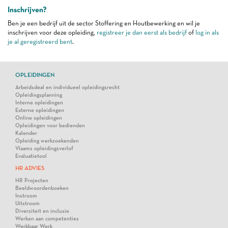
Inschrijven?
Ben je een bedrijf uit de sector Stoffering en Houtbewerking en wil je
inschrijven voor deze opleiding,
registreer je dan eerst als bedrijf
of
log in als
je al geregistreerd bent
.
OPLEIDINGEN
Arbeidsdeal en individueel opleidingsrecht
Opleidingsplanning
Interne opleidingen
Externe opleidingen
Online opleidingen
Opleidingen voor bedienden
Kalender
Opleiding werkzoekenden
Vlaams opleidingsverlof
Evaluatietool
HR ADVIES
HR Projecten
Beeldwoordenboeken
Instroom
Uitstroom
Diversiteit en inclusie
Werken aan competenties
Werkbaar Werk