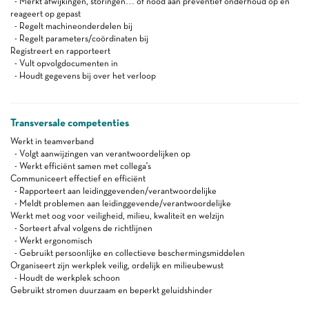
- Merkt afwijkingen, storingen… of nood aan preventief onderhoud op en
reageert op gepast
- Regelt machineonderdelen bij
- Regelt parameters/coördinaten bij
Registreert en rapporteert
- Vult opvolgdocumenten in
- Houdt gegevens bij over het verloop
Transversale competenties
Werkt in teamverband
- Volgt aanwijzingen van verantwoordelijken op
- Werkt efficiënt samen met collega's
Communiceert effectief en efficiënt
- Rapporteert aan leidinggevenden/verantwoordelijke
- Meldt problemen aan leidinggevende/verantwoordelijke
Werkt met oog voor veiligheid, milieu, kwaliteit en welzijn
- Sorteert afval volgens de richtlijnen
- Werkt ergonomisch
- Gebruikt persoonlijke en collectieve beschermingsmiddelen
Organiseert zijn werkplek veilig, ordelijk en milieubewust
- Houdt de werkplek schoon
Gebruikt stromen duurzaam en beperkt geluidshinder