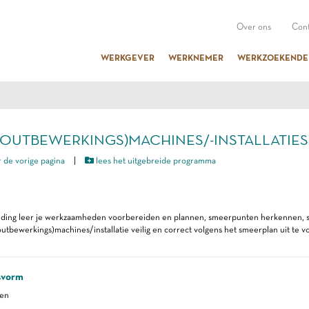
Over ons
Cont
WERKGEVER
WERKNEMER
WERKZOEKENDE
 (HOUTBEWERKINGS)MACHINES/-INSTALLATIES
 de vorige pagina
|
lees het uitgebreide programma
eiding leer je werkzaamheden voorbereiden en plannen, smeerpunten herkennen, 
utbewerkings)machines/installatie veilig en correct volgens het smeerplan uit te v
svorm
ren