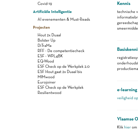
Kennis
Covid-19
Artificiële Intelligentie
technische 
informatieb
AI evenementen & Must-Reads
gereedscha
Projecten
smeermidde
Hout 2x Duaal
Bolster Up
DiTraMa
Basiskenni
RFF - De competentiecheck
ESF - WPL4BK
registraties
EQ-Wood
onderhoudst
ESF Check op de Werkplek 2.0
productiemac
ESF Hout gaat 2x Duaal bis
MIMwood
Eurojoiner
ESF Check op de Werkplek
e-learning
Resilientwood
veiligheid o
Vlaamse O
Klik
hier
om m