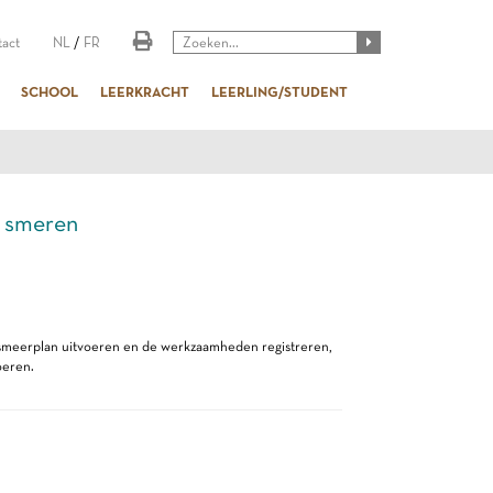
act
NL
/
FR
SCHOOL
LEERKRACHT
LEERLING/STUDENT
 smeren
smeerplan uitvoeren en de werkzaamheden registreren,
oeren.