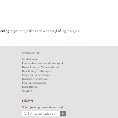
leiding,
registreer je dan eerst als bedrijf
of
log in als je al
ONDERWIJS
Studiekeuze
Leerroutes leren op de werkplek
Duaal Leren / Werkplekleren
Bijscholing / Infodagen
Stage en leerwerkplek
Didactisch materiaal
Mijn opleidingsplan
Evaluatietool
Covid-19
NIEUWS
Schijf je in op onze nieuwsbrief