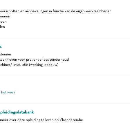
voorschriften en aanbevelingen in functie van de eigen werkzaamheden
ronnen
ppen
len
s
ystemen
echnieken voor preventief basisonderhoud
hines/-installatie (werking, opbouw)
p het werk
pleidingsdatabank
eer over deze opleiding te lezen op Vlaanderen.be