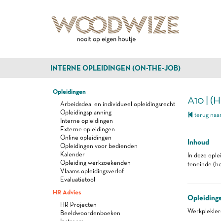
INTERNE OPLEIDINGEN (ON-THE-JOB)
Opleidingen
A10 |
Arbeidsdeal en individueel opleidingsrecht
Opleidingsplanning
terug naar
Interne opleidingen
Externe opleidingen
Online opleidingen
Inhoud
Opleidingen voor bedienden
Kalender
In deze opl
Opleiding werkzoekenden
teneinde (ho
Vlaams opleidingsverlof
Evaluatietool
HR Advies
Opleiding
HR Projecten
Werkplekle
Beeldwoordenboeken