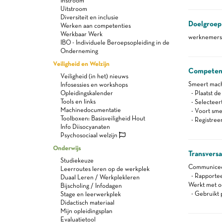
Instroom
Uitstroom
Diversiteit en inclusie
Doelgroep
Werken aan competenties
Werkbaar Werk
werknemers 
IBO - Individuele Beroepsopleiding in de
Onderneming
Veiligheid en Welzijn
Competen
Veiligheid (in het) nieuws
Smeert machi
Infosessies en workshops
Opleidingskalender
- Plaatst de
Tools en links
- Selecteer
Machinedocumentatie
- Voort sme
Toolboxen: Basisveiligheid Hout
- Registree
Info Diisocyanaten
Psychosociaal welzijn
Onderwijs
Transvers
Studiekeuze
Communiceert
Leerroutes leren op de werkplek
- Rapportee
Duaal Leren / Werkplekleren
Werkt met oog
Bijscholing / Infodagen
- Gebruikt 
Stage en leerwerkplek
Didactisch materiaal
Mijn opleidingsplan
Evaluatietool