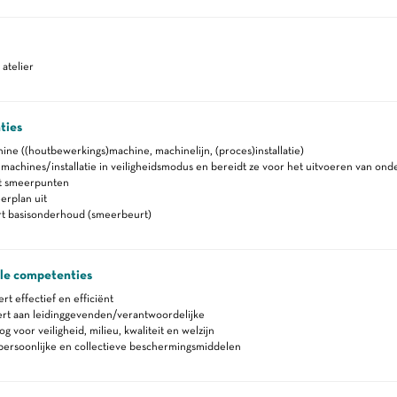
atelier
ties
ne ((houtbewerkings)machine, machinelijn, (proces)installatie)
 machines/installatie in veiligheidsmodus en bereidt ze voor het uitvoeren van on
t smeerpunten
erplan uit
rt basisonderhoud (smeerbeurt)
ale competenties
 effectief en efficiënt
rt aan leidinggevenden/verantwoordelijke
 voor veiligheid, milieu, kwaliteit en welzijn
persoonlijke en collectieve beschermingsmiddelen