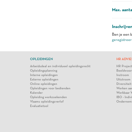
Max. aanta
Inschrijve
Ben je een b
geregistreer
OPLEIDINGEN
HR ADVIE
Arbeidsdeal en individueel opleidingsrecht
HR Projec
Opleidingsplanning
Beeldwoor
Interne opleidingen
Instroom
Externe opleidingen
Uitstroom
Online opleidingen
Diversiteit
Opleidingen voor bedienden
Werken aa
Kalender
Werkbaar 
Opleiding werkzoekenden
IBO - Indi
Vlaams opleidingsverlof
Ondernem
Evaluatietool