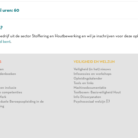
l uren: 60
n?
edrijf uit de sector Stoffering en Houtbewerking en wil je inschrijven voor deze op
d bent
.
S
VEILIGHEID EN WELZIJN
ten
Veiligheid (in het) nieuws
denboeken
Infosessies en workshops
Opleidingskalender
Tools en links
 en inclusie
Machinedocumentatie
n competenties
Toolboxen: Basisveiligheid Hout
Werk
Info Diisocyanaten
viduele Beroepsopleiding in de
Psychosociaal welzijn
ing