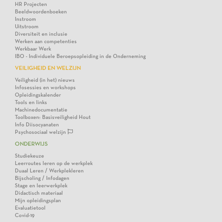
HR Projecten
Beeldwoordenboeken
Instroom
Uitstroom
Diversiteit en inclusie
Werken aan competenties
Werkbaar Werk
IBO - Individuele Beroepsopleiding in de Onderneming
VEILIGHEID EN WELZIJN
Veiligheid (in het) nieuws
Infosessies en workshops
Opleidingskalender
Tools en links
Machinedocumentatie
Toolboxen: Basisveiligheid Hout
Info Diisocyanaten
Psychosociaal welzijn
ONDERWIJS
Studiekeuze
Leerroutes leren op de werkplek
Duaal Leren / Werkplekleren
Bijscholing / Infodagen
Stage en leerwerkplek
Didactisch materiaal
Mijn opleidingsplan
Evaluatietool
Covid-19