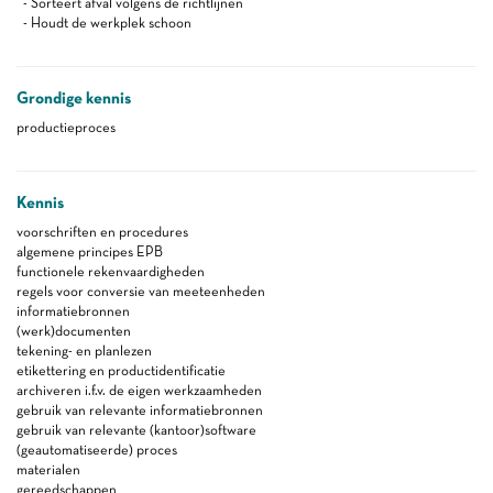
- Sorteert afval volgens de richtlijnen
- Houdt de werkplek schoon
Grondige kennis
productieproces
Kennis
voorschriften en procedures
algemene principes EPB
functionele rekenvaardigheden
regels voor conversie van meeteenheden
informatiebronnen
(werk)documenten
tekening- en planlezen
etikettering en productidentificatie
archiveren i.f.v. de eigen werkzaamheden
gebruik van relevante informatiebronnen
gebruik van relevante (kantoor)software
(geautomatiseerde) proces
materialen
gereedschappen