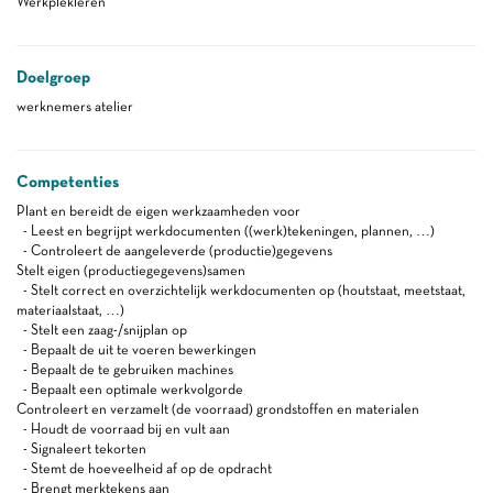
Werkplekleren
Doelgroep
werknemers atelier
Competenties
Plant en bereidt de eigen werkzaamheden voor
- Leest en begrijpt werkdocumenten ((werk)tekeningen, plannen, …)
- Controleert de aangeleverde (productie)gegevens
Stelt eigen (productiegegevens)samen
- Stelt correct en overzichtelijk werkdocumenten op (houtstaat, meetstaat,
materiaalstaat, …)
- Stelt een zaag-/snijplan op
- Bepaalt de uit te voeren bewerkingen
- Bepaalt de te gebruiken machines
- Bepaalt een optimale werkvolgorde
Controleert en verzamelt (de voorraad) grondstoffen en materialen
- Houdt de voorraad bij en vult aan
- Signaleert tekorten
- Stemt de hoeveelheid af op de opdracht
- Brengt merktekens aan