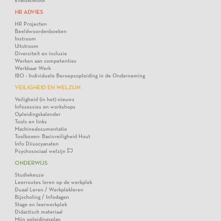
Evaluatietool
HR ADVIES
HR Projecten
Beeldwoordenboeken
Instroom
Uitstroom
Diversiteit en inclusie
Werken aan competenties
Werkbaar Werk
IBO - Individuele Beroepsopleiding in de Onderneming
VEILIGHEID EN WELZIJN
Veiligheid (in het) nieuws
Infosessies en workshops
Opleidingskalender
Tools en links
Machinedocumentatie
Toolboxen: Basisveiligheid Hout
Info Diisocyanaten
Psychosociaal welzijn
ONDERWIJS
Studiekeuze
Leerroutes leren op de werkplek
Duaal Leren / Werkplekleren
Bijscholing / Infodagen
Stage en leerwerkplek
Didactisch materiaal
Mijn opleidingsplan