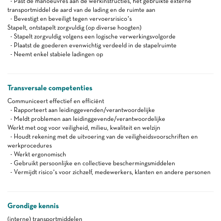
- Past de manoeuvres aan de werkinstructies, het gebruikte externe
transportmiddel de aard van de lading en de ruimte aan
- Bevestigt en beveiligt tegen vervoersrisico’s
Stapelt, ontstapelt zorgvuldig (op diverse hoogten)
- Stapelt zorgvuldig volgens een logische verwerkingsvolgorde
- Plaatst de goederen evenwichtig verdeeld in de stapelruimte
- Neemt enkel stabiele ladingen op
Transversale competenties
Communiceert effectief en efficiënt
- Rapporteert aan leidinggevenden/verantwoordelijke
- Meldt problemen aan leidinggevende/verantwoordelijke
Werkt met oog voor veiligheid, milieu, kwaliteit en welzijn
- Houdt rekening met de uitvoering van de veiligheidsvoorschriften en
werkprocedures
- Werkt ergonomisch
- Gebruikt persoonlijke en collectieve beschermingsmiddelen
- Vermijdt risico’s voor zichzelf, medewerkers, klanten en andere personen
Grondige kennis
(interne) transportmiddelen