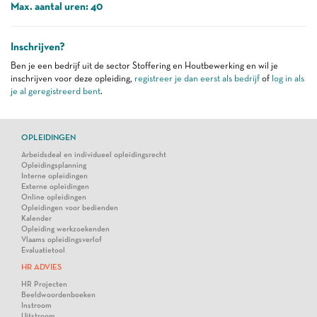
Max. aantal uren: 40
Inschrijven?
Ben je een bedrijf uit de sector Stoffering en Houtbewerking en wil je
inschrijven voor deze opleiding,
registreer je dan eerst als bedrijf
of
log in als
je al geregistreerd bent
.
OPLEIDINGEN
Arbeidsdeal en individueel opleidingsrecht
Opleidingsplanning
Interne opleidingen
Externe opleidingen
Online opleidingen
Opleidingen voor bedienden
Kalender
Opleiding werkzoekenden
Vlaams opleidingsverlof
Evaluatietool
HR ADVIES
HR Projecten
Beeldwoordenboeken
Instroom
Uitstroom