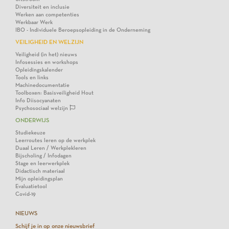
Diversiteit en inclusie
Werken aan competenties
Werkbaar Werk
IBO - Individuele Beroepsopleiding in de Onderneming
VEILIGHEID EN WELZIJN
Veiligheid (in het) nieuws
Infosessies en workshops
Opleidingskalender
Tools en links
Machinedocumentatie
Toolboxen: Basisveiligheid Hout
Info Diisocyanaten
Psychosociaal welzijn
ONDERWIJS
Studiekeuze
Leerroutes leren op de werkplek
Duaal Leren / Werkplekleren
Bijscholing / Infodagen
Stage en leerwerkplek
Didactisch materiaal
Mijn opleidingsplan
Evaluatietool
Covid-19
NIEUWS
Schijf je in op onze nieuwsbrief