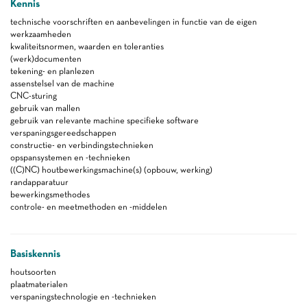
Kennis
technische voorschriften en aanbevelingen in functie van de eigen
werkzaamheden
kwaliteitsnormen, waarden en toleranties
(werk)documenten
tekening- en planlezen
assenstelsel van de machine
CNC-sturing
gebruik van mallen
gebruik van relevante machine specifieke software
verspaningsgereedschappen
constructie- en verbindingstechnieken
opspansystemen en -technieken
((C)NC) houtbewerkingsmachine(s) (opbouw, werking)
randapparatuur
bewerkingsmethodes
controle- en meetmethoden en -middelen
Basiskennis
houtsoorten
plaatmaterialen
verspaningstechnologie en -technieken