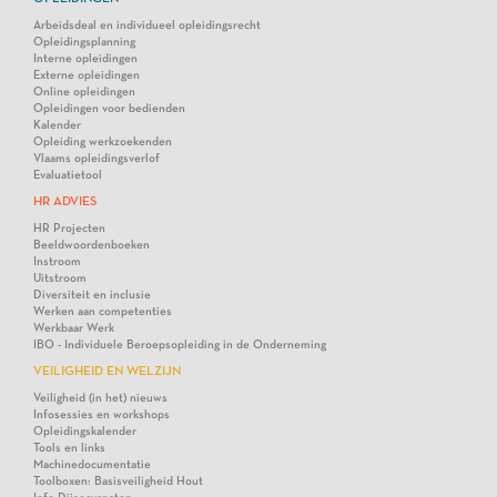
Arbeidsdeal en individueel opleidingsrecht
Opleidingsplanning
Interne opleidingen
Externe opleidingen
Online opleidingen
Opleidingen voor bedienden
Kalender
Opleiding werkzoekenden
Vlaams opleidingsverlof
Evaluatietool
HR ADVIES
HR Projecten
Beeldwoordenboeken
Instroom
Uitstroom
Diversiteit en inclusie
Werken aan competenties
Werkbaar Werk
IBO - Individuele Beroepsopleiding in de Onderneming
VEILIGHEID EN WELZIJN
Veiligheid (in het) nieuws
Infosessies en workshops
Opleidingskalender
Tools en links
Machinedocumentatie
Toolboxen: Basisveiligheid Hout