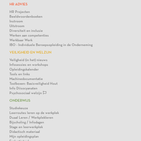
HR ADVIES
HR Projecten
Beeldwoordenboeken
Instroom
Uitstroom
Diversiteit en inclusie
Werken aan competenties
Werkbaar Werk
IBO - Individuele Beroepsopleiding in de Onderneming
VEILIGHEID EN WELZIJN
Veiligheid (in het) nieuws
Infosessies en workshops
Opleidingskalender
Tools en links
Machinedocumentatie
Toolboxen: Basisveiligheid Hout
Info Diisocyanaten
Psychosociaal welzijn
ONDERWIJS
Studiekeuze
Leerroutes leren op de werkplek
Duaal Leren / Werkplekleren
Bijscholing / Infodagen
Stage en leerwerkplek
Didactisch materiaal
Mijn opleidingsplan