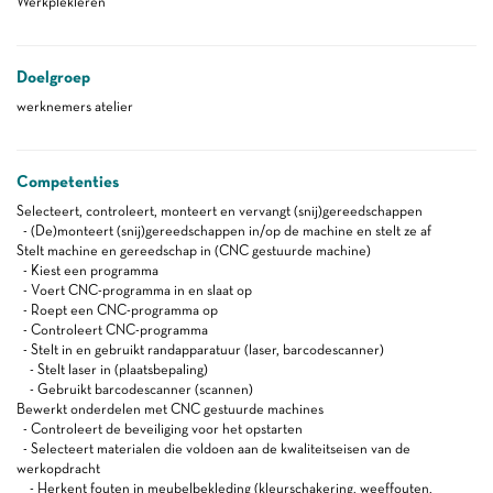
Werkplekleren
Doelgroep
werknemers atelier
Competenties
Selecteert, controleert, monteert en vervangt (snij)gereedschappen
- (De)monteert (snij)gereedschappen in/op de machine en stelt ze af
Stelt machine en gereedschap in (CNC gestuurde machine)
- Kiest een programma
- Voert CNC-programma in en slaat op
- Roept een CNC-programma op
- Controleert CNC-programma
- Stelt in en gebruikt randapparatuur (laser, barcodescanner)
- Stelt laser in (plaatsbepaling)
- Gebruikt barcodescanner (scannen)
Bewerkt onderdelen met CNC gestuurde machines
- Controleert de beveiliging voor het opstarten
- Selecteert materialen die voldoen aan de kwaliteitseisen van de
werkopdracht
- Herkent fouten in meubelbekleding (kleurschakering, weeffouten,