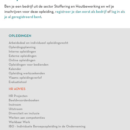
Ben je een bedrijf uit de sector Stoffering en Houtbewerking en wil je
inschrijven voor deze opleiding,
registreer je dan eerst als bedrijf
of
log in als
je al geregistreerd bent
.
OPLEIDINGEN
Arbeidsdeal en individueel opleidingsrecht
Opleidingsplanning
Interne opleidingen
Externe opleidingen
Online opleidingen
Opleidingen voor bedienden
Kalender
Opleiding werkzoekenden
Vlaams opleidingsverlof
Evaluatietool
HR ADVIES
HR Projecten
Beeldwoordenboeken
Instroom
Uitstroom
Diversiteit en inclusie
Werken aan competenties
Werkbaar Werk
IBO - Individuele Beroepsopleiding in de Onderneming