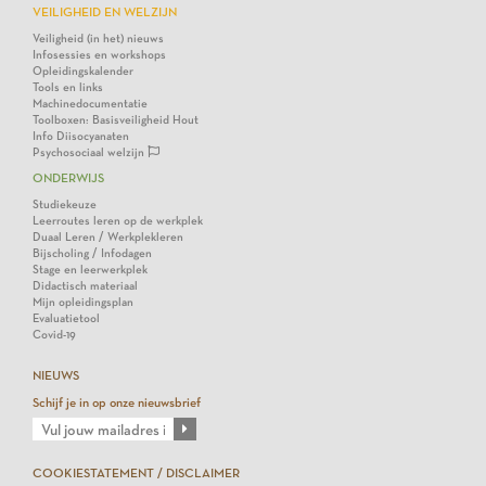
VEILIGHEID EN WELZIJN
Veiligheid (in het) nieuws
Infosessies en workshops
Opleidingskalender
Tools en links
Machinedocumentatie
Toolboxen: Basisveiligheid Hout
Info Diisocyanaten
Psychosociaal welzijn
ONDERWIJS
Studiekeuze
Leerroutes leren op de werkplek
Duaal Leren / Werkplekleren
Bijscholing / Infodagen
Stage en leerwerkplek
Didactisch materiaal
Mijn opleidingsplan
Evaluatietool
Covid-19
NIEUWS
Schijf je in op onze nieuwsbrief
COOKIESTATEMENT / DISCLAIMER