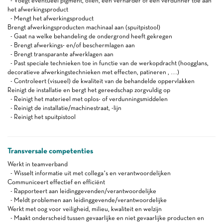
- Voegt eventueel pigment, oliën, een verharder of een verdunner toe aan
het afwerkingsproduct
- Mengt het afwerkingsproduct
Brengt afwerkingsproducten machinaal aan (spuitpistool)
- Gaat na welke behandeling de ondergrond heeft gekregen
- Brengt afwerkings- en/of beschermlagen aan
- Brengt transparante afwerklagen aan
- Past speciale technieken toe in functie van de werkopdracht (hoogglans,
decoratieve afwerkingstechnieken met effecten, patineren , …)
- Controleert (visueel) de kwaliteit van de behandelde oppervlakken
Reinigt de installatie en bergt het gereedschap zorgvuldig op
- Reinigt het materieel met oplos- of verdunningsmiddelen
- Reinigt de installatie/machinestraat, -lijn
- Reinigt het spuitpistool
Transversale competenties
Werkt in teamverband
- Wisselt informatie uit met collega’s en verantwoordelijken
Communiceert effectief en efficiënt
- Rapporteert aan leidinggevenden/verantwoordelijke
- Meldt problemen aan leidinggevende/verantwoordelijke
Werkt met oog voor veiligheid, milieu, kwaliteit en welzijn
- Maakt onderscheid tussen gevaarlijke en niet gevaarlijke producten en