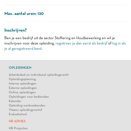
Max. aantal uren: 120
Inschrijven?
Ben je een bedrijf uit de sector Stoffering en Houtbewerking en wil je
inschrijven voor deze opleiding,
registreer je dan eerst als bedrijf
of
log in als
je al geregistreerd bent
.
OPLEIDINGEN
Arbeidsdeal en individueel opleidingsrecht
Opleidingsplanning
Interne opleidingen
Externe opleidingen
Online opleidingen
Opleidingen voor bedienden
Kalender
Opleiding werkzoekenden
Vlaams opleidingsverlof
Evaluatietool
HR ADVIES
HR Projecten