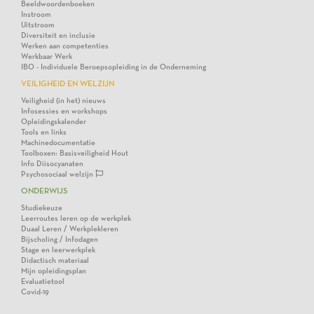
Beeldwoordenboeken
Instroom
Uitstroom
Diversiteit en inclusie
Werken aan competenties
Werkbaar Werk
IBO - Individuele Beroepsopleiding in de Onderneming
VEILIGHEID EN WELZIJN
Veiligheid (in het) nieuws
Infosessies en workshops
Opleidingskalender
Tools en links
Machinedocumentatie
Toolboxen: Basisveiligheid Hout
Info Diisocyanaten
Psychosociaal welzijn
ONDERWIJS
Studiekeuze
Leerroutes leren op de werkplek
Duaal Leren / Werkplekleren
Bijscholing / Infodagen
Stage en leerwerkplek
Didactisch materiaal
Mijn opleidingsplan
Evaluatietool
Covid-19