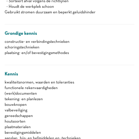
- Sorteert afval volgens de richtlijnen
- Houdt de werkplek schoon
Gebruikt stromen duurzaam en beperkt geluidshinder
Grondige kennis
constructie- en verbindingstechnieken
schoringstechnieken
plaatsing- en/of bevestigingsmethodes
Kennis
kwaliteitsnormen, waarden en toleranties
functionele rekenvaardigheden
(werk)documenten
tekening- en planlezen
bouwknopen
valbeveiliging
gereedschappen
houtsoorten
plaatmaterialen
bevestigingsmiddelen
aanslag-, hijs- en hefmiddelen en -technieken