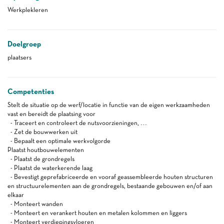
Werkplekleren
Doelgroep
plaatsers
Competenties
Stelt de situatie op de werf/locatie in functie van de eigen werkzaamheden
vast en bereidt de plaatsing voor
- Traceert en controleert de nutsvoorzieningen, …
- Zet de bouwwerken uit
- Bepaalt een optimale werkvolgorde
Plaatst houtbouwelementen
- Plaatst de grondregels
- Plaatst de waterkerende laag
- Bevestigt geprefabriceerde en vooraf geassembleerde houten structuren
en structuurelementen aan de grondregels, bestaande gebouwen en/of aan
elkaar
- Monteert wanden
- Monteert en verankert houten en metalen kolommen en liggers
- Monteert verdiepingsvloeren