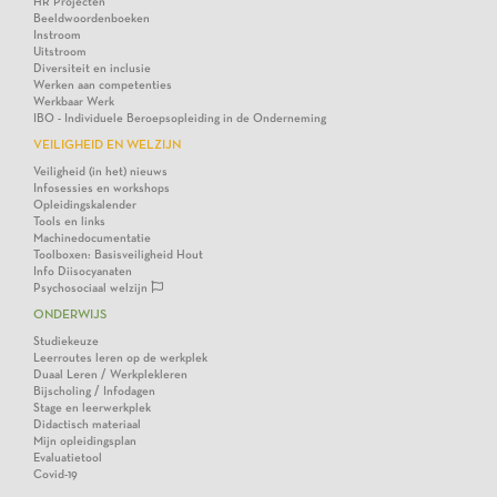
HR Projecten
Beeldwoordenboeken
Instroom
Uitstroom
Diversiteit en inclusie
Werken aan competenties
Werkbaar Werk
IBO - Individuele Beroepsopleiding in de Onderneming
VEILIGHEID EN WELZIJN
Veiligheid (in het) nieuws
Infosessies en workshops
Opleidingskalender
Tools en links
Machinedocumentatie
Toolboxen: Basisveiligheid Hout
Info Diisocyanaten
Psychosociaal welzijn
ONDERWIJS
Studiekeuze
Leerroutes leren op de werkplek
Duaal Leren / Werkplekleren
Bijscholing / Infodagen
Stage en leerwerkplek
Didactisch materiaal
Mijn opleidingsplan
Evaluatietool
Covid-19