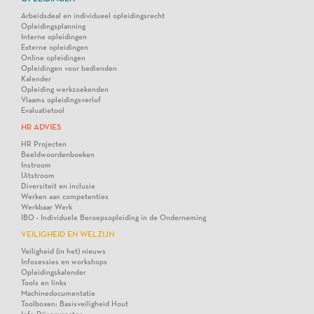
Arbeidsdeal en individueel opleidingsrecht
Opleidingsplanning
Interne opleidingen
Externe opleidingen
Online opleidingen
Opleidingen voor bedienden
Kalender
Opleiding werkzoekenden
Vlaams opleidingsverlof
Evaluatietool
HR ADVIES
HR Projecten
Beeldwoordenboeken
Instroom
Uitstroom
Diversiteit en inclusie
Werken aan competenties
Werkbaar Werk
IBO - Individuele Beroepsopleiding in de Onderneming
VEILIGHEID EN WELZIJN
Veiligheid (in het) nieuws
Infosessies en workshops
Opleidingskalender
Tools en links
Machinedocumentatie
Toolboxen: Basisveiligheid Hout