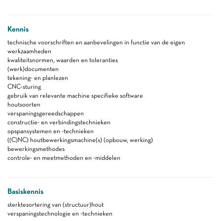
Kennis
technische voorschriften en aanbevelingen in functie van de eigen
werkzaamheden
kwaliteitsnormen, waarden en toleranties
(werk)documenten
tekening- en planlezen
CNC-sturing
gebruik van relevante machine specifieke software
houtsoorten
verspaningsgereedschappen
constructie- en verbindingstechnieken
opspansystemen en -technieken
((C)NC) houtbewerkingsmachine(s) (opbouw, werking)
bewerkingsmethodes
controle- en meetmethoden en -middelen
Basiskennis
sterktesortering van (structuur)hout
verspaningstechnologie en -technieken