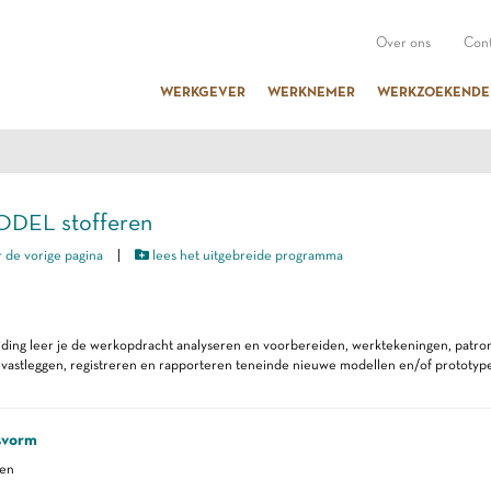
Over ons
Cont
WERKGEVER
WERKNEMER
WERKZOEKENDE
MODEL stofferen
 de vorige pagina
|
lees het uitgebreide programma
iding leer je de werkopdracht analyseren en voorbereiden, werktekeningen, patro
s vastleggen, registreren en rapporteren teneinde nieuwe modellen en/of prototyp
svorm
ren