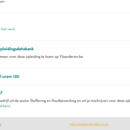
ken
p het werk
pleidingsdatabank
eer over deze opleiding te lezen op Vlaanderen.be
l uren: 120
n?
edrijf uit de sector Stoffering en Houtbewerking en wil je inschrijven voor deze op
d bent
.
S
VEILIGHEID EN WELZIJN