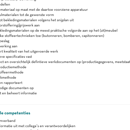
odellen
materiaal op maat met de daartoe voorziene apparatuur
ulmaterialen tot de gewenste vorm
pt bekledingsmaterialen volgens het snijplan uit
rstoffering/grijswerk aan
ledingsmaterialen op de meest praktische volgorde aan op het (zit)meubel
eke stoffeertechnieken toe (butonneren, bomberen, capitonneren)
beslag
werking aan
t kwaliteit van het uitgevoerde werk
eve specificaties vast
ect en overzichtelijk defintieve werkdocumenten op (productiegegevens, meetstaat,
roductiemethode
toffeermethode
tikmethode
en rapporteert
nodige documenten op
t en beheert informatie
ale competenties
amverband
formatie uit met collega’s en verantwoordelijken