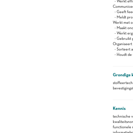
- Werkt effi
Communiceert
- Geeft feed
- Meldt pro
Werkt met oog
- Maakt onde
- Werkt er
- Gebruikt 
Organiseert z
- Sorteert a
- Houdt de 
Grondige 
stoffeertec
bevestiging
Kennis
technische 
kwaliteitsno
functionele
informatieb