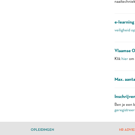
naaitechnie
e-learning
veiligheid o
Vlaamse O
Klik
hier
om m
Max. aanta
Inschrijve
Ben je een b
geregistreer
OPLEIDINGEN
HR ADVIE