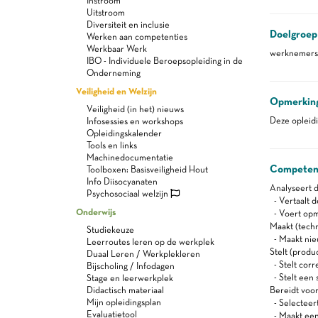
Instroom
Uitstroom
Diversiteit en inclusie
Doelgroep
Werken aan competenties
Werkbaar Werk
werknemers 
IBO - Individuele Beroepsopleiding in de
Onderneming
Veiligheid en Welzijn
Opmerkin
Veiligheid (in het) nieuws
Deze opleidi
Infosessies en workshops
Opleidingskalender
Tools en links
Machinedocumentatie
Competen
Toolboxen: Basisveiligheid Hout
Info Diisocyanaten
Analyseert 
Psychosociaal welzijn
- Vertaalt 
Onderwijs
- Voert opm
Maakt (tech
Studiekeuze
- Maakt nie
Leerroutes leren op de werkplek
Stelt (prod
Duaal Leren / Werkplekleren
- Stelt corr
Bijscholing / Infodagen
- Stelt een 
Stage en leerwerkplek
Didactisch materiaal
Bereidt voor
Mijn opleidingsplan
- Selecteert
Evaluatietool
- Maakt een