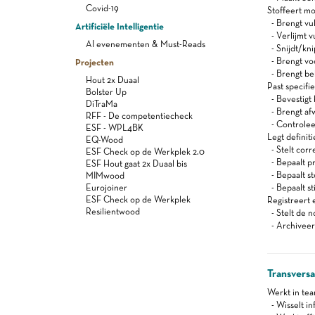
Covid-19
Stoffeert m
- Brengt vul
Artificiële Intelligentie
- Verlijmt v
AI evenementen & Must-Reads
- Snijdt/kni
- Brengt voo
Projecten
- Brengt bek
Hout 2x Duaal
Past specifi
Bolster Up
- Bevestigt 
DiTraMa
- Brengt af
RFF - De competentiecheck
- Controleer
ESF - WPL4BK
Legt definiti
EQ-Wood
- Stelt corr
ESF Check op de Werkplek 2.0
- Bepaalt p
ESF Hout gaat 2x Duaal bis
- Bepaalt s
MIMwood
Eurojoiner
- Bepaalt s
ESF Check op de Werkplek
Registreert 
Resilientwood
- Stelt de 
- Archiveer
Transvers
Werkt in te
- Wisselt in