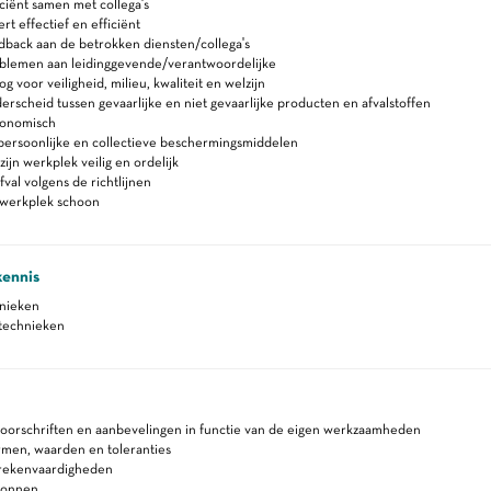
ciënt samen met collega's
 effectief en efficiënt
back aan de betrokken diensten/collega's
blemen aan leidinggevende/verantwoordelijke
 voor veiligheid, milieu, kwaliteit en welzijn
rscheid tussen gevaarlijke en niet gevaarlijke producten en afvalstoffen
gonomisch
persoonlijke en collectieve beschermingsmiddelen
ijn werkplek veilig en ordelijk
fval volgens de richtlijnen
werkplek schoon
kennis
hnieken
stechnieken
voorschriften en aanbevelingen in functie van de eigen werkzaamheden
rmen, waarden en toleranties
 rekenvaardigheden
ronnen