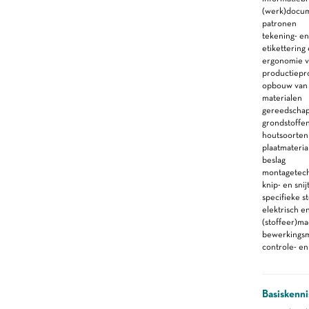
(werk)docu
patronen
tekening- en
etikettering
ergonomie va
productiepr
opbouw van 
materialen
gereedscha
grondstoffe
houtsoorten
plaatmateria
beslag
montagetec
knip- en sni
specifieke s
elektrisch 
(stoffeer)ma
bewerkings
controle- e
Basiskenni