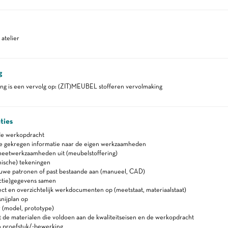
atelier
g
ng is een vervolg op: (ZIT)MEUBEL stofferen vervolmaking
ties
de werkopdracht
de gekregen informatie naar de eigen werkzaamheden
eetwerkzaamheden uit (meubelstoffering)
nische) tekeningen
uwe patronen of past bestaande aan (manueel, CAD)
uctie)gegevens samen
ect en overzichtelijk werkdocumenten op (meetstaat, materiaalstaat)
snijplan op
 (model, prototype)
 de materialen die voldoen aan de kwaliteitseisen en de werkopdracht
 proefstuk/-bewerking