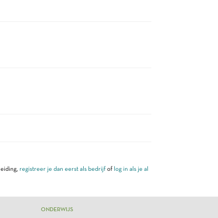
leiding,
registreer je dan eerst als bedrijf
of
log in als je al
ONDERWIJS