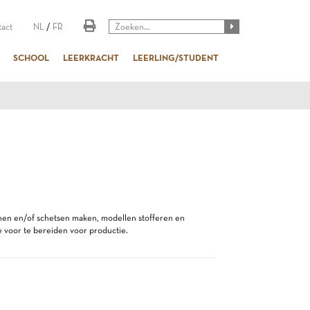
act
NL
/
FR
SCHOOL
LEERKRACHT
LEERLING/STUDENT
nen en/of schetsen maken, modellen stofferen en
e voor te bereiden voor productie.