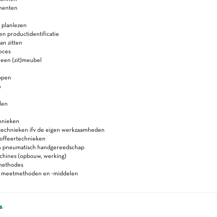
menten
 planlezen
 en productidentificatie
n zitten
oces
een (zit)meubel
ppen
n
len
hnieken
jtechnieken ifv de eigen werkzaamheden
toffeertechnieken
en pneumatisch handgereedschap
chines (opbouw, werking)
methodes
n meetmethoden en -middelen
s