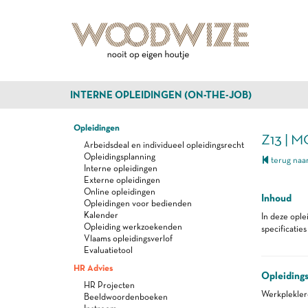
INTERNE OPLEIDINGEN (ON-THE-JOB)
Opleidingen
Z13 | 
Arbeidsdeal en individueel opleidingsrecht
Opleidingsplanning
terug naar
Interne opleidingen
Externe opleidingen
Online opleidingen
Inhoud
Opleidingen voor bedienden
Kalender
In deze ople
Opleiding werkzoekenden
specificatie
Vlaams opleidingsverlof
Evaluatietool
HR Advies
Opleiding
HR Projecten
Werkplekle
Beeldwoordenboeken