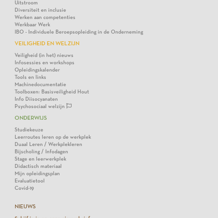
Uitstroom
Diversiteit en inclusie
Werken aan competenties
Werkbaar Werk
IBO - Individuele Beroepsopleiding in de Onderneming
VEILIGHEID EN WELZIJN
Veiligheid (in het) nieuws
Infosessies en workshops
Opleidingskalender
Tools en links
Machinedocumentatie
Toolboxen: Basisveiligheid Hout
Info Diisocyanaten
Psychosociaal welzijn
ONDERWIJS
Studiekeuze
Leerroutes leren op de werkplek
Duaal Leren / Werkplekleren
Bijscholing / Infodagen
Stage en leerwerkplek
Didactisch materiaal
Mijn opleidingsplan
Evaluatietool
Covid-19
NIEUWS