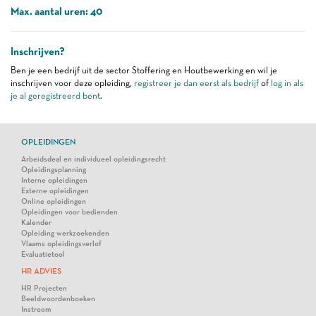
Max. aantal uren: 40
Inschrijven?
Ben je een bedrijf uit de sector Stoffering en Houtbewerking en wil je
inschrijven voor deze opleiding,
registreer je dan eerst als bedrijf
of
log in als
je al geregistreerd bent
.
OPLEIDINGEN
Arbeidsdeal en individueel opleidingsrecht
Opleidingsplanning
Interne opleidingen
Externe opleidingen
Online opleidingen
Opleidingen voor bedienden
Kalender
Opleiding werkzoekenden
Vlaams opleidingsverlof
Evaluatietool
HR ADVIES
HR Projecten
Beeldwoordenboeken
Instroom