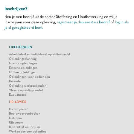
Inschrijven?
Ben je een bedrijf uit de sector Stoffering en Houtbewerking en wil je
inschrijven voor deze opleiding,
registreer je dan eerst als bedrijf
of
log in als
je al geregistreerd bent
.
OPLEIDINGEN
Arbeidsdeal en individueel opleidingsrecht
Opleidingsplanning
Interne opleidingen
Externe opleidingen
Online opleidingen
Opleidingen voor bedienden
Kalender
Opleiding werkzoekenden
Vlaams opleidingsverlof
Evaluatietool
HR ADVIES
HR Projecten
Beeldwoordenboeken
Instroom
Uitstroom
Diversiteit en inclusie
Werken aan competenties