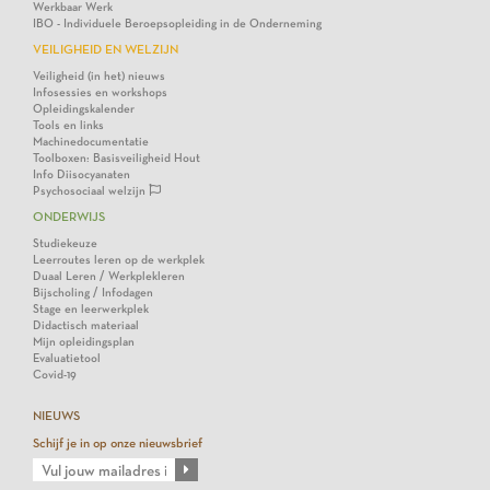
Werkbaar Werk
IBO - Individuele Beroepsopleiding in de Onderneming
VEILIGHEID EN WELZIJN
Veiligheid (in het) nieuws
Infosessies en workshops
Opleidingskalender
Tools en links
Machinedocumentatie
Toolboxen: Basisveiligheid Hout
Info Diisocyanaten
Psychosociaal welzijn
ONDERWIJS
Studiekeuze
Leerroutes leren op de werkplek
Duaal Leren / Werkplekleren
Bijscholing / Infodagen
Stage en leerwerkplek
Didactisch materiaal
Mijn opleidingsplan
Evaluatietool
Covid-19
NIEUWS
Schijf je in op onze nieuwsbrief