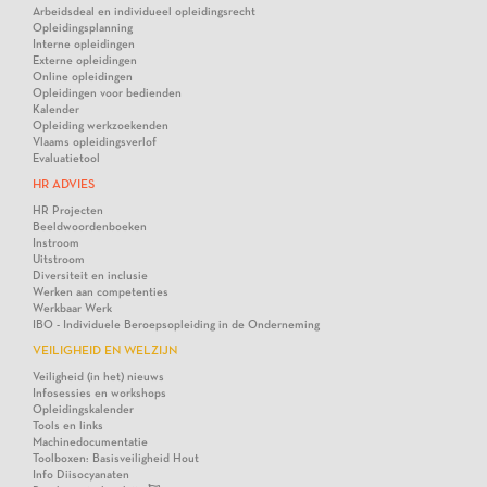
Arbeidsdeal en individueel opleidingsrecht
Opleidingsplanning
Interne opleidingen
Externe opleidingen
Online opleidingen
Opleidingen voor bedienden
Kalender
Opleiding werkzoekenden
Vlaams opleidingsverlof
Evaluatietool
HR ADVIES
HR Projecten
Beeldwoordenboeken
Instroom
Uitstroom
Diversiteit en inclusie
Werken aan competenties
Werkbaar Werk
IBO - Individuele Beroepsopleiding in de Onderneming
VEILIGHEID EN WELZIJN
Veiligheid (in het) nieuws
Infosessies en workshops
Opleidingskalender
Tools en links
Machinedocumentatie
Toolboxen: Basisveiligheid Hout
Info Diisocyanaten