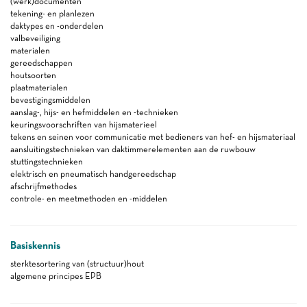
(werk)documenten
tekening- en planlezen
daktypes en -onderdelen
valbeveiliging
materialen
gereedschappen
houtsoorten
plaatmaterialen
bevestigingsmiddelen
aanslag-, hijs- en hefmiddelen en -technieken
keuringsvoorschriften van hijsmaterieel
tekens en seinen voor communicatie met bedieners van hef- en hijsmateriaal
aansluitingstechnieken van daktimmerelementen aan de ruwbouw
stuttingstechnieken
elektrisch en pneumatisch handgereedschap
afschrijfmethodes
controle- en meetmethoden en -middelen
Basiskennis
sterktesortering van (structuur)hout
algemene principes EPB