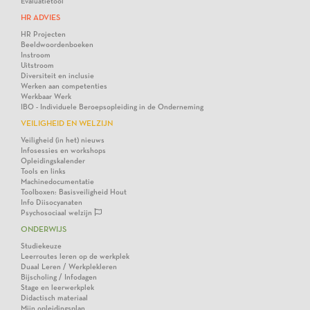
Evaluatietool
HR ADVIES
HR Projecten
Beeldwoordenboeken
Instroom
Uitstroom
Diversiteit en inclusie
Werken aan competenties
Werkbaar Werk
IBO - Individuele Beroepsopleiding in de Onderneming
VEILIGHEID EN WELZIJN
Veiligheid (in het) nieuws
Infosessies en workshops
Opleidingskalender
Tools en links
Machinedocumentatie
Toolboxen: Basisveiligheid Hout
Info Diisocyanaten
Psychosociaal welzijn
ONDERWIJS
Studiekeuze
Leerroutes leren op de werkplek
Duaal Leren / Werkplekleren
Bijscholing / Infodagen
Stage en leerwerkplek
Didactisch materiaal
Mijn opleidingsplan