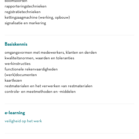
boomsoorten
rapporteringstechnieken
registratietechnieken
kettingzaagmachine (werking, opbouw)
signalisatie en markering
Basiskennis
omgangsvormen met medewerkers, klanten en derden
kwaliteitsnormen, waarden en toleranties
werkinstructies
functionele rekenvaardigheden
(werk)documenten
kaartlezen
restmaterialen en het verwerken van restmaterialen
controle- en meetmethoden en -middelen
e-learning
veiligheid op het werk