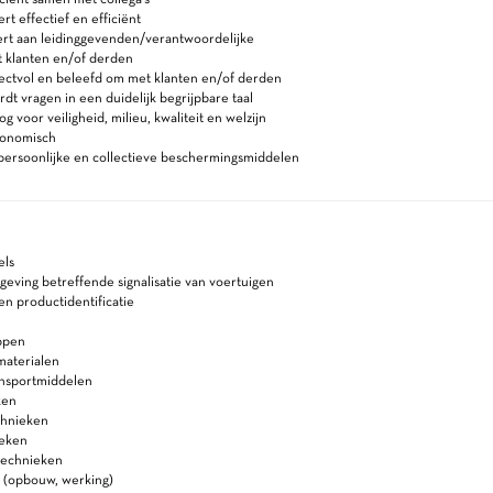
 effectief en efficiënt
rt aan leidinggevenden/verantwoordelijke
 klanten en/of derden
ectvol en beleefd om met klanten en/of derden
t vragen in een duidelijk begrijpbare taal
 voor veiligheid, milieu, kwaliteit en welzijn
gonomisch
persoonlijke en collectieve beschermingsmiddelen
els
eving betreffende signalisatie van voertuigen
 en productidentificatie
ppen
materialen
ansportmiddelen
ken
chnieken
ieken
technieken
n (opbouw, werking)