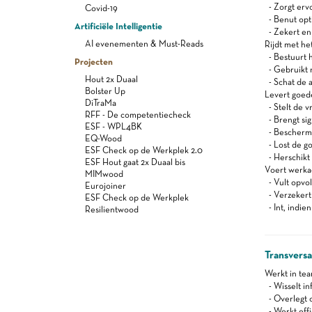
- Zorgt ervo
Covid-19
- Benut opti
Artificiële Intelligentie
- Zekert en
AI evenementen & Must-Reads
Rijdt met he
- Bestuurt h
Projecten
- Gebruikt n
Hout 2x Duaal
- Schat de a
Bolster Up
Levert goed
DiTraMa
- Stelt de v
RFF - De competentiecheck
- Brengt sig
ESF - WPL4BK
- Beschermt
EQ-Wood
- Lost de g
ESF Check op de Werkplek 2.0
- Herschikt 
ESF Hout gaat 2x Duaal bis
Voert werkad
MIMwood
- Vult opvo
Eurojoiner
- Verzekert 
ESF Check op de Werkplek
- Int, indien
Resilientwood
Transvers
Werkt in te
- Wisselt in
- Overlegt o
- Werkt effi