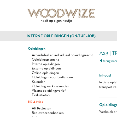
INTERNE OPLEIDINGEN (ON-THE-JOB)
Opleidingen
A23 | 
Arbeidsdeal en individueel opleidingsrecht
Opleidingsplanning
terug naar
Interne opleidingen
Externe opleidingen
Online opleidingen
Inhoud
Opleidingen voor bedienden
Kalender
In deze ople
Opleiding werkzoekenden
transport ve
Vlaams opleidingsverlof
Evaluatietool
HR Advies
Opleiding
HR Projecten
Werkplekle
Beeldwoordenboeken