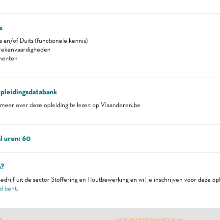
s
s en/of Duits (functionele kennis)
 rekenvaardigheden
menten
pleidingsdatabank
eer over deze opleiding te lezen op Vlaanderen.be
l uren: 60
n?
edrijf uit de sector Stoffering en Houtbewerking en wil je inschrijven voor deze op
d bent
.