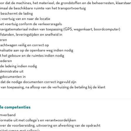
or dat de machines, het materieel, de grondstoffen en de beheerresten, klaarstaan
maal de beschikbare ruimte van het transportvoertuig
 beschermt de lading
t voertuig van en naar de locatie
et voertuig conform de verkeersregels
avigatiemateriaal indien van toepassing (GPS, wegenkaart, boordcomputer)
fstanden, leveringstijden en snelheid in
eren
rachtwagen veilig en correct op
nalisatie aan op de openbare weg indien nodig
 het gebouw en de ruimtes indien nodig
oederen
de ladeing indien nodig
ministratie uit
lgdocumenten in
dat de nodige documenten correct ingevuld zijn
 van toepassing, na afloop van de verhuizing de betaling bij de klant
ale competenties
amverband
formatie uit met collega’s en verantwoordelijken
ver de voorbereiding, uitvoering en afwerking van de opdracht
ciënt samen met collega's