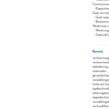
Communiceert
- Rapportee
Gaat om met
- Gaat resp
- Beantwoord
Werkt met oog
- Werkt er
- Gebruikt 
Kennis
verkeersreg
verkeerswetg
etikettering
materialen
gereedscha
verpakkings
(interne) tr
laadtechnie
zekeringste
stapeltechn
verpakkings
verhuislifte