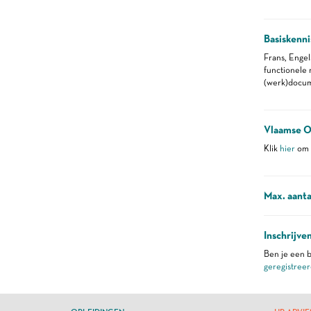
Basiskenni
Frans, Engel
functionele
(werk)docu
Vlaamse O
Klik
hier
om m
Max. aanta
Inschrijve
Ben je een b
geregistreer