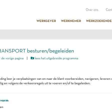
Over ons
Cont
WERKGEVER
WERKNEMER
WERKZOEKENDE
TRANSPORT besturen/begeleiden
 de vorige pagina
|
lees het uitgebreide programma
iding leer je verplaatsingen van en naar de klant voorbereiden, navigeren, leveren
ilig en volgens de verkeersregels uit te voeren en/of te begeleiden.
svorm
ren