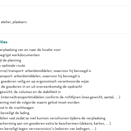
telier, plaatsers
ties
erplaatsing van en naar de locatie voor
begrijpt werkdocumenten
t de planning
 optimale route
erne) transport- arbeidsmiddelen, waarvoor hij bevoegd is
ansport- arbeidsmiddelen, waarvoor hij bevoegd is
t goederen veilig en op ergonomisch verantwoorde wijze
t de goederen in en uit overeenkomstig de opdracht
gewicht, de volumes en de stabiliteit in
t (interne)transportmiddelen conform de richtlijnen (max.gewicht, aantal, …)
ening met de volgorde waarin gelost moet worden
ost in de vrachtwagen
beveiligt de lading
delen vast zodat ze niet kunnen verschuiven tijdens de verplaatsing
scherming aan om goederen extra te beschermen (dekens, karton, …)
en beveiligt tegen vervoersrisico’s (zekeren van ladingen, …)