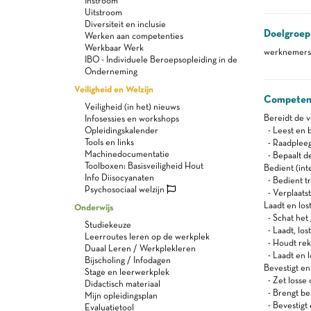
Instroom
Uitstroom
Diversiteit en inclusie
Doelgroep
Werken aan competenties
Werkbaar Werk
werknemers a
IBO - Individuele Beroepsopleiding in de
Onderneming
Veiligheid en Welzijn
Competen
Veiligheid (in het) nieuws
Bereidt de v
Infosessies en workshops
Opleidingskalender
- Leest en 
Tools en links
- Raadpleeg
Machinedocumentatie
- Bepaalt de
Toolboxen: Basisveiligheid Hout
Bedient (int
Info Diisocyanaten
- Bedient tr
Psychosociaal welzijn
- Verplaats
Laadt en los
Onderwijs
- Schat het 
Studiekeuze
- Laadt, los
Leerroutes leren op de werkplek
- Houdt rek
Duaal Leren / Werkplekleren
- Laadt en l
Bijscholing / Infodagen
Bevestigt en 
Stage en leerwerkplek
- Zet losse 
Didactisch materiaal
- Brengt be
Mijn opleidingsplan
- Bevestigt 
Evaluatietool