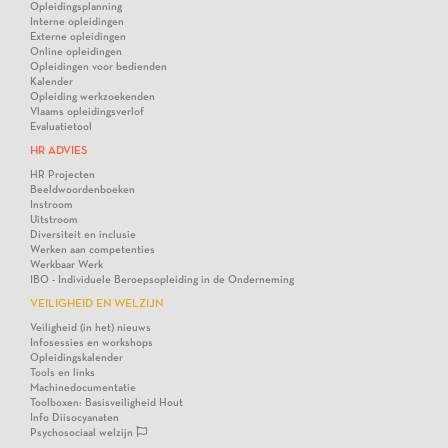
Opleidingsplanning
Interne opleidingen
Externe opleidingen
Online opleidingen
Opleidingen voor bedienden
Kalender
Opleiding werkzoekenden
Vlaams opleidingsverlof
Evaluatietool
HR ADVIES
HR Projecten
Beeldwoordenboeken
Instroom
Uitstroom
Diversiteit en inclusie
Werken aan competenties
Werkbaar Werk
IBO - Individuele Beroepsopleiding in de Onderneming
VEILIGHEID EN WELZIJN
Veiligheid (in het) nieuws
Infosessies en workshops
Opleidingskalender
Tools en links
Machinedocumentatie
Toolboxen: Basisveiligheid Hout
Info Diisocyanaten
Psychosociaal welzijn