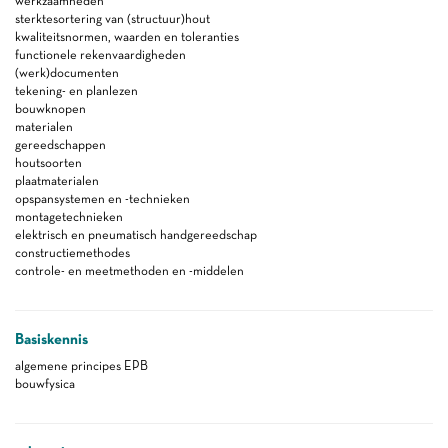
werkzaamheden
sterktesortering van (structuur)hout
kwaliteitsnormen, waarden en toleranties
functionele rekenvaardigheden
(werk)documenten
tekening- en planlezen
bouwknopen
materialen
gereedschappen
houtsoorten
plaatmaterialen
opspansystemen en -technieken
montagetechnieken
elektrisch en pneumatisch handgereedschap
constructiemethodes
controle- en meetmethoden en -middelen
Basiskennis
algemene principes EPB
bouwfysica